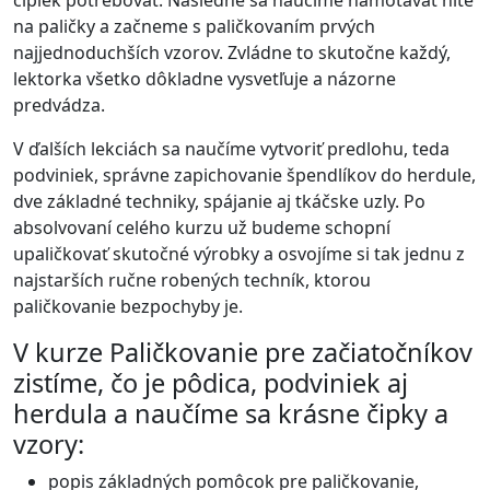
čipiek potrebovať. Následne sa naučíme namotávať nite
na paličky a začneme s paličkovaním prvých
najjednoduchších vzorov. Zvládne to skutočne každý,
lektorka všetko dôkladne vysvetľuje a názorne
predvádza.
V ďalších lekciách sa naučíme vytvoriť predlohu, teda
podviniek, správne zapichovanie špendlíkov do herdule,
dve základné techniky, spájanie aj tkáčske uzly. Po
absolvovaní celého kurzu už budeme schopní
upaličkovať skutočné výrobky a osvojíme si tak jednu z
najstarších ručne robených techník, ktorou
paličkovanie bezpochyby je.
V kurze Paličkovanie pre začiatočníkov
zistíme, čo je pôdica, podviniek aj
herdula a naučíme sa krásne čipky a
vzory:
popis základných pomôcok pre paličkovanie,