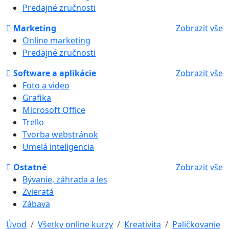
Predajné zručnosti
Marketing
Zobrazit vše
Online marketing
Predajné zručnosti
Software a aplikácie
Zobrazit vše
Foto a video
Grafika
Microsoft Office
Trello
Tvorba webstránok
Umelá inteligencia
Ostatné
Zobrazit vše
Bývanie, záhrada a les
Zvieratá
Zábava
Úvod
Všetky online kurzy
Kreativita
Paličkovanie