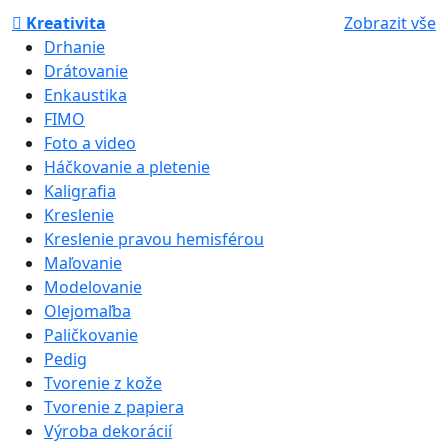
Kreativita
Zobrazit vše
Drhanie
Drátovanie
Enkaustika
FIMO
Foto a video
Háčkovanie a pletenie
Kaligrafia
Kreslenie
Kreslenie pravou hemisférou
Maľovanie
Modelovanie
Olejomaľba
Paličkovanie
Pedig
Tvorenie z kože
Tvorenie z papiera
Výroba dekorácií