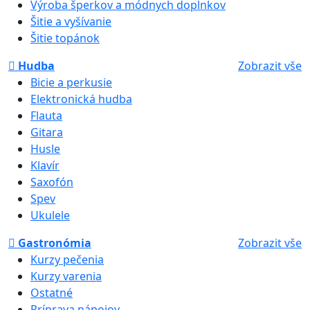
Výroba šperkov a módnych doplnkov
Šitie a vyšívanie
Šitie topánok
Hudba
Zobrazit vše
Bicie a perkusie
Elektronická hudba
Flauta
Gitara
Husle
Klavír
Saxofón
Spev
Ukulele
Gastronómia
Zobrazit vše
Kurzy pečenia
Kurzy varenia
Ostatné
Príprava nápojov