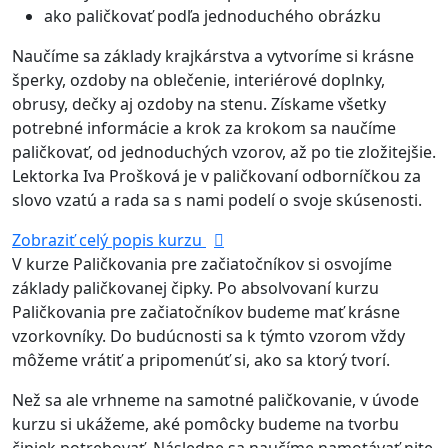
ako paličkovať podľa jednoduchého obrázku
Naučíme sa základy krajkárstva a vytvoríme si krásne
šperky, ozdoby na oblečenie, interiérové doplnky,
obrusy, dečky aj ozdoby na stenu. Získame všetky
potrebné informácie a krok za krokom sa naučíme
paličkovať, od jednoduchých vzorov, až po tie zložitejšie.
Lektorka Iva Prošková je v paličkovaní odborníčkou za
slovo vzatú a rada sa s nami podelí o svoje skúsenosti.
Zobraziť celý popis kurzu
V kurze Paličkovania pre začiatočníkov si osvojíme
základy paličkovanej čipky. Po absolvovaní kurzu
Paličkovania pre začiatočníkov budeme mať krásne
vzorkovníky. Do budúcnosti sa k týmto vzorom vždy
môžeme vrátiť a pripomenúť si, ako sa ktorý tvorí.
Než sa ale vrhneme na samotné paličkovanie, v úvode
kurzu si ukážeme, aké pomôcky budeme na tvorbu