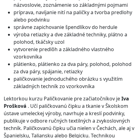
názvoslovie, zoznámenie so základnými pojmami
príprava, navíjanie nití na paličky a tvorba predlohy
alebo podvinku
správne zapichovanie špendlíkov do herdule
výroba retiazky a dve základné techniky, plátno a
polohod, tkáčsky uzol
vytvorenie predlôh a základného vlastného
vzorkovníka
plátienko, plátienko za dva páry, polohod, polohod
za dva páry, spájanie, retiazky
paličkovanie jednoduchého obrázku s využitím
základných techník zo vzorkovníka
Lektorkou kurzu Paličkovanie pre začiatočníkov je
Iva
Prošková
. Učí paličkovanú čipku a tkanie v Školskom
ústave umeleckej výroby, navrhuje a kreslí podvinky,
publikuje v odbore ručných textilných a zvykoslovných
techník. Paličkovanú čipku učia nielen v Čechách, ale aj v
Španielsku, Taliansku alebo Belgicku. Technikou