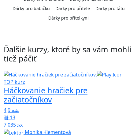
Dárky pro babičku
Dárky pro přítele
Dárky pro tátu
Dárky pro přítelkyni
Ďalšie kurzy, ktoré by sa vám mohli
tiež páčiť
TOP kurz
Háčkovanie hračiek pre
začiatočníkov
5
4,9
13
7 035x
Monika Klementová