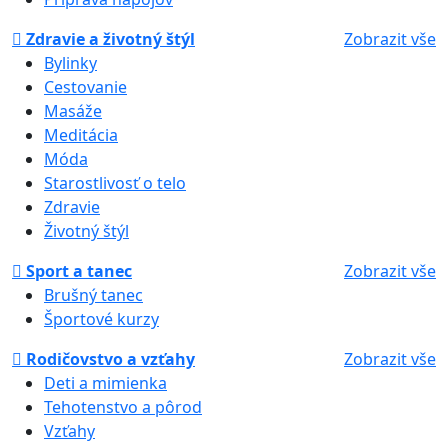
Zdravie a životný štýl
Zobrazit vše
Bylinky
Cestovanie
Masáže
Meditácia
Móda
Starostlivosť o telo
Zdravie
Životný štýl
Sport a tanec
Zobrazit vše
Brušný tanec
Športové kurzy
Rodičovstvo a vzťahy
Zobrazit vše
Deti a mimienka
Tehotenstvo a pôrod
Vzťahy