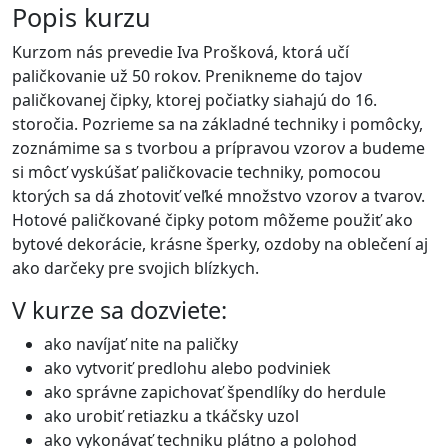
Popis kurzu
Kurzom nás prevedie Iva Prošková, ktorá učí
paličkovanie už 50 rokov. Prenikneme do tajov
paličkovanej čipky, ktorej počiatky siahajú do 16.
storočia. Pozrieme sa na základné techniky i pomôcky,
zoznámime sa s tvorbou a prípravou vzorov a budeme
si môcť vyskúšať paličkovacie techniky, pomocou
ktorých sa dá zhotoviť veľké množstvo vzorov a tvarov.
Hotové paličkované čipky potom môžeme použiť ako
bytové dekorácie, krásne šperky, ozdoby na oblečení aj
ako darčeky pre svojich blízkych.
V kurze sa dozviete:
ako navíjať nite na paličky
ako vytvoriť predlohu alebo podviniek
ako správne zapichovať špendlíky do herdule
ako urobiť retiazku a tkáčsky uzol
ako vykonávať techniku plátno a polohod