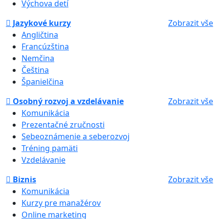
Výchova detí
Jazykové kurzy
Zobrazit vše
Angličtina
Francúzština
Nemčina
Čeština
Španielčina
Osobný rozvoj a vzdelávanie
Zobrazit vše
Komunikácia
Prezentačné zručnosti
Sebeoznámenie a seberozvoj
Tréning pamäti
Vzdelávanie
Biznis
Zobrazit vše
Komunikácia
Kurzy pre manažérov
Online marketing