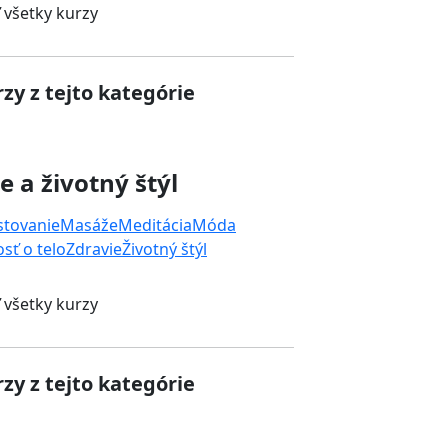
 všetky kurzy
zy z tejto kategórie
e a životný štýl
stovanie
Masáže
Meditácia
Móda
osť o telo
Zdravie
Životný štýl
 všetky kurzy
zy z tejto kategórie