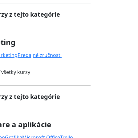
zy z tejto kategórie
ting
rketing
Predajné zručnosti
 všetky kurzy
zy z tejto kategórie
re a aplikácie
deo
Grafika
Microsoft Office
Trello