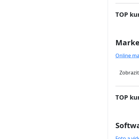
TOP kur
Marke
Online ma
Zobraziť
TOP kur
Softwa
Foto a vi