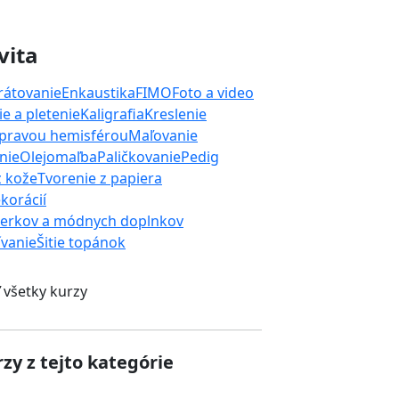
vita
rátovanie
Enkaustika
FIMO
Foto a video
e a pletenie
Kaligrafia
Kreslenie
 pravou hemisférou
Maľovanie
nie
Olejomaľba
Paličkovanie
Pedig
z kože
Tvorenie z papiera
korácií
perkov a módnych doplnkov
ívanie
Šitie topánok
 všetky kurzy
zy z tejto kategórie