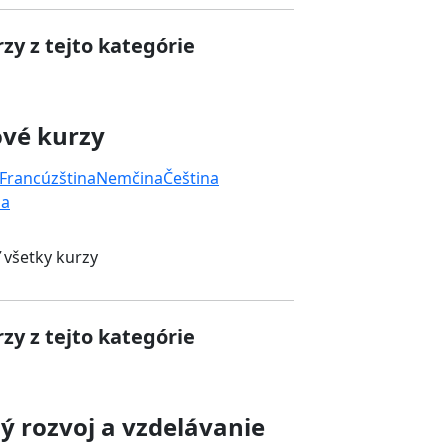
zy z tejto kategórie
ové kurzy
Francúzština
Nemčina
Čeština
na
 všetky kurzy
zy z tejto kategórie
 rozvoj a vzdelávanie