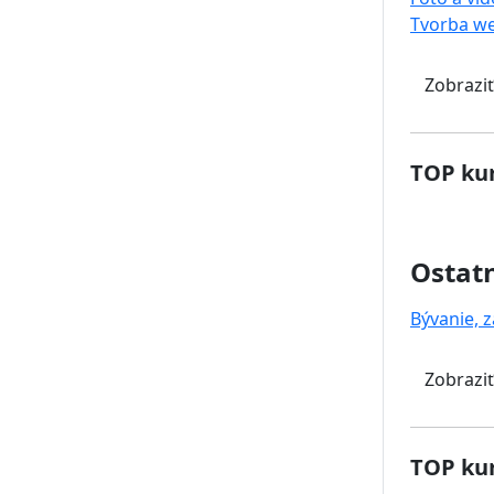
Tvorba w
Zobraziť
TOP kur
Ostat
Bývanie, z
Zobraziť
TOP kur