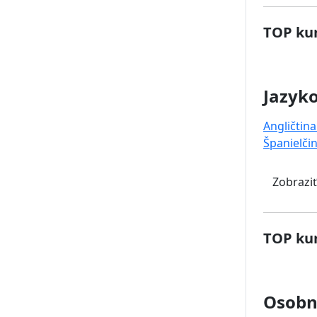
TOP kur
Jazyk
Angličtina
Španielči
Zobraziť
TOP kur
Osobný