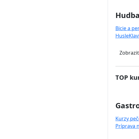
Hudb
Bicie a pe
Husle
Klav
Zobraziť
TOP kur
Gastr
Kurzy peč
Príprava 