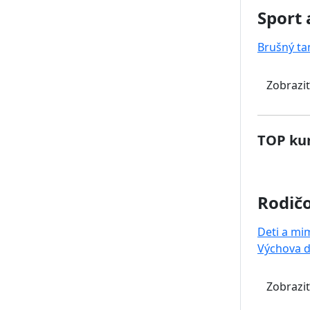
Sport 
Brušný ta
Zobraziť
TOP kur
Rodičo
Deti a mi
Výchova d
Zobraziť