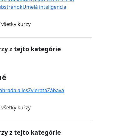
ebstránok
Umelá inteligencia
 všetky kurzy
zy z tejto kategórie
né
áhrada a les
Zvieratá
Zábava
 všetky kurzy
zy z tejto kategórie