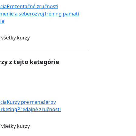
cia
Prezentačné zručnosti
menie a seberozvoj
Tréning pamäti
ie
 všetky kurzy
zy z tejto kategórie
cia
Kurzy pre manažérov
rketing
Predajné zručnosti
 všetky kurzy