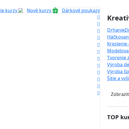
ie kurzy
Nové kurzy
Dárkové poukazy
Kreati
Drhanie
D
Háčkovani
Kreslenie
Modelova
Tvorenie 
Výroba de
Výroba š
Šitie a vyš
Zobraziť
TOP kur