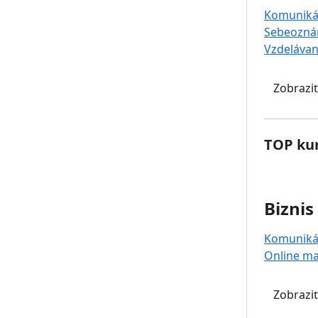
Komuniká
Sebeozná
Vzdelávan
Zobraziť
TOP kur
Biznis
Komuniká
Online ma
Zobraziť