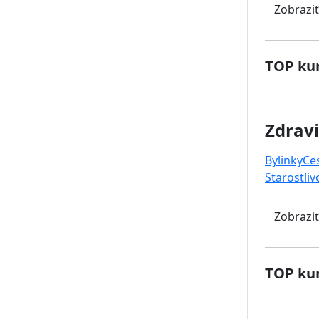
Zobraziť
TOP kur
Zdravi
Bylinky
Ce
Starostliv
Zobraziť
TOP kur