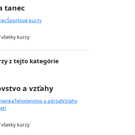
a tanec
nec
Športové kurzy
 všetky kurzy
zy z tejto kategórie
vstvo a vzťahy
mienka
Tehotenstvo a pôrod
Vzťahy
etí
 všetky kurzy