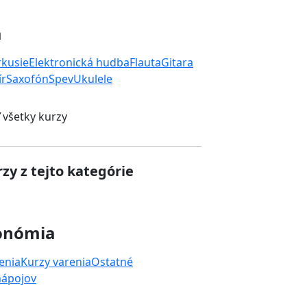
a
rkusie
Elektronická hudba
Flauta
Gitara
ír
Saxofón
Spev
Ukulele
 všetky kurzy
zy z tejto kategórie
onómia
enia
Kurzy varenia
Ostatné
nápojov