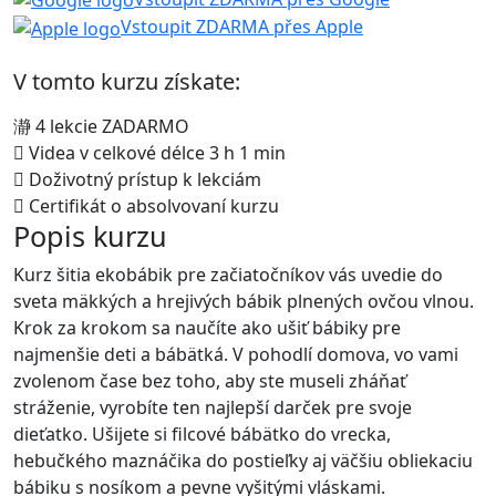
Vstoupit ZDARMA přes Apple
V tomto kurzu získate:
4 lekcie ZADARMO
Videa v celkové délce 3 h 1 min
Doživotný prístup k lekciám
Certifikát o absolvovaní kurzu
Popis kurzu
Kurz šitia ekobábik pre začiatočníkov vás uvedie do
sveta mäkkých a hrejivých bábik plnených ovčou vlnou.
Krok za krokom sa naučíte ako ušiť bábiky pre
najmenšie deti a bábätká. V pohodlí domova, vo vami
zvolenom čase bez toho, aby ste museli zháňať
stráženie, vyrobíte ten najlepší darček pre svoje
dieťatko. Ušijete si filcové bábätko do vrecka,
hebučkého maznáčika do postieľky aj väčšiu obliekaciu
bábiku s nosíkom a pevne vyšitými vláskami.