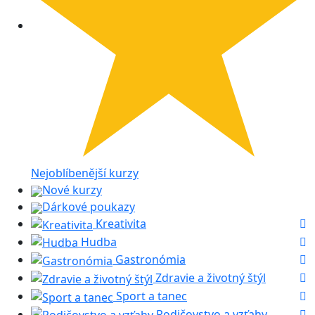
Nejoblíbenější kurzy
Nové kurzy
Dárkové poukazy
Kreativita
Hudba
Gastronómia
Zdravie a životný štýl
Sport a tanec
Rodičovstvo a vzťahy