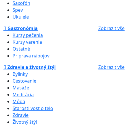
Saxofón
Spev
Ukulele
Gastronómia
Zobrazit vše
Kurzy pečenia
Kurzy varenia
Ostatné
Príprava nápojov
Zdravie a životný štýl
Zobrazit vše
Bylinky
Cestovanie
Masáže
Meditácia
Móda
Starostlivosť o telo
Zdravie
Životný štýl