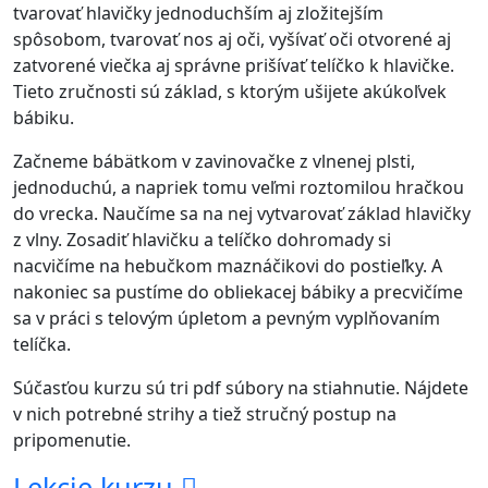
tvarovať hlavičky jednoduchším aj zložitejším
spôsobom, tvarovať nos aj oči, vyšívať oči otvorené aj
zatvorené viečka aj správne prišívať telíčko k hlavičke.
Tieto zručnosti sú základ, s ktorým ušijete akúkoľvek
bábiku.
Začneme bábätkom v zavinovačke z vlnenej plsti,
jednoduchú, a napriek tomu veľmi roztomilou hračkou
do vrecka. Naučíme sa na nej vytvarovať základ hlavičky
z vlny. Zosadiť hlavičku a telíčko dohromady si
nacvičíme na hebučkom maznáčikovi do postieľky. A
nakoniec sa pustíme do obliekacej bábiky a precvičíme
sa v práci s telovým úpletom a pevným vyplňovaním
telíčka.
Súčasťou kurzu sú tri pdf súbory na stiahnutie. Nájdete
v nich potrebné strihy a tiež stručný postup na
pripomenutie.
Lekcie kurzu