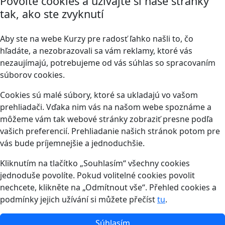
Povoľte cookies a užívajte si naše stránky
tak, ako ste zvyknutí
Aby ste na webe Kurzy pre radosť ľahko našli to, čo
hľadáte, a nezobrazovali sa vám reklamy, ktoré vás
nezaujímajú, potrebujeme od vás súhlas so spracovaním
súborov cookies.
Cookies sú malé súbory, ktoré sa ukladajú vo vašom
prehliadači. Vďaka nim vás na našom webe spoznáme a
môžeme vám tak webové stránky zobraziť presne podľa
vašich preferencií. Prehliadanie našich stránok potom pre
vás bude príjemnejšie a jednoduchšie.
Kliknutím na tlačítko „Souhlasím“ všechny cookies
jednoduše povolíte. Pokud volitelné cookies povolit
nechcete, klikněte na „Odmítnout vše“. Přehled cookies a
podmínky jejich užívání si můžete přečíst
tu
.
Súhlasím