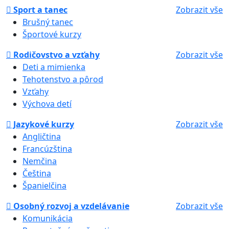
Sport a tanec
Zobrazit vše
Brušný tanec
Športové kurzy
Rodičovstvo a vzťahy
Zobrazit vše
Deti a mimienka
Tehotenstvo a pôrod
Vzťahy
Výchova detí
Jazykové kurzy
Zobrazit vše
Angličtina
Francúzština
Nemčina
Čeština
Španielčina
Osobný rozvoj a vzdelávanie
Zobrazit vše
Komunikácia