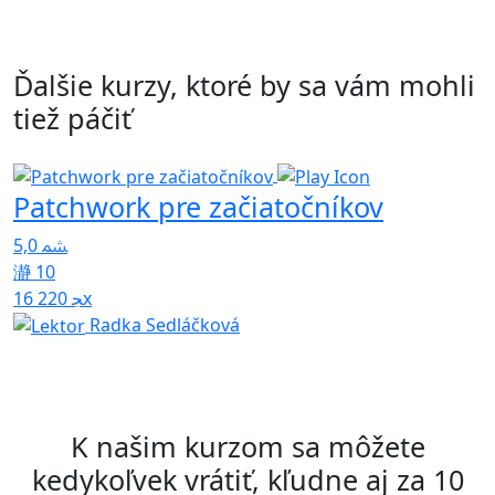
Ďalšie kurzy, ktoré by sa vám mohli
tiež páčiť
Patchwork pre začiatočníkov
Š
5,0
10
4
16 220x
Radka Sedláčková
K našim kurzom sa môžete
kedykoľvek vrátiť, kľudne aj za 10