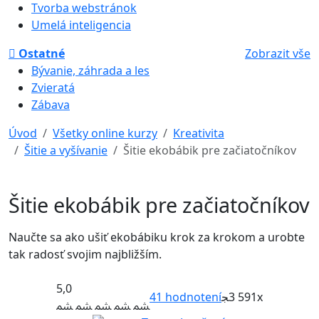
Tvorba webstránok
Umelá inteligencia
Ostatné
Zobrazit vše
Bývanie, záhrada a les
Zvieratá
Zábava
Úvod
Všetky online kurzy
Kreativita
Šitie a vyšívanie
Šitie ekobábik pre začiatočníkov
Šitie ekobábik pre začiatočníkov
Naučte sa ako ušiť ekobábiku krok za krokom a urobte
tak radosť svojim najbližším.
5,0
41
hodnotení
3 591x