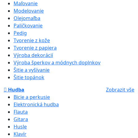
Maľovanie
Modelovanie
Olejomaľba
Paličkovanie
Pedig
Tvorenie z kože
Tvorenie z papiera
Výroba dekorácií
Výroba šperkov a módnych doplnkov
Šitie a vyšívanie
Šitie topánok
Hudba
Zobrazit vše
Bicie a perkusie
Elektronická hudba
Flauta
Gitara
Husle
Klavír