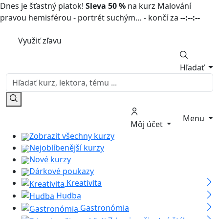
Dnes je šťastný piatok!
Sleva 50 %
na kurz Malování
pravou hemisférou - portrét suchým… - končí za
--:--:--
Využiť zľavu
Hľadať
Menu
Môj účet
Zobrazit všechny kurzy
Nejoblíbenější kurzy
Nové kurzy
Dárkové poukazy
Kreativita
Hudba
Gastronómia