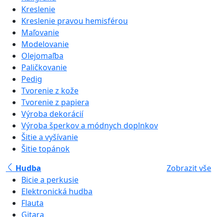
Kreslenie
Kreslenie pravou hemisférou
Maľovanie
Modelovanie
Olejomaľba
Paličkovanie
Pedig
Tvorenie z kože
Tvorenie z papiera
Výroba dekorácií
Výroba šperkov a módnych doplnkov
Šitie a vyšívanie
Šitie topánok
Hudba
Zobrazit vše
Bicie a perkusie
Elektronická hudba
Flauta
Gitara