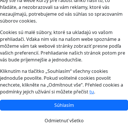
Aby ste na webe Kurzy pre radosť ľahko našli to, čo
hľadáte, a nezobrazovali sa vám reklamy, ktoré vás
nezaujímajú, potrebujeme od vás súhlas so spracovaním
súborov cookies.
Cookies sú malé súbory, ktoré sa ukladajú vo vašom
prehliadači. Vďaka nim vás na našom webe spoznáme a
môžeme vám tak webové stránky zobraziť presne podľa
vašich preferencií. Prehliadanie našich stránok potom pre
vás bude príjemnejšie a jednoduchšie.
Kliknutím na tlačítko „Souhlasím“ všechny cookies
jednoduše povolíte. Pokud volitelné cookies povolit
nechcete, klikněte na „Odmítnout vše“. Přehled cookies a
podmínky jejich užívání si můžete přečíst
tu
.
Súhlasím
Odmietnuť všetko