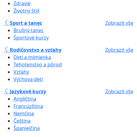
Zdravie
Životný štýl
Sport a tanec
Zobrazit vše
Brušný tanec
Športové kurzy
Rodičovstvo a vzťahy
Zobrazit vše
Deti a mimienka
Tehotenstvo a pôrod
Vzťahy
Výchova detí
Jazykové kurzy
Zobrazit vše
Angličtina
Francúzština
Nemčina
Čeština
Španielčina