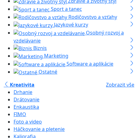
Zdravie a životný štýl
Sport a tanec
Rodičovstvo a vzťahy
Jazykové kurzy
Osobný rozvoj a
vzdelávanie
Biznis
Marketing
Software a aplikácie
Ostatné
Kreativita
Zobrazit vše
Drhanie
Drátovanie
Enkaustika
FIMO
Foto a video
Háčkovanie a pletenie
Kaligrafia