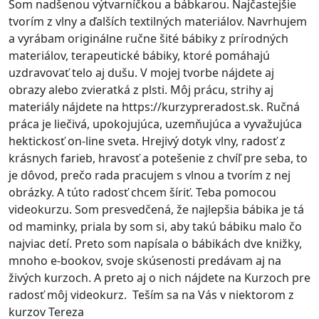
Som nadšenou výtvarníčkou a bábkarou. Najčastejšie
tvorím z vlny a ďalších textilných materiálov. Navrhujem
a vyrábam originálne ručne šité bábiky z prírodných
materiálov, terapeutické bábiky, ktoré pomáhajú
uzdravovať telo aj dušu. V mojej tvorbe nájdete aj
obrazy alebo zvieratká z plsti. Môj prácu, strihy aj
materiály nájdete na https://kurzypreradost.sk. Ručná
práca je liečivá, upokojujúca, uzemňujúca a vyvažujúca
hektickosť on-line sveta. Hrejivý dotyk vlny, radosť z
krásnych farieb, hravosť a potešenie z chvíľ pre seba, to
je dôvod, prečo rada pracujem s vlnou a tvorím z nej
obrázky. A túto radosť chcem šíriť. Teba pomocou
videokurzu. Som presvedčená, že najlepšia bábika je tá
od maminky, priala by som si, aby takú bábiku malo čo
najviac detí. Preto som napísala o bábikách dve knižky,
mnoho e-bookov, svoje skúsenosti predávam aj na
živých kurzoch. A preto aj o nich nájdete na Kurzoch pre
radosť môj videokurz. Teším sa na Vás v niektorom z
kurzov Tereza