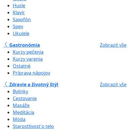
Husle
Klavír
Saxofón
Spev
Ukulele
Gastronómia
Zobrazit vše
Kurzy pečenia
Kurzy varenia
Ostatné
Príprava nápojov
Zdravie a životný štýl
Zobrazit vše
Bylinky
Cestovanie
Masáže
Meditácia
Móda
Starostlivosť o telo