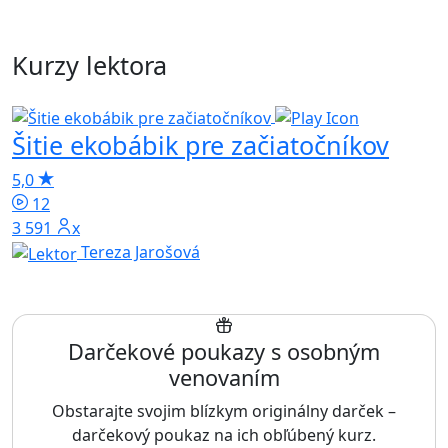
Kurzy lektora
Šitie ekobábik pre začiatočníkov
P
5,0
5
12
3 591x
Tereza Jarošová
Darčekové poukazy s osobným
venovaním
Obstarajte svojim blízkym originálny darček –
darčekový poukaz na ich obľúbený kurz.