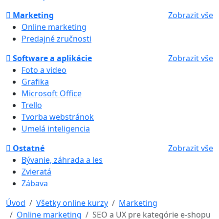
Marketing
Zobrazit vše
Online marketing
Predajné zručnosti
Software a aplikácie
Zobrazit vše
Foto a video
Grafika
Microsoft Office
Trello
Tvorba webstránok
Umelá inteligencia
Ostatné
Zobrazit vše
Bývanie, záhrada a les
Zvieratá
Zábava
Úvod
Všetky online kurzy
Marketing
Online marketing
SEO a UX pre kategórie e-shopu