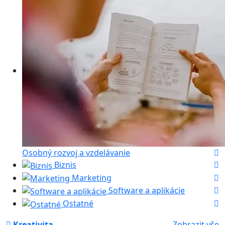
Osobný rozvoj a vzdelávanie
Biznis
Marketing
Software a aplikácie
Ostatné
Kreativita
Zobrazit vše