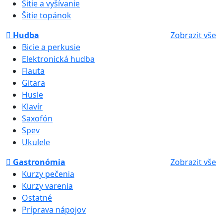
Šitie a vyšívanie
Šitie topánok
Hudba
Zobrazit vše
Bicie a perkusie
Elektronická hudba
Flauta
Gitara
Husle
Klavír
Saxofón
Spev
Ukulele
Gastronómia
Zobrazit vše
Kurzy pečenia
Kurzy varenia
Ostatné
Príprava nápojov