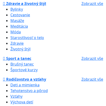
Zdravie a životný štýl
Zobrazit vše
Bylinky
Cestovanie
Masáže
Meditácia
Móda
Starostlivosť o telo
Zdravie
Životný štýl
Sport a tanec
Zobrazit vše
Brušný tanec
Športové kurzy
Rodičovstvo a vzťahy
Zobrazit vše
Deti a mimienka
Tehotenstvo a pôrod
Vzťahy
Výchova detí