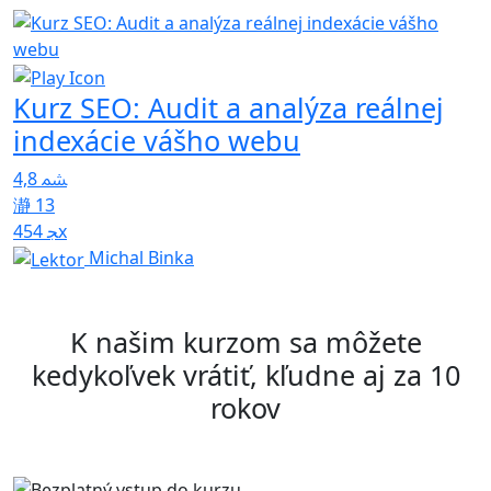
4
Kurz SEO: Audit a analýza reálnej
indexácie vášho webu
4,8
13
454x
Michal Binka
K našim kurzom sa môžete
kedykoľvek vrátiť, kľudne aj za 10
rokov