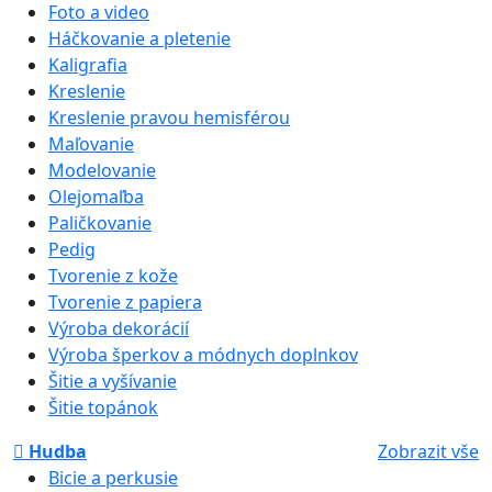
Foto a video
Háčkovanie a pletenie
Kaligrafia
Kreslenie
Kreslenie pravou hemisférou
Maľovanie
Modelovanie
Olejomaľba
Paličkovanie
Pedig
Tvorenie z kože
Tvorenie z papiera
Výroba dekorácií
Výroba šperkov a módnych doplnkov
Šitie a vyšívanie
Šitie topánok
Hudba
Zobrazit vše
Bicie a perkusie