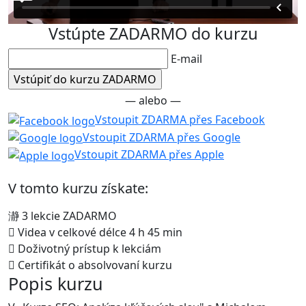
Vstúpte ZADARMO do kurzu
E-mail
— alebo —
Vstoupit ZDARMA přes Facebook
Vstoupit ZDARMA přes Google
Vstoupit ZDARMA přes Apple
V tomto kurzu získate:
3 lekcie ZADARMO
Videa v celkové délce 4 h 45 min
Doživotný prístup k lekciám
Certifikát o absolvovaní kurzu
Popis kurzu