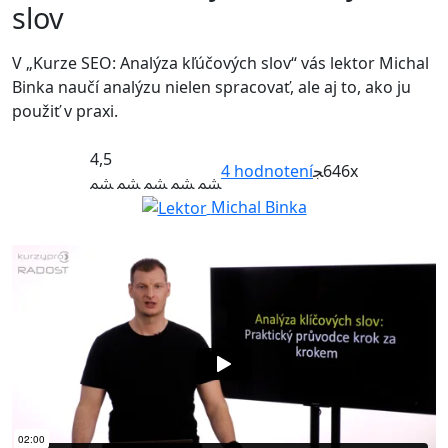
slov
V „Kurze SEO: Analýza kľúčových slov“ vás lektor Michal
Binka naučí analýzu nielen spracovať, ale aj to, ako ju
použiť v praxi.
4,5
4
hodnotení
646x
Michal Binka