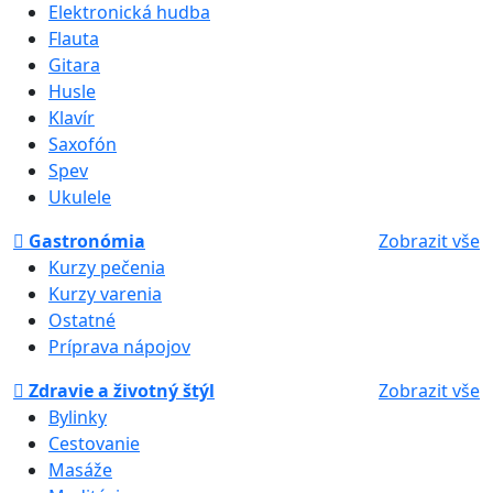
Elektronická hudba
Flauta
Gitara
Husle
Klavír
Saxofón
Spev
Ukulele
Gastronómia
Zobrazit vše
Kurzy pečenia
Kurzy varenia
Ostatné
Príprava nápojov
Zdravie a životný štýl
Zobrazit vše
Bylinky
Cestovanie
Masáže