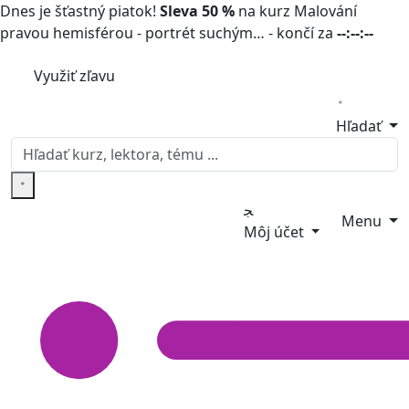
Dnes je šťastný piatok!
Sleva 50 %
na kurz Malování
pravou hemisférou - portrét suchým… - končí za
--:--:--
Využiť zľavu
Hľadať
Menu
Môj účet