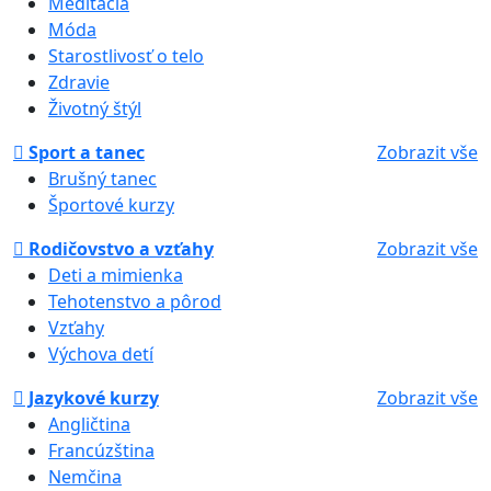
Meditácia
Móda
Starostlivosť o telo
Zdravie
Životný štýl
Sport a tanec
Zobrazit vše
Brušný tanec
Športové kurzy
Rodičovstvo a vzťahy
Zobrazit vše
Deti a mimienka
Tehotenstvo a pôrod
Vzťahy
Výchova detí
Jazykové kurzy
Zobrazit vše
Angličtina
Francúzština
Nemčina