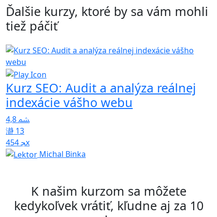
Ďalšie kurzy, ktoré by sa vám mohli
tiež páčiť
5
Kurz SEO: Audit a analýza reálnej
indexácie vášho webu
4,8
13
454x
Michal Binka
K našim kurzom sa môžete
kedykoľvek vrátiť, kľudne aj za 10