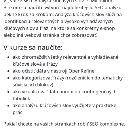
V „Kurze SEO: Analýza kľúčových slov" s Michalom
Binkom sa naučíte vytvoriť najdôležitejšiu SEO analýzu
pekne krok za krokom. Analýza kľúčových slov slúži na
identifikáciu relevantných a vysoko vyhľadávaných
kľúčových slov a fráz, na ktoré sa konkrétny e-shop
alebo iná webová stránka chce zobrazovať.
V kurze sa naučíte:
ako zhromaždiť všetky relevantné a vyhľadávané
kľúčové slová a frázy
ako očistiť dáta v nástroji OpenRefine
ako kategorizovať frázy (rozčleniť ich do tematicky
súvisiacich blokov)
ako vizualizovať dáta pomocou kontingenčných
tabuliek
ako analýzu kľúčových slov využijete v praktickej
práci
Pokiaľ chcete na vašich stránkach robiť SEO komplexne,