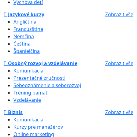
Výchova detí
Jazykové kurzy
Zobrazit vše
Angličtina
Francúzština
Nemčina
Čeština
Španielčina
Osobný rozvoj a vzdelávanie
Zobrazit vše
Komunikácia
Prezentačné zručnosti
Sebeoznámenie a seberozvoj
Tréning pamäti
Vzdelávanie
Biznis
Zobrazit vše
Komunikácia
Kurzy pre manažérov
Online marketing