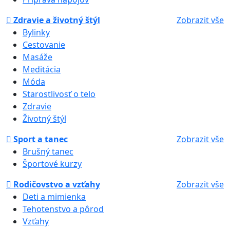
Zdravie a životný štýl
Zobrazit vše
Bylinky
Cestovanie
Masáže
Meditácia
Móda
Starostlivosť o telo
Zdravie
Životný štýl
Sport a tanec
Zobrazit vše
Brušný tanec
Športové kurzy
Rodičovstvo a vzťahy
Zobrazit vše
Deti a mimienka
Tehotenstvo a pôrod
Vzťahy