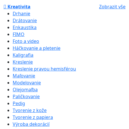
Kreativita
Zobrazit vše
Drhanie
Drátovanie
Enkaustika
FIMO
Foto a video
Háčkovanie a pletenie
Kaligrafia
Kreslenie
Kreslenie pravou hemisférou
Maľovanie
Modelovanie
Olejomaľba
Paličkovanie
Pedig
Tvorenie z kože
Tvorenie z papiera
Výroba dekorácií