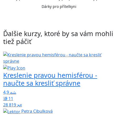
Dárky pro přítelkyni
Ďalšie kurzy, ktoré by sa vám mohli
tiež páčiť
Kreslenie pravou hemisférou -
naučte sa kresliť správne
5
4,9
11
28 819x
Petra Cibulková