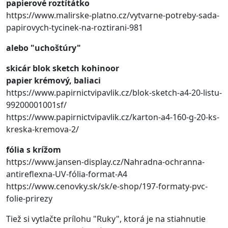
papierové roztítátko
https://www.malirske-platno.cz/vytvarne-potreby-sada-
papirovych-tycinek-na-roztirani-981
alebo "uchoštúry"
skicár blok sketch kohinoor
papier krémový, baliaci
https://www.papirnictvipavlik.cz/blok-sketch-a4-20-listu-
99200001001sf/
https://www.papirnictvipavlik.cz/karton-a4-160-g-20-ks-
kreska-kremova-2/
fólia s krížom
https://www.jansen-display.cz/Nahradna-ochranna-
antireflexna-UV-fólia-format-A4
https://www.cenovky.sk/sk/e-shop/197-formaty-pvc-
folie-prirezy
Tiež si vytlačte prílohu "Ruky", ktorá je na stiahnutie