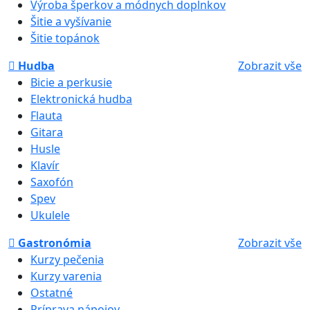
Výroba šperkov a módnych doplnkov
Šitie a vyšívanie
Šitie topánok
Hudba
Zobrazit vše
Bicie a perkusie
Elektronická hudba
Flauta
Gitara
Husle
Klavír
Saxofón
Spev
Ukulele
Gastronómia
Zobrazit vše
Kurzy pečenia
Kurzy varenia
Ostatné
Príprava nápojov