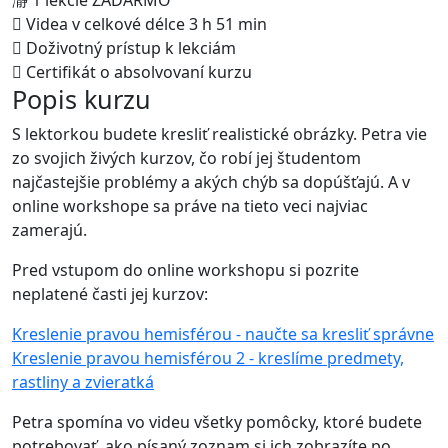
1 lekcie ZADARMO
Videa v celkové délce 3 h 51 min
Doživotný prístup k lekciám
Certifikát o absolvovaní kurzu
Popis kurzu
S lektorkou budete kresliť realistické obrázky. Petra vie
zo svojich živých kurzov, čo robí jej študentom
najčastejšie problémy a akých chýb sa dopúšťajú. A v
online workshope sa práve na tieto veci najviac
zamerajú.
Pred vstupom do online workshopu si pozrite
neplatené časti jej kurzov:
Kreslenie pravou hemisférou - naučte sa kresliť správne
Kreslenie pravou hemisférou 2 - kreslíme predmety,
rastliny a zvieratká
Petra spomína vo videu všetky pomôcky, ktoré budete
potrebovať, ako písaný zoznam si ich zobrazíte po