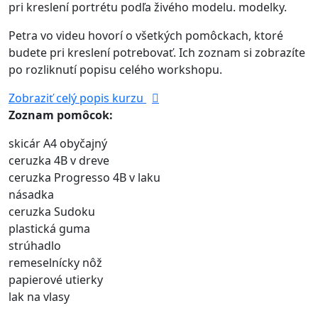
pri kreslení portrétu podľa živého modelu. modelky.
Petra vo videu hovorí o všetkých pomôckach, ktoré
budete pri kreslení potrebovať. Ich zoznam si zobrazíte
po rozliknutí popisu celého workshopu.
Zobraziť celý popis kurzu
Zoznam pomôcok:
skicár A4 obyčajný
ceruzka 4B v dreve
ceruzka Progresso 4B v laku
násadka
ceruzka Sudoku
plastická guma
strúhadlo
remeselnícky nôž
papierové utierky
lak na vlasy