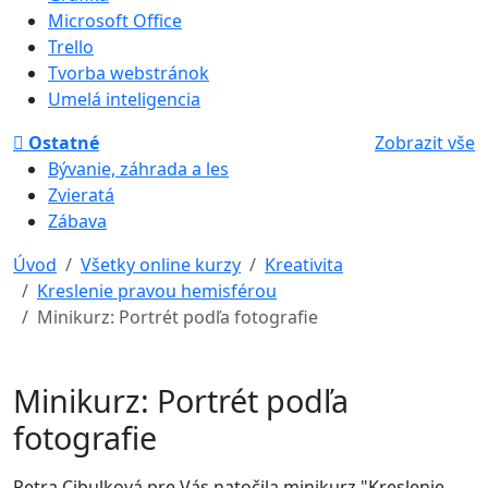
Microsoft Office
Trello
Tvorba webstránok
Umelá inteligencia
Ostatné
Zobrazit vše
Bývanie, záhrada a les
Zvieratá
Zábava
Úvod
Všetky online kurzy
Kreativita
Kreslenie pravou hemisférou
Minikurz: Portrét podľa fotografie
Minikurz: Portrét podľa
fotografie
Petra Cibulková pre Vás natočila minikurz "Kreslenie