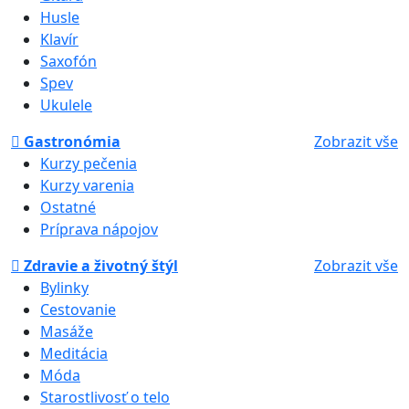
Husle
Klavír
Saxofón
Spev
Ukulele
Gastronómia
Zobrazit vše
Kurzy pečenia
Kurzy varenia
Ostatné
Príprava nápojov
Zdravie a životný štýl
Zobrazit vše
Bylinky
Cestovanie
Masáže
Meditácia
Móda
Starostlivosť o telo