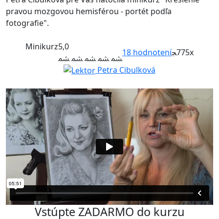
pravou mozgovou hemisférou - portét podľa
fotografie".
Minikurz
5,0
18
hodnotení
775x
Petra Cibulková
Vstúpte ZADARMO do kurzu