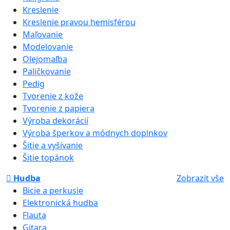
Kreslenie
Kreslenie pravou hemisférou
Maľovanie
Modelovanie
Olejomaľba
Paličkovanie
Pedig
Tvorenie z kože
Tvorenie z papiera
Výroba dekorácií
Výroba šperkov a módnych doplnkov
Šitie a vyšívanie
Šitie topánok
Hudba
Zobrazit vše
Bicie a perkusie
Elektronická hudba
Flauta
Gitara