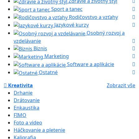
Zdravie a životný štýl
Sport a tanec
Rodičovstvo a vzťahy
Jazykové kurzy
Osobný rozvoj a
vzdelávanie
Biznis
Marketing
Software a aplikácie
Ostatné
Kreativita
Zobrazit vše
Drhanie
Drátovanie
Enkaustika
FIMO
Foto a video
Háčkovanie a pletenie
Kaligrafia