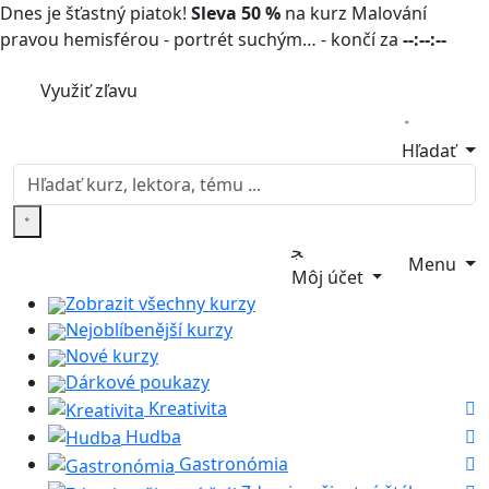
Dnes je šťastný piatok!
Sleva 50 %
na kurz Malování
pravou hemisférou - portrét suchým… - končí za
--:--:--
Využiť zľavu
Hľadať
Menu
Môj účet
Zobrazit všechny kurzy
Nejoblíbenější kurzy
Nové kurzy
Dárkové poukazy
Kreativita
Hudba
Gastronómia