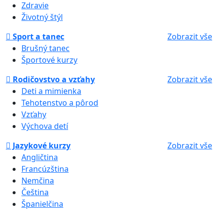
Zdravie
Životný štýl
Sport a tanec
Zobrazit vše
Brušný tanec
Športové kurzy
Rodičovstvo a vzťahy
Zobrazit vše
Deti a mimienka
Tehotenstvo a pôrod
Vzťahy
Výchova detí
Jazykové kurzy
Zobrazit vše
Angličtina
Francúzština
Nemčina
Čeština
Španielčina