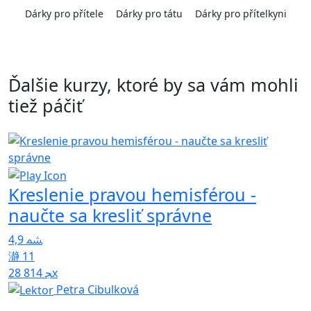
Dárky pro přítele
Dárky pro tátu
Dárky pro přítelkyni
Ďalšie kurzy, ktoré by sa vám mohli
tiež páčiť
Kreslenie pravou hemisférou -
naučte sa kresliť správne
5
4,9
11
28 814x
Petra Cibulková