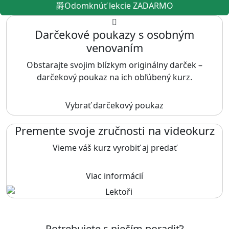
Odomknúť lekcie ZADARMO
Darčekové poukazy s osobným
venovaním
Obstarajte svojim blízkym originálny darček –
darčekový poukaz na ich obľúbený kurz.
Vybrať darčekový poukaz
Premente svoje zručnosti na videokurz
Vieme váš kurz vyrobiť aj predať
Viac informácií
Potrebujete s niečím poradiť?