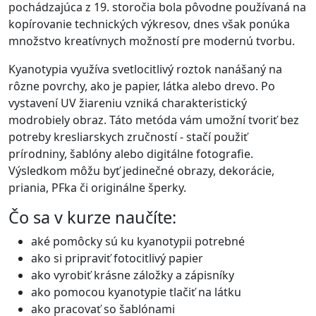
pochádzajúca z 19. storočia bola pôvodne používaná na
kopírovanie technických výkresov, dnes však ponúka
množstvo kreatívnych možností pre modernú tvorbu.
Kyanotypia využíva svetlocitlivý roztok nanášaný na
rôzne povrchy, ako je papier, látka alebo drevo. Po
vystavení UV žiareniu vzniká charakteristický
modrobiely obraz. Táto metóda vám umožní tvoriť bez
potreby kresliarskych zručností - stačí použiť
prírodniny, šablóny alebo digitálne fotografie.
Výsledkom môžu byť jedinečné obrazy, dekorácie,
priania, PFka či originálne šperky.
Čo sa v kurze naučíte:
aké pomôcky sú ku kyanotypii potrebné
ako si pripraviť fotocitlivý papier
ako vyrobiť krásne záložky a zápisníky
ako pomocou kyanotypie tlačiť na látku
ako pracovať so šablónami