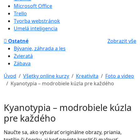
Microsoft Office
Trello
Tvorba webstránok
Umelá inteligencia
Ostatné
Zobrazit vše
Bývanie, záhrada a les
Zvieratá
Zábava
Úvod
Všetky online kurzy
Kreativita
Foto a video
Kyanotypia – modrobiele kúzla pre každého
Kyanotypia – modrobiele kúzla
pre každého
Naučte sa, ako vytvárať originálne obrazy, priania,
textílie či šperky, aj keď neviete kresliť či maľovať.