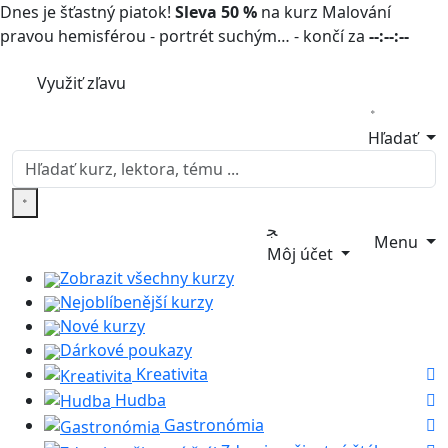
Dnes je šťastný piatok!
Sleva 50 %
na kurz Malování
pravou hemisférou - portrét suchým… - končí za
--:--:--
Využiť zľavu
Hľadať
Menu
Môj účet
Zobrazit všechny kurzy
Nejoblíbenější kurzy
Nové kurzy
Dárkové poukazy
Kreativita
Hudba
Gastronómia