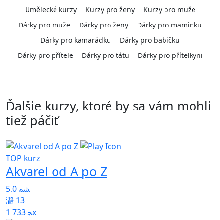
Umělecké kurzy
Kurzy pro ženy
Kurzy pro muže
Dárky pro muže
Dárky pro ženy
Dárky pro maminku
Dárky pro kamarádku
Dárky pro babičku
Dárky pro přítele
Dárky pro tátu
Dárky pro přítelkyni
Ďalšie kurzy, ktoré by sa vám mohli
tiež páčiť
TOP kurz
T
Akvarel od A po Z
H
5,0
4
13
1 733x