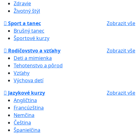
Zdravie
Životný štýl
Sport a tanec
Zobrazit vše
Brušný tanec
Športové kurzy
Rodičovstvo a vzťahy
Zobrazit vše
Deti a mimienka
Tehotenstvo a pôrod
Vzťahy
Výchova detí
Jazykové kurzy
Zobrazit vše
Angličtina
Francúzština
Nemčina
Čeština
Španielčina