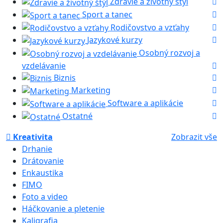
Zdravie a životný štýl
Sport a tanec
Rodičovstvo a vzťahy
Jazykové kurzy
Osobný rozvoj a
vzdelávanie
Biznis
Marketing
Software a aplikácie
Ostatné
Kreativita
Zobrazit vše
Drhanie
Drátovanie
Enkaustika
FIMO
Foto a video
Háčkovanie a pletenie
Kaligrafia