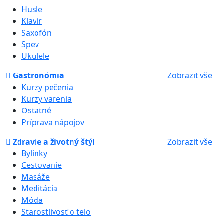
Husle
Klavír
Saxofón
Spev
Ukulele
Gastronómia
Zobrazit vše
Kurzy pečenia
Kurzy varenia
Ostatné
Príprava nápojov
Zdravie a životný štýl
Zobrazit vše
Bylinky
Cestovanie
Masáže
Meditácia
Móda
Starostlivosť o telo