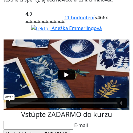
4,9
11
hodnotení
466x
Anežka Emmerlingová
Vstúpte ZADARMO do kurzu
E-mail