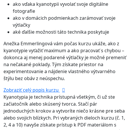
ako vďaka kyanotypii vyvolať svoje digitálne
fotografie
ako v domácich podmienkach zarámovať svoje
výtlačky
aké ďalšie možnosti táto technika poskytuje
Anežka Emmerlingová vám počas kurzu ukáže, ako z
kyanotypie vyťažiť maximum a ako pracovať s chybou –
dokonca aj menej podarené výtlačky je možné premeniť
na nečakané poklady. Tým získate priestor na
experimentovanie a nájdenie vlastného výtvarného
štýlu bez obáv z neúspechu.
Zobraziť celý popis kurzu
Kyanotypia je technika prístupná všetkým, či už ste
začiatočník alebo skúsený tvorca. Stačí pár
jednoduchých krokov a vytvoríte niečo krásne pre seba
alebo svojich blízkych. Pri vybraných dieloch kurzu (č. 1,
2, 4 a 10) navyše získate prístup k PDF materiálom s