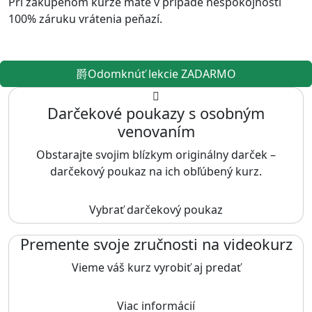
Pri zakúpenom kurze máte v prípade nespokojnosti
100% záruku vrátenia peňazí.
Odomknúť lekcie ZADARMO
Darčekové poukazy s osobným
venovaním
Obstarajte svojim blízkym originálny darček –
darčekový poukaz na ich obľúbený kurz.
Vybrať darčekový poukaz
Premente svoje zručnosti na videokurz
Vieme váš kurz vyrobiť aj predať
Viac informácií