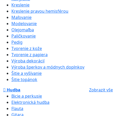
Kreslenie
Kreslenie pravou hemisférou
Maľovanie
Modelovanie
Olejomaľba
Paličkovanie
Pedig
Tvorenie z kože
Tvorenie z papiera
Výroba dekorácií
Výroba šperkov a módnych doplnkov
Šitie a vyšívanie
Šitie topánok
Hudba
Zobrazit vše
Bicie a perkusie
Elektronická hudba
Flauta
Gitara