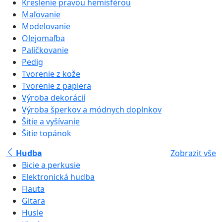
Kreslenie pravou hemisférou
Maľovanie
Modelovanie
Olejomaľba
Paličkovanie
Pedig
Tvorenie z kože
Tvorenie z papiera
Výroba dekorácií
Výroba šperkov a módnych doplnkov
Šitie a vyšívanie
Šitie topánok
Hudba
Zobrazit vše
Bicie a perkusie
Elektronická hudba
Flauta
Gitara
Husle