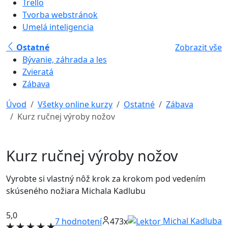
Trello
Tvorba webstránok
Umelá inteligencia
Ostatné
Zobrazit vše
Bývanie, záhrada a les
Zvieratá
Zábava
Úvod
Všetky online kurzy
Ostatné
Zábava
Kurz ručnej výroby nožov
Kurz ručnej výroby nožov
Vyrobte si vlastný nôž krok za krokom pod vedením
skúseného nožiara Michala Kadlubu
5,0
Michal Kadluba
7
hodnotení
473x