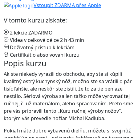
Vstoupit ZDARMA přes Apple
V tomto kurzu získate:
2 lekcie ZADARMO
Videa v celkové délce 2 h 43 min
Doživotný prístup k lekciám
Certifikát o absolvovaní kurzu
Popis kurzu
Ak ste niekedy vyrazili do obchodu, aby ste si kúpili
kvalitný ostrý kuchynský nôž, možno ste sa vrátili o pár
tisíc ľahšie, ale neskôr ste zistili, že to za tie peniaze
nestálo. Sériová výroba sa len ťažko môže vyrovnať tej
ručnej, či už materiálom, alebo spracovaním. Preto sme
pre vás pripravili tento „Kurz ručnej výroby nožov“,
ktorým vás prevedie nožiar Michal Kadluba.
Pokiaľ máte dobre vybavenú dielňu, môžete si svoj nôž