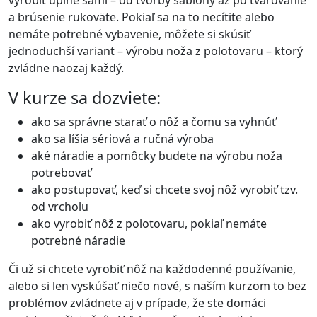
vyrobiť úplne sami – od tvorby šablóny až po tvarovanie
a brúsenie rukoväte. Pokiaľ sa na to necítite alebo
nemáte potrebné vybavenie, môžete si skúsiť
jednoduchší variant – výrobu noža z polotovaru – ktorý
zvládne naozaj každý.
V kurze sa dozviete:
ako sa správne starať o nôž a čomu sa vyhnúť
ako sa líšia sériová a ručná výroba
aké náradie a pomôcky budete na výrobu noža
potrebovať
ako postupovať, keď si chcete svoj nôž vyrobiť tzv.
od vrcholu
ako vyrobiť nôž z polotovaru, pokiaľ nemáte
potrebné náradie
Či už si chcete vyrobiť nôž na každodenné používanie,
alebo si len vyskúšať niečo nové, s naším kurzom to bez
problémov zvládnete aj v prípade, že ste domáci