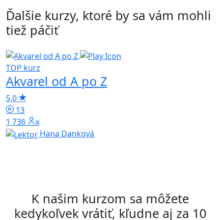
Ďalšie kurzy, ktoré by sa vám mohli
tiež páčiť
TOP kurz
T
Akvarel od A po Z
H
5,0
4
13
1 736x
Hana Danková
K našim kurzom sa môžete
kedykoľvek vrátiť, kľudne aj za 10