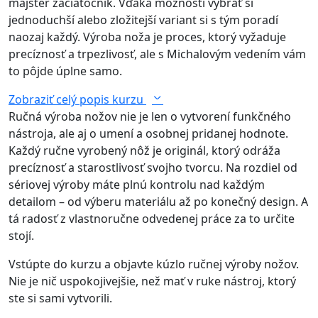
majster začiatočník. Vďaka možnosti vybrať si
jednoduchší alebo zložitejší variant si s tým poradí
naozaj každý. Výroba noža je proces, ktorý vyžaduje
precíznosť a trpezlivosť, ale s Michalovým vedením vám
to pôjde úplne samo.
Zobraziť celý popis kurzu
Ručná výroba nožov nie je len o vytvorení funkčného
nástroja, ale aj o umení a osobnej pridanej hodnote.
Každý ručne vyrobený nôž je originál, ktorý odráža
precíznosť a starostlivosť svojho tvorcu. Na rozdiel od
sériovej výroby máte plnú kontrolu nad každým
detailom – od výberu materiálu až po konečný design. A
tá radosť z vlastnoručne odvedenej práce za to určite
stojí.
Vstúpte do kurzu a objavte kúzlo ručnej výroby nožov.
Nie je nič uspokojivejšie, než mať v ruke nástroj, ktorý
ste si sami vytvorili.