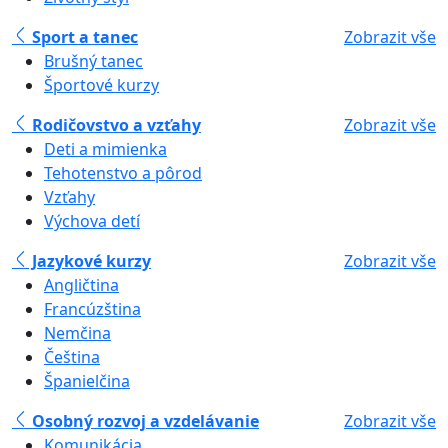
Sport a tanec
Zobrazit vše
Brušný tanec
Športové kurzy
Rodičovstvo a vzťahy
Zobrazit vše
Deti a mimienka
Tehotenstvo a pôrod
Vzťahy
Výchova detí
Jazykové kurzy
Zobrazit vše
Angličtina
Francúzština
Nemčina
Čeština
Španielčina
Osobný rozvoj a vzdelávanie
Zobrazit vše
Komunikácia