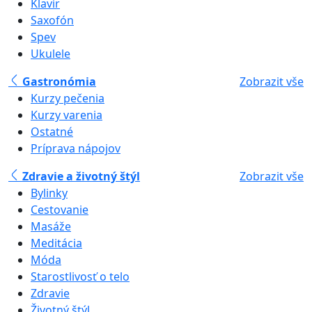
Klavír
Saxofón
Spev
Ukulele
Gastronómia
Zobrazit vše
Kurzy pečenia
Kurzy varenia
Ostatné
Príprava nápojov
Zdravie a životný štýl
Zobrazit vše
Bylinky
Cestovanie
Masáže
Meditácia
Móda
Starostlivosť o telo
Zdravie
Životný štýl