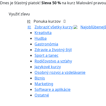
Dnes je šťastný piatok!
Sleva 50 %
na kurz Malování pravou
Využiť zľavu
Ponuka kurzov
Zobraziť všetky kurzy
Najobľúbenejš
Kreativita
Hudba
Gastronómia
Zdravie a životný štýl
Sport a tanec
Rodičovstvo a vzťahy
Jazykové kurzy
Osobný rozvoj a vzdelávanie
Biznis
Marketing
Software a aplikácie
Ostatné