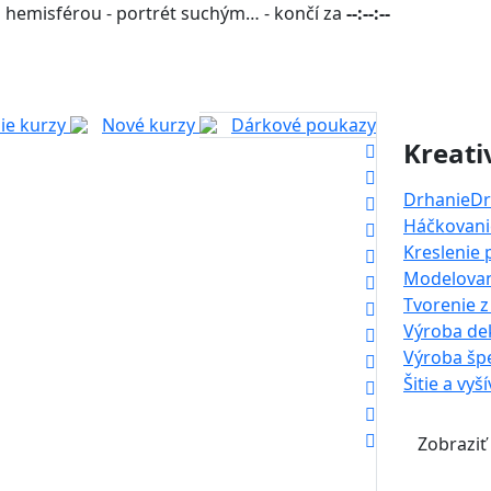
 hemisférou - portrét suchým… - končí za
--:--:--
ie kurzy
Nové kurzy
Dárkové poukazy
Kreati
Drhanie
Dr
Háčkovanie
Kreslenie
Modelova
Tvorenie z
Výroba dek
Výroba šp
Šitie a vyš
Zobraziť