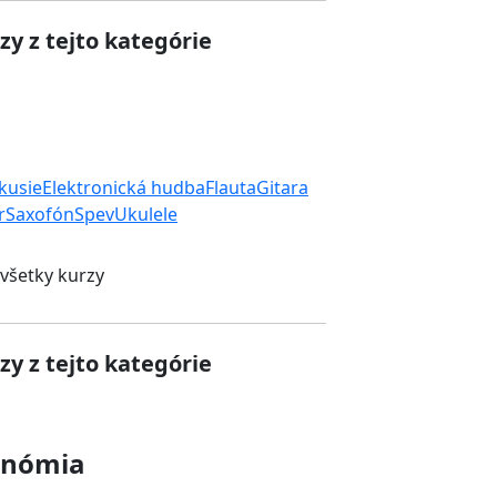
zy z tejto kategórie
rkusie
Elektronická hudba
Flauta
Gitara
r
Saxofón
Spev
Ukulele
 všetky kurzy
zy z tejto kategórie
onómia