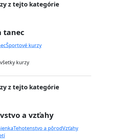
zy z tejto kategórie
a tanec
nec
Športové kurzy
 všetky kurzy
zy z tejto kategórie
vstvo a vzťahy
mienka
Tehotenstvo a pôrod
Vzťahy
tí