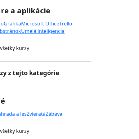
re a aplikácie
eo
Grafika
Microsoft Office
Trello
bstránok
Umelá inteligencia
 všetky kurzy
zy z tejto kategórie
né
áhrada a les
Zvieratá
Zábava
 všetky kurzy