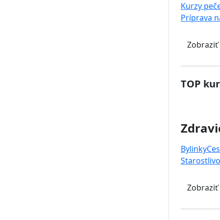
Kurzy peč
Príprava 
Zobraziť
TOP kur
Zdravi
Bylinky
Ces
Starostlivo
Zobraziť