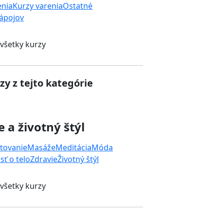
enia
Kurzy varenia
Ostatné
nápojov
 všetky kurzy
zy z tejto kategórie
e a životný štýl
tovanie
Masáže
Meditácia
Móda
sť o telo
Zdravie
Životný štýl
 všetky kurzy