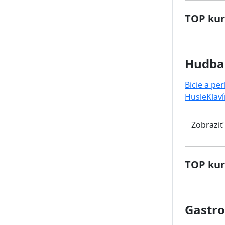
TOP kur
Hudba
Bicie a pe
Husle
Klaví
Zobraziť
TOP kur
Gastr