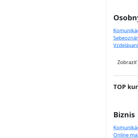
Osobný
Komuniká
Sebeoznám
Vzdelávan
Zobraziť
TOP kur
Biznis
Komuniká
Online ma