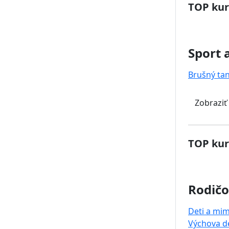
TOP kur
Sport 
Brušný ta
Zobraziť
TOP kur
Rodičo
Deti a mi
Výchova de