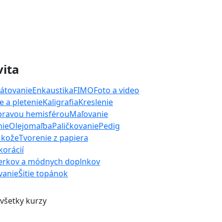
vita
átovanie
Enkaustika
FIMO
Foto a video
 a pletenie
Kaligrafia
Kreslenie
 pravou hemisférou
Maľovanie
nie
Olejomaľba
Paličkovanie
Pedig
 kože
Tvorenie z papiera
orácií
erkov a módnych doplnkov
ívanie
Šitie topánok
 všetky kurzy