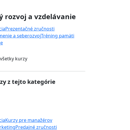
 rozvoj a vzdelávanie
cia
Prezentačné zručnosti
enie a seberozvoj
Tréning pamäti
ie
 všetky kurzy
zy z tejto kategórie
cia
Kurzy pre manažérov
rketing
Predajné zručnosti