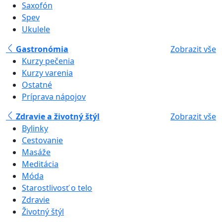
Saxofón
Spev
Ukulele
Gastronómia
Zobrazit vše
Kurzy pečenia
Kurzy varenia
Ostatné
Príprava nápojov
Zdravie a životný štýl
Zobrazit vše
Bylinky
Cestovanie
Masáže
Meditácia
Móda
Starostlivosť o telo
Zdravie
Životný štýl