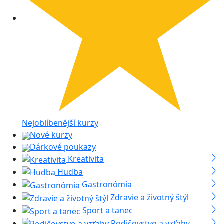
Nejoblíbenější kurzy
Nové kurzy
Dárkové poukazy
Kreativita
Hudba
Gastronómia
Zdravie a životný štýl
Sport a tanec
Rodičovstvo a vzťahy