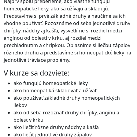
Najprv spolu preberieme, ako vlastne fungujú
homeopatické lieky, ako sa užívajú a skladujú.
Predstavíme si prvé základné druhy a naučíme sa ich
vhodne používať. Rozoznáme od seba jednotlivé druhy
chrípky, nádchy aj kašľa, vysvetlíme si rozdiel medzi
angínou od bolestí v krku, aj rozdiel medzi
prechladnutím a chrípkou. Objasníme si liečbu zápalov
rôzneho druhu a predstavíme si homeopatické lieky na
jednotlivé tráviace problémy.
V kurze sa dozviete:
ako fungujú homeopatické lieky
ako homeopatiká skladovať a užívať
ako používať základné druhy homeopatických
liekov
ako od seba rozoznať druhy chrípky, angínu a
bolesť v krku
ako liečiť rôzne druhy nádchy a kašľa
ako liečiť jednotlivé druhy zápalov