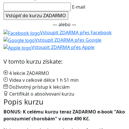
E-mail
— alebo —
Vstoupit ZDARMA přes Facebook
Vstoupit ZDARMA přes Google
Vstoupit ZDARMA přes Apple
V tomto kurzu získate:
4 lekcie ZADARMO
Videa v celkové délce 1 h 51 min
Doživotný prístup k lekciám
Certifikát o absolvovaní kurzu
Popis kurzu
BONUS: K celému kurzu teraz ZADARMO e-book "Ako
porozumieť chorobám" v cene 490 Kč.