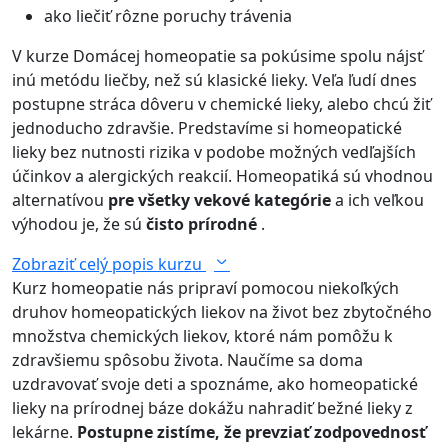
ako liečiť rôzne poruchy trávenia
V kurze Domácej homeopatie sa pokúsime spolu nájsť
inú metódu liečby, než sú klasické lieky. Veľa ľudí dnes
postupne stráca dôveru v chemické lieky, alebo chcú žiť
jednoducho zdravšie. Predstavíme si homeopatické
lieky bez nutnosti rizika v podobe možných vedľajších
účinkov a alergických reakcií. Homeopatiká sú vhodnou
alternatívou
pre všetky vekové kategórie
a ich veľkou
výhodou je, že sú
čisto prírodné
.
Zobraziť celý popis kurzu
Kurz homeopatie nás pripraví pomocou niekoľkých
druhov homeopatických liekov na život bez zbytočného
množstva chemických liekov, ktoré nám pomôžu k
zdravšiemu spôsobu života. Naučíme sa doma
uzdravovať svoje deti a spoznáme, ako homeopatické
lieky na prírodnej báze dokážu nahradiť bežné lieky z
lekárne.
Postupne zistíme, že prevziať zodpovednosť