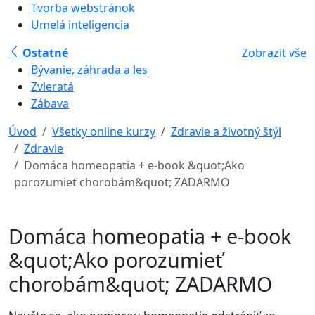
Tvorba webstránok
Umelá inteligencia
Ostatné
Zobrazit vše
Bývanie, záhrada a les
Zvieratá
Zábava
Úvod
Všetky online kurzy
Zdravie a životný štýl
Zdravie
Domáca homeopatia + e-book &quot;Ako
porozumieť chorobám&quot; ZADARMO
Domáca homeopatia + e-book
&quot;Ako porozumieť
chorobám&quot; ZADARMO