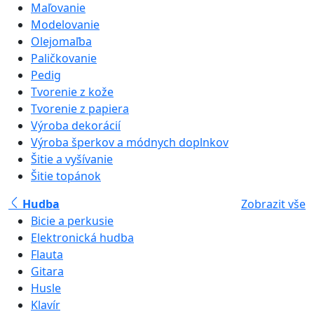
Maľovanie
Modelovanie
Olejomaľba
Paličkovanie
Pedig
Tvorenie z kože
Tvorenie z papiera
Výroba dekorácií
Výroba šperkov a módnych doplnkov
Šitie a vyšívanie
Šitie topánok
Hudba
Zobrazit vše
Bicie a perkusie
Elektronická hudba
Flauta
Gitara
Husle
Klavír