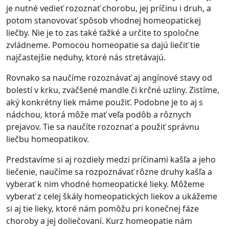
je nutné vedieť rozoznať chorobu, jej príčinu i druh, a
potom stanovovať spôsob vhodnej homeopatickej
liečby. Nie je to zas také ťažké a určite to spoločne
zvládneme. Pomocou homeopatie sa dajú liečiť tie
najčastejšie neduhy, ktoré nás stretávajú.
Rovnako sa naučíme rozoznávať aj angínové stavy od
bolestí v krku, zväčšené mandle či krčné uzliny. Zistíme,
aký konkrétny liek máme použiť. Podobne je to aj s
nádchou, ktorá môže mať veľa podôb a rôznych
prejavov. Tie sa naučíte rozoznať a použiť správnu
liečbu homeopatikov.
Predstavíme si aj rozdiely medzi príčinami kašľa a jeho
liečenie, naučíme sa rozpoznávať rôzne druhy kašľa a
vyberať k nim vhodné homeopatické lieky. Môžeme
vyberať z celej škály homeopatických liekov a ukážeme
si aj tie lieky, ktoré nám pomôžu pri konečnej fáze
choroby a jej doliečovaní. Kurz homeopatie nám