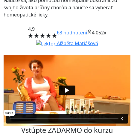
Naučte sa, ako pomocou homeopatie odstrániť zo
svojho života príčiny chorôb a naučte sa vyberať
homeopatické lieky.
4,9
63
hodnotení
4 052x
Alžběta Matiášová
Vstúpte ZADARMO do kurzu