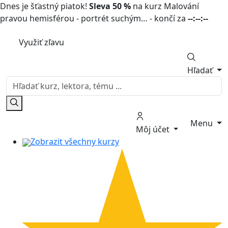
Dnes je šťastný piatok!
Sleva 50 %
na kurz Malování
pravou hemisférou - portrét suchým… - končí za
--:--:--
Využiť zľavu
Hľadať
Menu
Môj účet
Zobrazit všechny kurzy