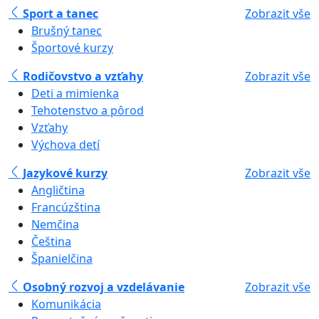
Sport a tanec
Zobrazit vše
Brušný tanec
Športové kurzy
Rodičovstvo a vzťahy
Zobrazit vše
Deti a mimienka
Tehotenstvo a pôrod
Vzťahy
Výchova detí
Jazykové kurzy
Zobrazit vše
Angličtina
Francúzština
Nemčina
Čeština
Španielčina
Osobný rozvoj a vzdelávanie
Zobrazit vše
Komunikácia