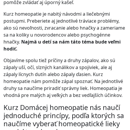
pomôže zvládať aj úporný kašeľ.
Kurz homeopatie je nabitý návodmi a liečebnými
postupmi. Preberiete aj jednotlivé tráviace problémy,
ako sú nevoľnosti, zvracanie alebo hnačky a zameriame
sa na koliky u novorodencov alebo psychogénne
hnačky.
Najmä u detí sa nám táto téma bude veľmi
hodiť.
Objavíme spolu tiež príčiny a druhy zápalov, ako sú
zápaly uší, očí, slzných kanálikov a spojiviek, ale aj
zápaly lícnych dutín alebo zápaly ďasien. Kurz
homeopatie nám pomôže zápal spoznať. Na jednotlivé
druhy sa naučíme priradiť správny liek. Homeopatia je
vhodná pre malých aj veľkých a bez vedľajších účinkov.
Kurz Domácej homeopatie nás naučí
jednoduché princípy, podľa ktorých sa
naučíme vyberať homeopatické lieky