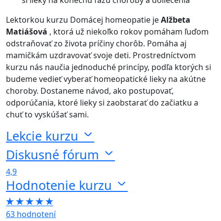
si lieky na konečnú fázu choroby a doliečenia
Lektorkou kurzu Domácej homeopatie je
Alžbeta
Matiášová
, ktorá už niekoľko rokov pomáham ľuďom
odstraňovať zo života príčiny chorôb. Pomáha aj
mamičkám uzdravovať svoje deti. Prostredníctvom
kurzu nás naučia jednoduché princípy, podľa ktorých si
budeme vedieť vyberať homeopatické lieky na akútne
choroby. Dostaneme návod, ako postupovať,
odporúčania, ktoré lieky si zaobstarať do začiatku a
chuť to vyskúšať sami.
Lekcie kurzu
Diskusné fórum
4,9
Hodnotenie kurzu
63 hodnotení