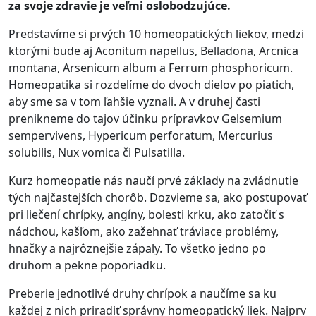
za svoje zdravie je veľmi oslobodzujúce.
Predstavíme si prvých 10 homeopatických liekov, medzi
ktorými bude aj Aconitum napellus, Belladona, Arcnica
montana, Arsenicum album a Ferrum phosphoricum.
Homeopatika si rozdelíme do dvoch dielov po piatich,
aby sme sa v tom ľahšie vyznali. A v druhej časti
prenikneme do tajov účinku prípravkov Gelsemium
sempervivens, Hypericum perforatum, Mercurius
solubilis, Nux vomica či Pulsatilla.
Kurz homeopatie nás naučí prvé základy na zvládnutie
tých najčastejších chorôb. Dozvieme sa, ako postupovať
pri liečení chrípky, angíny, bolesti krku, ako zatočiť s
nádchou, kašľom, ako zažehnať tráviace problémy,
hnačky a najrôznejšie zápaly. To všetko jedno po
druhom a pekne poporiadku.
Preberie jednotlivé druhy chrípok a naučíme sa ku
každej z nich priradiť správny homeopatický liek. Najprv