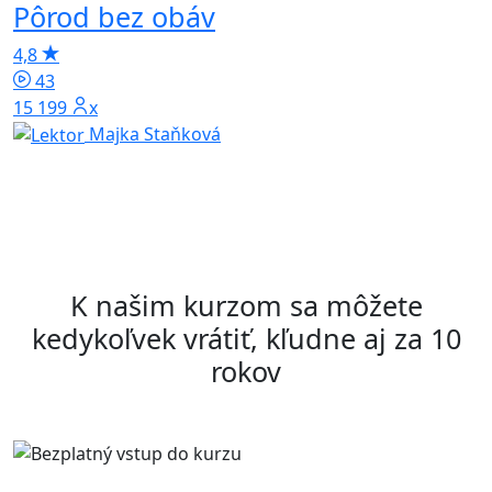
Pôrod bez obáv
Z
p
4,8
43
5
15 199x
Majka Staňková
K našim kurzom sa môžete
kedykoľvek vrátiť, kľudne aj za 10
rokov