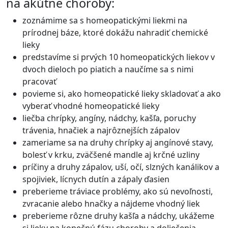
na akútne choroby:
zoznámime sa s homeopatickými liekmi na
prírodnej báze, ktoré dokážu nahradiť chemické
lieky
predstavíme si prvých 10 homeopatických liekov v
dvoch dieloch po piatich a naučíme sa s nimi
pracovať
povieme si, ako homeopatické lieky skladovať a ako
vyberať vhodné homeopatické lieky
liečba chrípky, angíny, nádchy, kašľa, poruchy
trávenia, hnačiek a najrôznejších zápalov
zameriame sa na druhy chrípky aj angínové stavy,
bolesť v krku, zväčšené mandle aj krčné uzliny
príčiny a druhy zápalov, uší, očí, slzných kanálikov a
spojiviek, lícnych dutín a zápaly ďasien
preberieme tráviace problémy, ako sú nevoľnosti,
zvracanie alebo hnačky a nájdeme vhodný liek
preberieme rôzne druhy kašľa a nádchy, ukážeme