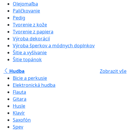
Olejomaľba
Paličkovanie
Pedig
Tvorenie z kože
Tvorenie z papiera
Výroba dekorácií
Výroba šperkov a módnych doplnkov
Šitie a vyšívanie
Šitie topánok
Hudba
Zobrazit vše
Bicie a perkusie
Elektronická hudba
Flauta
Gitara
Husle
Klavír
Saxofón
Spev