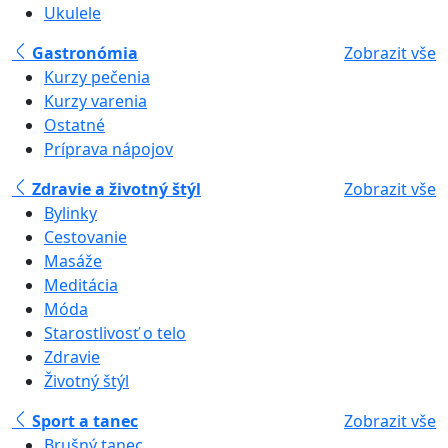
Ukulele
Gastronómia
Zobrazit vše
Kurzy pečenia
Kurzy varenia
Ostatné
Príprava nápojov
Zdravie a životný štýl
Zobrazit vše
Bylinky
Cestovanie
Masáže
Meditácia
Móda
Starostlivosť o telo
Zdravie
Životný štýl
Sport a tanec
Zobrazit vše
Brušný tanec