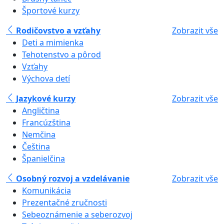
Športové kurzy
Rodičovstvo a vzťahy
Zobrazit vše
Deti a mimienka
Tehotenstvo a pôrod
Vzťahy
Výchova detí
Jazykové kurzy
Zobrazit vše
Angličtina
Francúzština
Nemčina
Čeština
Španielčina
Osobný rozvoj a vzdelávanie
Zobrazit vše
Komunikácia
Prezentačné zručnosti
Sebeoznámenie a seberozvoj