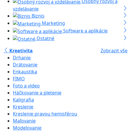
Osobný rozvoj a
vzdelávanie
Biznis
Marketing
Software a aplikácie
Ostatné
Kreativita
Zobrazit vše
Drhanie
Drátovanie
Enkaustika
FIMO
Foto a video
Háčkovanie a pletenie
Kaligrafia
Kreslenie
Kreslenie pravou hemisférou
Maľovanie
Modelovanie