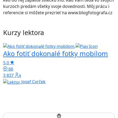
keď od nej zapálite sviečku inú. Rád Vám teda vo svojich
kurzoch predám všetky svoje dovednosti. Môj prácu i
referencie si môžete prezrieť na www.blogfotografa.cz
Kurzy lektora
Ako fotiť dokonalé fotky mobilom
5,0
i
66
3 837x
4
Josef Cvrček