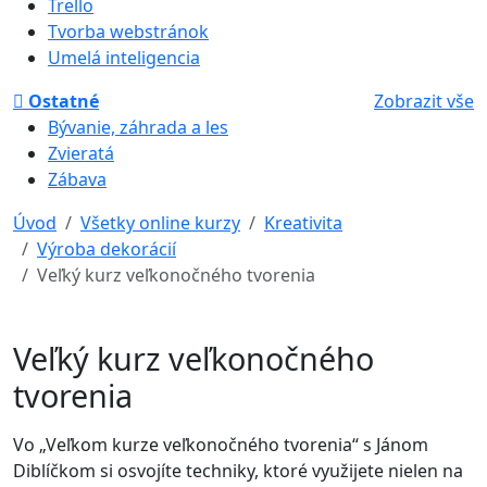
Trello
Tvorba webstránok
Umelá inteligencia
Ostatné
Zobrazit vše
Bývanie, záhrada a les
Zvieratá
Zábava
Úvod
Všetky online kurzy
Kreativita
Výroba dekorácií
Veľký kurz veľkonočného tvorenia
Veľký kurz veľkonočného
tvorenia
Vo „Veľkom kurze veľkonočného tvorenia“ s Jánom
Diblíčkom si osvojíte techniky, ktoré využijete nielen na