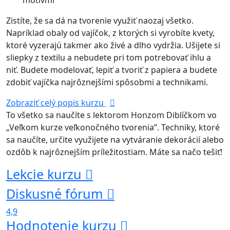
motívmi
Zistíte, že sa dá na tvorenie využiť naozaj všetko.
Napríklad obaly od vajíčok, z ktorých si vyrobíte kvety,
ktoré vyzerajú takmer ako živé a dlho vydržia. Ušijete si
sliepky z textilu a nebudete pri tom potrebovať ihlu a
niť. Budete modelovať, lepiť a tvoriť z papiera a budete
zdobiť vajíčka najrôznejšími spôsobmi a technikami.
Zobraziť celý popis kurzu
To všetko sa naučíte s lektorom Honzom Diblíčkom vo
„Veľkom kurze veľkonočného tvorenia”. Techniky, ktoré
sa naučíte, určite využijete na vytváranie dekorácií alebo
ozdôb k najrôznejším príležitostiam. Máte sa načo tešiť!
Lekcie kurzu
Diskusné fórum
4,9
Hodnotenie kurzu