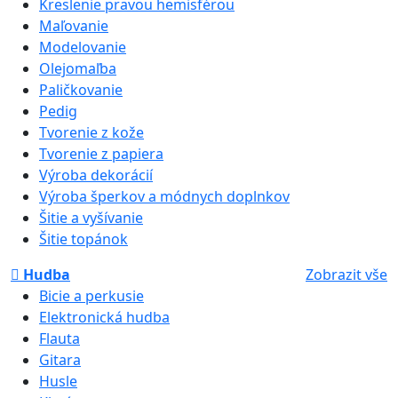
Kreslenie pravou hemisférou
Maľovanie
Modelovanie
Olejomaľba
Paličkovanie
Pedig
Tvorenie z kože
Tvorenie z papiera
Výroba dekorácií
Výroba šperkov a módnych doplnkov
Šitie a vyšívanie
Šitie topánok
Hudba
Zobrazit vše
Bicie a perkusie
Elektronická hudba
Flauta
Gitara
Husle