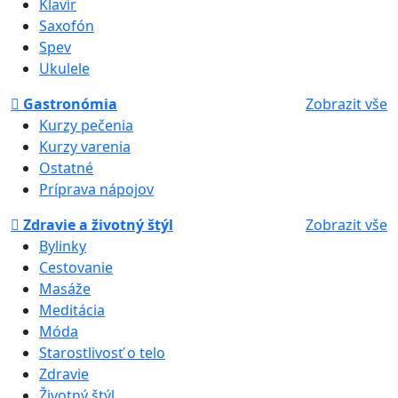
Klavír
Saxofón
Spev
Ukulele
Gastronómia
Zobrazit vše
Kurzy pečenia
Kurzy varenia
Ostatné
Príprava nápojov
Zdravie a životný štýl
Zobrazit vše
Bylinky
Cestovanie
Masáže
Meditácia
Móda
Starostlivosť o telo
Zdravie
Životný štýl