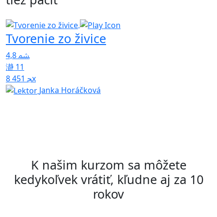
Tvorenie zo živice
T
F
4,8
11
8 451x
5
Janka Horáčková
K našim kurzom sa môžete
kedykoľvek vrátiť, kľudne aj za 10
rokov