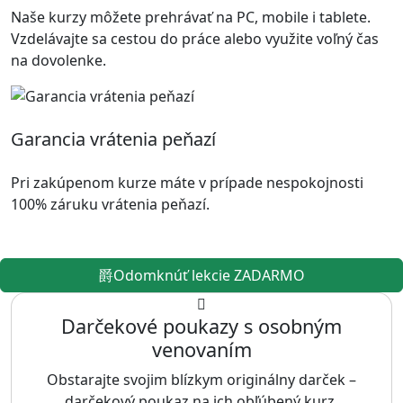
Naše kurzy môžete prehrávať na PC, mobile i tablete.
Vzdelávajte sa cestou do práce alebo využite voľný čas
na dovolenke.
Garancia vrátenia peňazí
Pri zakúpenom kurze máte v prípade nespokojnosti
100% záruku vrátenia peňazí.
Odomknúť lekcie ZADARMO
Darčekové poukazy s osobným
venovaním
Obstarajte svojim blízkym originálny darček –
darčekový poukaz na ich obľúbený kurz.