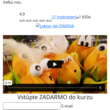
Veľkú noc.
4,9
21
hodnotení
1 650x
Jan Diblíček
Vstúpte ZADARMO do kurzu
E-mail