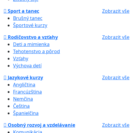
Sport a tanec
Zobrazit vše
Brušný tanec
Športové kurzy
Rodičovstvo a vzťahy
Zobrazit vše
Deti a mimienka
Tehotenstvo a pôrod
Vzťahy
Výchova detí
Jazykové kurzy
Zobrazit vše
Angličtina
Francúzština
Nemčina
Čeština
Španielčina
Osobný rozvoj a vzdelávanie
Zobrazit vše
Komunikácia