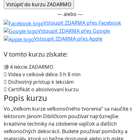
— alebo —
Vstoupit ZDARMA přes Facebook
Vstoupit ZDARMA přes Google
Vstoupit ZDARMA přes Apple
V tomto kurzu získate:
4 lekcie ZADARMO
Videa v celkové délce 3 h 8 min
Doživotný prístup k lekciám
Certifikát o absolvovaní kurzu
Popis kurzu
Vo „Veľkom kurze veľkonočného tvorenia” sa naučíte s
lektorom Jánom Diblíčkom používať najrôznejšie
kreatívne techniky na zdobenie vajíčok a ďalších
veľkonočných dekorácií. Budete používať pomôcky a
materiály, ktoré sú bežne dostupné alebo ich máte