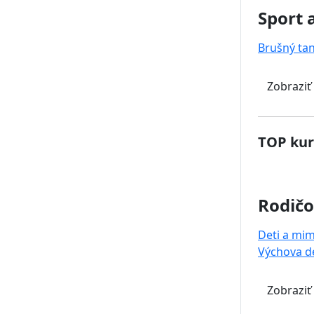
Sport 
Brušný ta
Zobraziť
TOP kur
Rodičo
Deti a mi
Výchova de
Zobraziť