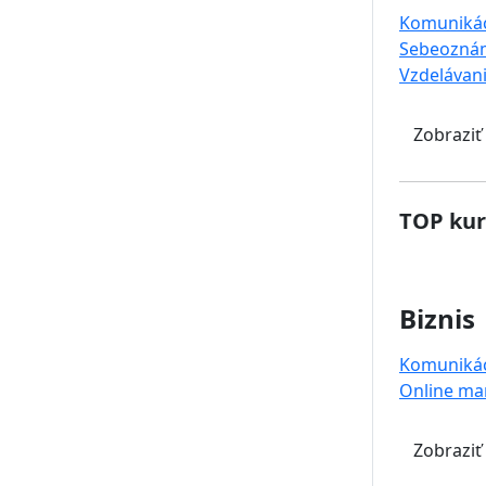
Komuniká
Sebeoznám
Vzdelávan
Zobraziť
TOP kur
Biznis
Komuniká
Online ma
Zobraziť