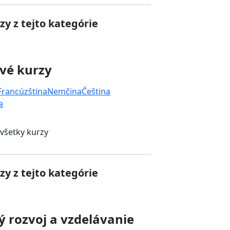
zy z tejto kategórie
vé kurzy
Francúzština
Nemčina
Čeština
a
 všetky kurzy
zy z tejto kategórie
 rozvoj a vzdelávanie