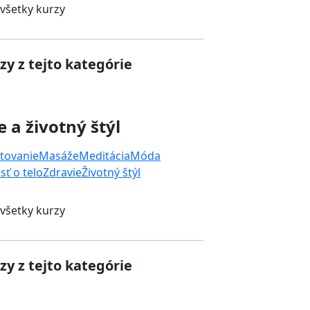
 všetky kurzy
zy z tejto kategórie
e a životný štýl
tovanie
Masáže
Meditácia
Móda
sť o telo
Zdravie
Životný štýl
 všetky kurzy
zy z tejto kategórie