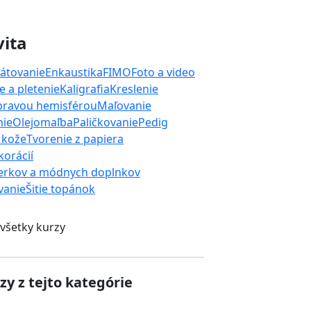
vita
átovanie
Enkaustika
FIMO
Foto a video
 a pletenie
Kaligrafia
Kreslenie
 pravou hemisférou
Maľovanie
nie
Olejomaľba
Paličkovanie
Pedig
 kože
Tvorenie z papiera
orácií
erkov a módnych doplnkov
ívanie
Šitie topánok
 všetky kurzy
zy z tejto kategórie