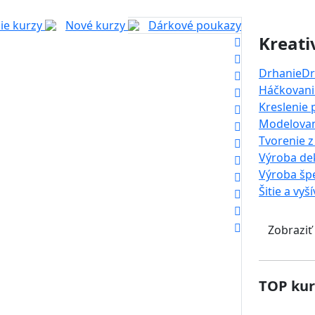
ie kurzy
Nové kurzy
Dárkové poukazy
Kreati
Drhanie
Dr
Háčkovanie
Kreslenie
Modelova
Tvorenie z
Výroba dek
Výroba šp
Šitie a vyš
Zobraziť
TOP kur