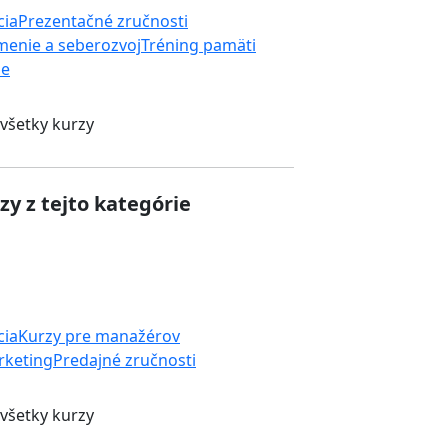
cia
Prezentačné zručnosti
enie a seberozvoj
Tréning pamäti
ie
 všetky kurzy
zy z tejto kategórie
cia
Kurzy pre manažérov
rketing
Predajné zručnosti
 všetky kurzy