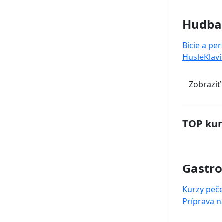
Hudba
Bicie a pe
Husle
Klaví
Zobraziť
TOP kur
Gastr
Kurzy peč
Príprava 