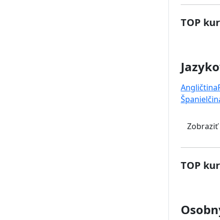
TOP kur
Jazyko
Angličtina
Španielčin
Zobraziť
TOP kur
Osobný