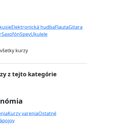
rkusie
Elektronická hudba
Flauta
Gitara
r
Saxofón
Spev
Ukulele
 všetky kurzy
zy z tejto kategórie
onómia
enia
Kurzy varenia
Ostatné
nápojov