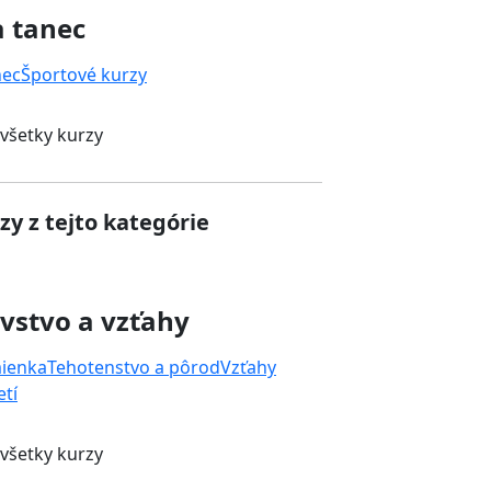
a tanec
nec
Športové kurzy
 všetky kurzy
zy z tejto kategórie
vstvo a vzťahy
mienka
Tehotenstvo a pôrod
Vzťahy
tí
 všetky kurzy