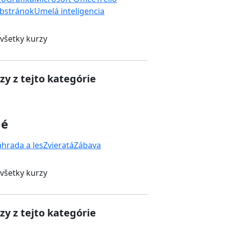
bstránok
Umelá inteligencia
 všetky kurzy
zy z tejto kategórie
né
áhrada a les
Zvieratá
Zábava
 všetky kurzy
zy z tejto kategórie