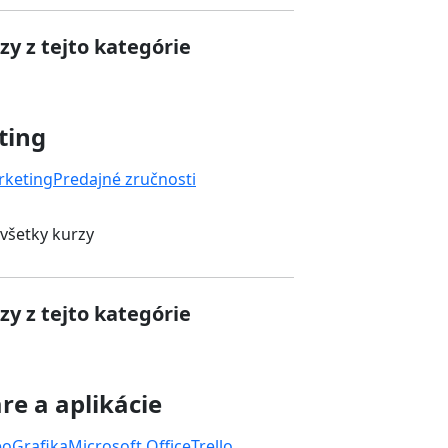
zy z tejto kategórie
ting
rketing
Predajné zručnosti
 všetky kurzy
zy z tejto kategórie
re a aplikácie
eo
Grafika
Microsoft Office
Trello