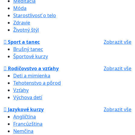
Meditácia
Móda
Starostlivosť o telo
Zdravie
Životný štýl
Sport a tanec
Zobrazit vše
Brušný tanec
Športové kurzy
Rodičovstvo a vzťahy
Zobrazit vše
Deti a mimienka
Tehotenstvo a pôrod
Vzťahy
Výchova detí
Jazykové kurzy
Zobrazit vše
Angličtina
Francúzština
Nemčina