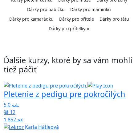
Dárky pro babičku
Dárky pro maminku
Dárky pro kamarádku
Dárky pro přítele
Dárky pro tátu
Dárky pro přítelkyni
Ďalšie kurzy, ktoré by sa vám mohli
tiež páčiť
Pletenie z pedigu pre pokročilých
P
5,0
5
12
1 852x
Karla Hátleová