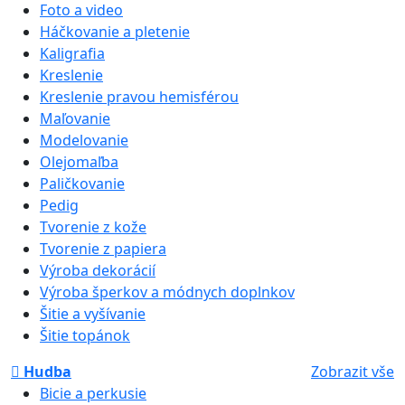
Foto a video
Háčkovanie a pletenie
Kaligrafia
Kreslenie
Kreslenie pravou hemisférou
Maľovanie
Modelovanie
Olejomaľba
Paličkovanie
Pedig
Tvorenie z kože
Tvorenie z papiera
Výroba dekorácií
Výroba šperkov a módnych doplnkov
Šitie a vyšívanie
Šitie topánok
Hudba
Zobrazit vše
Bicie a perkusie