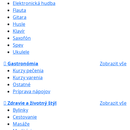
Elektronická hudba
Flauta
Gitara
Husle
Klavír
Saxofón
Spev
Ukulele
Gastronómia
Zobrazit vše
Kurzy pečenia
Kurzy varenia
Ostatné
Príprava nápojov
Zdravie a životný štýl
Zobrazit vše
Bylinky
Cestovanie
Masáže