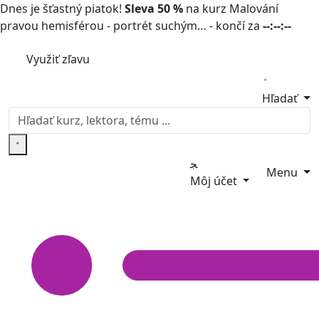
Dnes je šťastný piatok!
Sleva 50 %
na kurz Malování
pravou hemisférou - portrét suchým… - končí za
--:--:--
Využiť zľavu
Hľadať
Menu
Môj účet