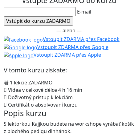
Vstúpte ZADARMO do kurzu
E-mail
— alebo —
Vstoupit ZDARMA přes Facebook
Vstoupit ZDARMA přes Google
Vstoupit ZDARMA přes Apple
V tomto kurzu získate:
1 lekcie ZADARMO
Videa v celkové délce 4 h 16 min
Doživotný prístup k lekciám
Certifikát o absolvovaní kurzu
Popis kurzu
S lektorkou Kajjkou budete na workshope vyrábať košík
z plochého pedigu dlhhánok.