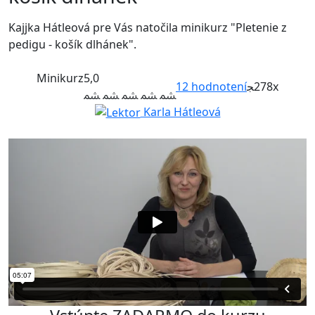
Kajjka Hátleová pre Vás natočila minikurz "Pletenie z
pedigu - košík dlhánek".
Minikurz
5,0
12
hodnotení
278x
Karla Hátleová