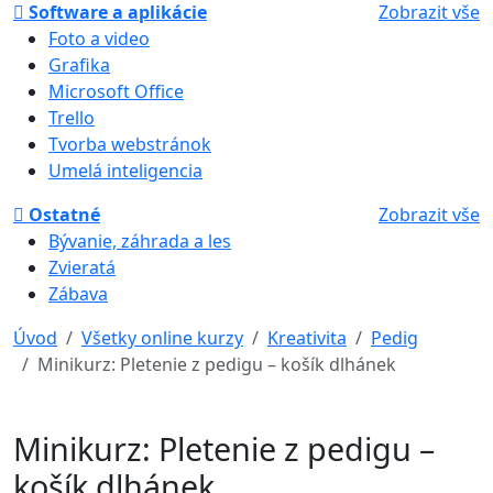
Software a aplikácie
Zobrazit vše
Foto a video
Grafika
Microsoft Office
Trello
Tvorba webstránok
Umelá inteligencia
Ostatné
Zobrazit vše
Bývanie, záhrada a les
Zvieratá
Zábava
Úvod
Všetky online kurzy
Kreativita
Pedig
Minikurz: Pletenie z pedigu – košík dlhánek
Minikurz: Pletenie z pedigu –
košík dlhánek