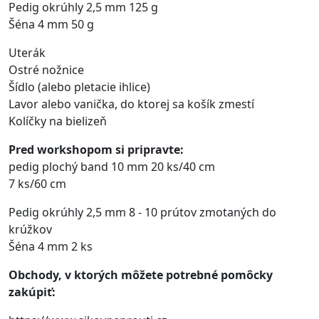
Pedig okrúhly 2,5 mm 125 g
Šéna 4 mm 50 g
Uterák
Ostré nožnice
Šídlo (alebo pletacie ihlice)
Lavor alebo vanička, do ktorej sa košík zmestí
Kolíčky na bielizeň
Pred workshopom si pripravte:
pedig plochý band 10 mm 20 ks/40 cm
7 ks/60 cm
Pedig okrúhly 2,5 mm 8 - 10 prútov zmotaných do
krúžkov
Šéna 4 mm 2 ks
Obchody, v ktorých môžete potrebné pomôcky
zakúpiť: