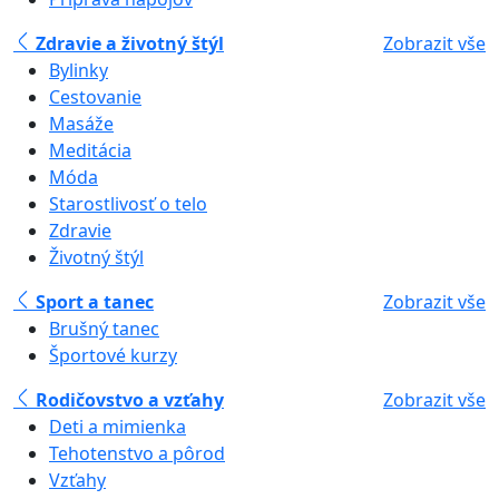
Zdravie a životný štýl
Zobrazit vše
Bylinky
Cestovanie
Masáže
Meditácia
Móda
Starostlivosť o telo
Zdravie
Životný štýl
Sport a tanec
Zobrazit vše
Brušný tanec
Športové kurzy
Rodičovstvo a vzťahy
Zobrazit vše
Deti a mimienka
Tehotenstvo a pôrod
Vzťahy