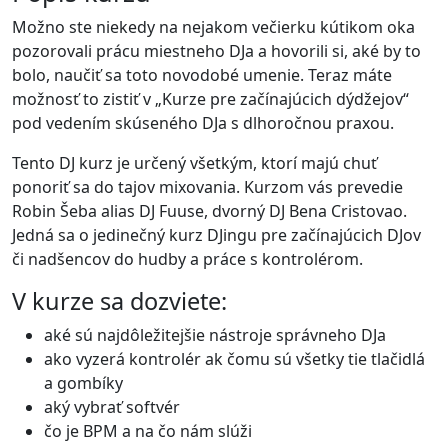
Možno ste niekedy na nejakom večierku kútikom oka
pozorovali prácu miestneho DJa a hovorili si, aké by to
bolo, naučiť sa toto novodobé umenie. Teraz máte
možnosť to zistiť v „Kurze pre začínajúcich dýdžejov“
pod vedením skúseného DJa s dlhoročnou praxou.
Tento DJ kurz je určený všetkým, ktorí majú chuť
ponoriť sa do tajov mixovania. Kurzom vás prevedie
Robin Šeba alias DJ Fuuse, dvorný DJ Bena Cristovao.
Jedná sa o jedinečný kurz DJingu pre začínajúcich DJov
či nadšencov do hudby a práce s kontrolérom.
V kurze sa dozviete:
aké sú najdôležitejšie nástroje správneho DJa
ako vyzerá kontrolér ak čomu sú všetky tie tlačidlá
a gombíky
aký vybrať softvér
čo je BPM a na čo nám slúži