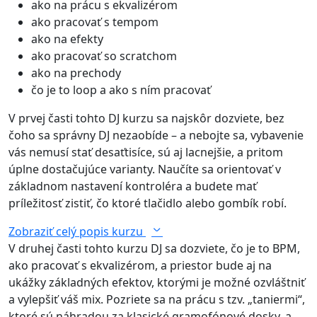
ako na prácu s ekvalizérom
ako pracovať s tempom
ako na efekty
ako pracovať so scratchom
ako na prechody
čo je to loop a ako s ním pracovať
V prvej časti tohto DJ kurzu sa najskôr dozviete, bez
čoho sa správny DJ nezaobíde – a nebojte sa, vybavenie
vás nemusí stať desaťtisíce, sú aj lacnejšie, a pritom
úplne dostačujúce varianty. Naučíte sa orientovať v
základnom nastavení kontroléra a budete mať
príležitosť zistiť, čo ktoré tlačidlo alebo gombík robí.
Zobraziť celý popis kurzu
V druhej časti tohto kurzu DJ sa dozviete, čo je to BPM,
ako pracovať s ekvalizérom, a priestor bude aj na
ukážky základných efektov, ktorými je možné ozvláštniť
a vylepšiť váš mix. Pozriete sa na prácu s tzv. „taniermi“,
ktoré sú náhradou za klasické gramofónové dosky, a