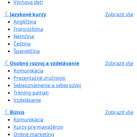
Výchova detí
Jazykové kurzy
Zobrazit vše
Angličtina
Francúzština
Nemčina
Čeština
Španielčina
Osobný rozvoj a vzdelávanie
Zobrazit vše
Komunikácia
Prezentačné zručnosti
Sebeoznámenie a seberozvoj
Tréning pamäti
Vzdelávanie
Biznis
Zobrazit vše
Komunikácia
Kurzy pre manažérov
Online marketing