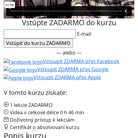
Vstúpte ZADARMO do kurzu
E-mail
— alebo —
Vstoupit ZDARMA přes Facebook
Vstoupit ZDARMA přes Google
Vstoupit ZDARMA přes Apple
V tomto kurzu získate:
1 lekcie ZADARMO
Videa v celkové délce 0 h 46 min
Doživotný prístup k lekciám
Certifikát o absolvovaní kurzu
Popis kurzu