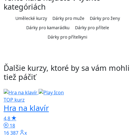
kategóriách
Umělecké kurzy
Dárky pro muže
Dárky pro ženy
Dárky pro kamarádku
Dárky pro přítele
Dárky pro přítelkyni
Ďalšie kurzy, ktoré by sa vám mohli
tiež páčiť
TOP kurz
Hra na klavír
4,8
5
18
16 387x