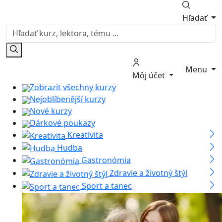
Hľadať
Menu
Môj účet
Zobrazit všechny kurzy
Nejoblíbenější kurzy
Nové kurzy
Dárkové poukazy
Kreativita
Hudba
Gastronómia
Zdravie a životný štýl
Sport a tanec