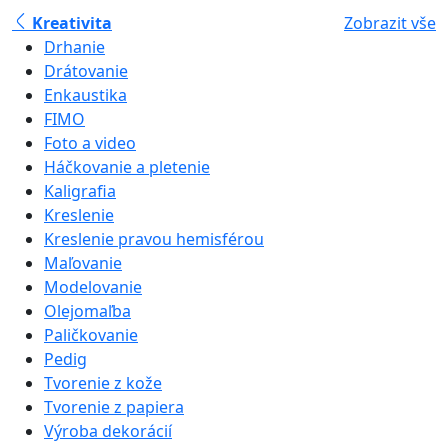
Kreativita
Zobrazit vše
Drhanie
Drátovanie
Enkaustika
FIMO
Foto a video
Háčkovanie a pletenie
Kaligrafia
Kreslenie
Kreslenie pravou hemisférou
Maľovanie
Modelovanie
Olejomaľba
Paličkovanie
Pedig
Tvorenie z kože
Tvorenie z papiera
Výroba dekorácií