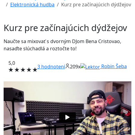
Elektronická hudba
Kurz pre začínajúcich dýdžejov
Kurz pre začínajúcich dýdžejov
Naučte sa mixovať s dvorným DJom Bena Cristovao,
nasaďte slúchadlá a roztočte to!
5,0
Robin Šeba
3
hodnotení
209x