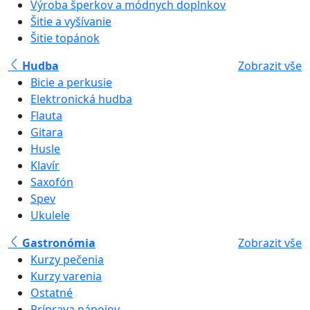
Výroba šperkov a módnych doplnkov
Šitie a vyšívanie
Šitie topánok
Hudba
Zobrazit vše
Bicie a perkusie
Elektronická hudba
Flauta
Gitara
Husle
Klavír
Saxofón
Spev
Ukulele
Gastronómia
Zobrazit vše
Kurzy pečenia
Kurzy varenia
Ostatné
Príprava nápojov