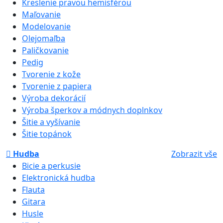
Kreslenie pravou hemisférou
Maľovanie
Modelovanie
Olejomaľba
Paličkovanie
Pedig
Tvorenie z kože
Tvorenie z papiera
Výroba dekorácií
Výroba šperkov a módnych doplnkov
Šitie a vyšívanie
Šitie topánok
Hudba
Zobrazit vše
Bicie a perkusie
Elektronická hudba
Flauta
Gitara
Husle