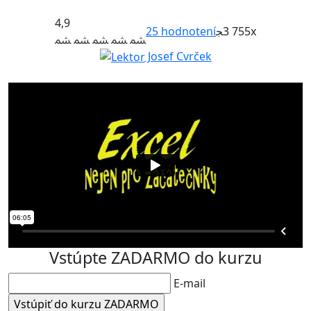
4,9
25
hodnotení
3 755x
Josef Cvrček
Vstúpte ZADARMO do kurzu
E-mail