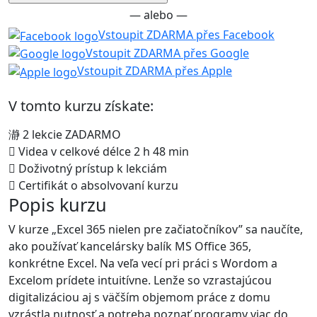
— alebo —
Vstoupit ZDARMA přes Facebook
Vstoupit ZDARMA přes Google
Vstoupit ZDARMA přes Apple
V tomto kurzu získate:
2 lekcie ZADARMO
Videa v celkové délce 2 h 48 min
Doživotný prístup k lekciám
Certifikát o absolvovaní kurzu
Popis kurzu
V kurze „Excel 365 nielen pre začiatočníkov” sa naučíte,
ako používať kancelársky balík MS Office 365,
konkrétne Excel. Na veľa vecí pri práci s Wordom a
Excelom prídete intuitívne. Lenže so vzrastajúcou
digitalizáciou aj s väčším objemom práce z domu
vzrástla nutnosť a potreba poznať programy viac do