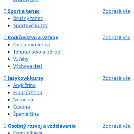
Sport a tanec
Zobrazit vše
Brušný tanec
Športové kurzy
Rodičovstvo a vzťahy
Zobrazit vše
Deti a mimienka
Tehotenstvo a pôrod
Vzťahy
Výchova detí
Jazykové kurzy
Zobrazit vše
Angličtina
Francúzština
Nemčina
Čeština
Španielčina
Osobný rozvoj a vzdelávanie
Zobrazit vše
Komunikácia