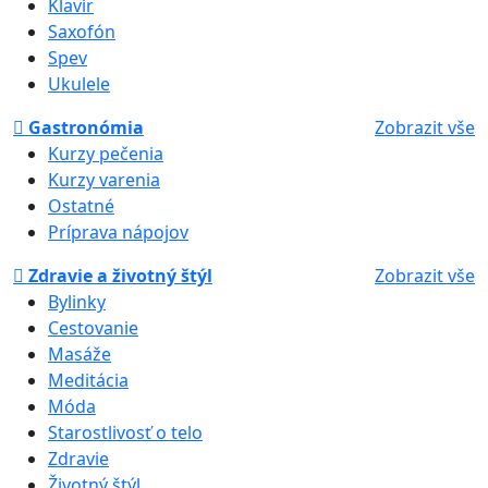
Klavír
Saxofón
Spev
Ukulele
Gastronómia
Zobrazit vše
Kurzy pečenia
Kurzy varenia
Ostatné
Príprava nápojov
Zdravie a životný štýl
Zobrazit vše
Bylinky
Cestovanie
Masáže
Meditácia
Móda
Starostlivosť o telo
Zdravie
Životný štýl