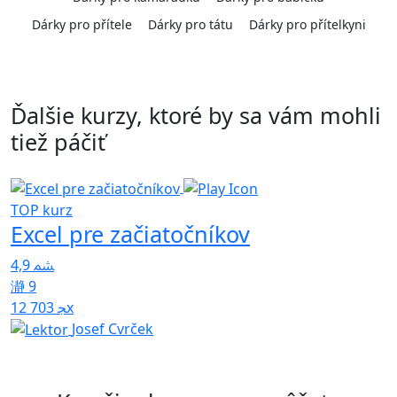
Dárky pro přítele
Dárky pro tátu
Dárky pro přítelkyni
Ďalšie kurzy, ktoré by sa vám mohli
tiež páčiť
TOP kurz
Excel pre začiatočníkov
4,9
4
9
12 703x
Josef Cvrček