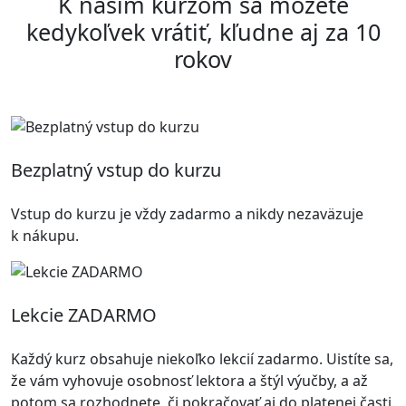
K našim kurzom sa môžete
kedykoľvek vrátiť, kľudne aj za 10
rokov
Bezplatný vstup do kurzu
Vstup do kurzu je vždy zadarmo a nikdy nezaväzuje
k nákupu.
Lekcie ZADARMO
Každý kurz obsahuje niekoľko lekcií zadarmo. Uistíte sa,
že vám vyhovuje osobnosť lektora a štýl výučby, a až
potom sa rozhodnete, či pokračovať aj do platenej časti.