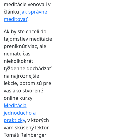
meditácie venovali v
článku
Jak správne
meditovať
.
Ak by ste chceli do
tajomstiev meditácie
preniknúť viac, ale
nemáte čas
niekoľkokrát
týždenne dochádzať
na najrôznejšie
lekcie, potom sú pre
vás ako stvorené
online kurzy
Meditácia
jednoducho a
prakticky
, v ktorých
vám skúsený lektor
Tomáš Reinberger