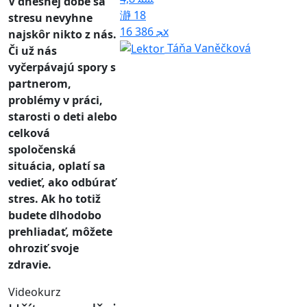
V dnešnej dobe sa
18
stresu nevyhne
16 386x
najskôr nikto z nás.
Táňa Vaněčková
Či už nás
vyčerpávajú spory s
partnerom,
problémy v práci,
starosti o deti alebo
celková
spoločenská
situácia, oplatí sa
vedieť, ako odbúrať
stres. Ak ho totiž
budete dlhodobo
prehliadať, môžete
ohroziť svoje
zdravie.
Videokurz