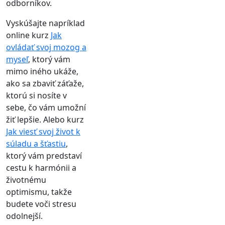
odborníkov.
Vyskúšajte napríklad
online kurz
Jak
ovládať svoj mozog a
myseľ
, ktorý vám
mimo iného ukáže,
ako sa zbaviť záťaže,
ktorú si nosíte v
sebe, čo vám umožní
žiť lepšie. Alebo kurz
Jak viesť svoj život k
súladu a šťastiu
,
ktorý vám predstaví
cestu k harmónii a
životnému
optimismu, takže
budete voči stresu
odolnejší.