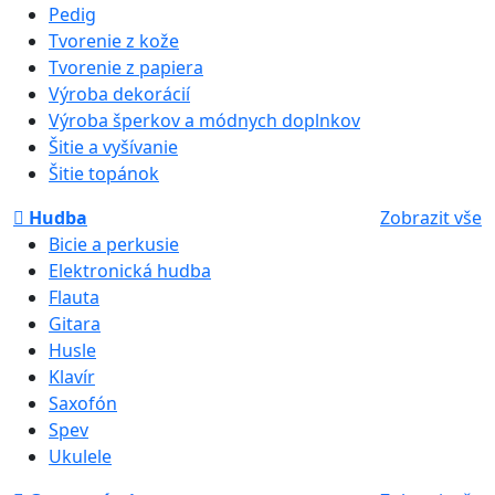
Pedig
Tvorenie z kože
Tvorenie z papiera
Výroba dekorácií
Výroba šperkov a módnych doplnkov
Šitie a vyšívanie
Šitie topánok
Hudba
Zobrazit vše
Bicie a perkusie
Elektronická hudba
Flauta
Gitara
Husle
Klavír
Saxofón
Spev
Ukulele