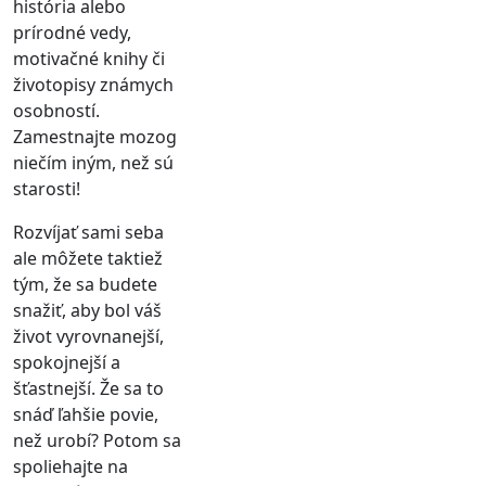
história alebo
prírodné vedy,
motivačné knihy či
životopisy známych
osobností.
Zamestnajte mozog
niečím iným, než sú
starosti!
Rozvíjať sami seba
ale môžete taktiež
tým, že sa budete
snažiť, aby bol váš
život vyrovnanejší,
spokojnejší a
šťastnejší. Že sa to
snáď ľahšie povie,
než urobí? Potom sa
spoliehajte na