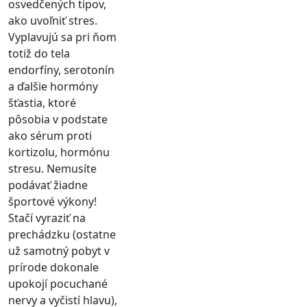
osvedčených tipov,
ako uvoľniť stres.
Vyplavujú sa pri ňom
totiž do tela
endorfíny, serotonín
a ďalšie hormóny
šťastia, ktoré
pôsobia v podstate
ako sérum proti
kortizolu, hormónu
stresu. Nemusíte
podávať žiadne
športové výkony!
Stačí vyraziť na
prechádzku (ostatne
už samotný pobyt v
prírode dokonale
upokojí pocuchané
nervy a vyčistí hlavu),