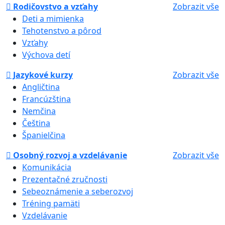
Rodičovstvo a vzťahy
Zobrazit vše
Deti a mimienka
Tehotenstvo a pôrod
Vzťahy
Výchova detí
Jazykové kurzy
Zobrazit vše
Angličtina
Francúzština
Nemčina
Čeština
Španielčina
Osobný rozvoj a vzdelávanie
Zobrazit vše
Komunikácia
Prezentačné zručnosti
Sebeoznámenie a seberozvoj
Tréning pamäti
Vzdelávanie