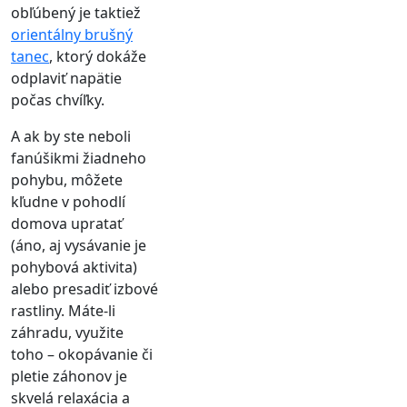
obľúbený je taktiež
orientálny brušný
tanec
, ktorý dokáže
odplaviť napätie
počas chvíľky.
A ak by ste neboli
fanúšikmi žiadneho
pohybu, môžete
kľudne v pohodlí
domova upratať
(áno, aj vysávanie je
pohybová aktivita)
alebo presadiť izbové
rastliny. Máte-li
záhradu, využite
toho – okopávanie či
pletie záhonov je
skvelá relaxácia a