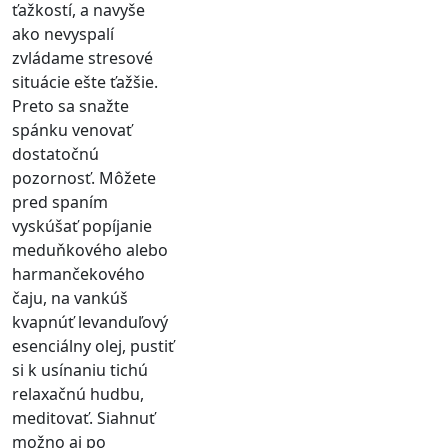
ťažkostí, a navyše
ako nevyspalí
zvládame stresové
situácie ešte ťažšie.
Preto sa snažte
spánku venovať
dostatočnú
pozornosť. Môžete
pred spaním
vyskúšať popíjanie
meduňkového alebo
harmančekového
čaju, na vankúš
kvapnúť levanduľový
esenciálny olej, pustiť
si k usínaniu tichú
relaxačnú hudbu,
meditovať. Siahnuť
možno aj po