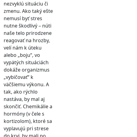
nezvyklú situáciu či
zmenu. Ako taký ešte
nemusí byť stres
nutne škodlivý – núti
naše telo prirodzene
reagovať na hrozby,
velí nám k úteku
alebo „boju“, vo
vypätých situáciách
dokáže organizmus
„vybičovať“ k
väčšiemu výkonu. A
tak, ako rýchlo
nastáva, by mal aj
skončiť. Chemikálie a
hormóny (v čele s
kortizolom), ktoré sa
vyplavujú pri strese
do krvi, by mali po