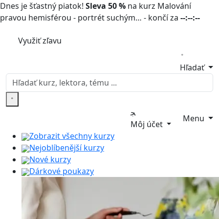
Dnes je šťastný piatok!
Sleva 50 %
na kurz Malování
pravou hemisférou - portrét suchým… - končí za
--:--:--
Využiť zľavu
Hľadať
Menu
Môj účet
Zobrazit všechny kurzy
Nejoblíbenější kurzy
Nové kurzy
Dárkové poukazy