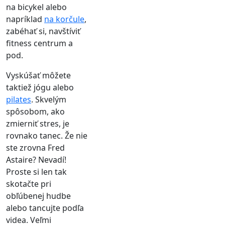
na bicykel alebo
napríklad
na korčule
,
zabéhať si, navštíviť
fitness centrum a
pod.
Vyskúšať môžete
taktiež jógu alebo
pilates
. Skvelým
spôsobom, ako
zmierniť stres, je
rovnako tanec. Že nie
ste zrovna Fred
Astaire? Nevadí!
Proste si len tak
skotačte pri
obľúbenej hudbe
alebo tancujte podľa
videa. Veľmi