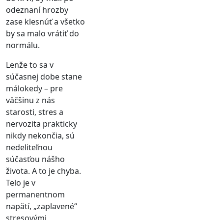
odeznaní hrozby
zase klesnúť a všetko
by sa malo vrátiť do
normálu.
Lenže to sa v
súčasnej dobe stane
málokedy – pre
väčšinu z nás
starosti, stres a
nervozita prakticky
nikdy nekončia, sú
nedeliteľnou
súčasťou nášho
života. A to je chyba.
Telo je v
permanentnom
napätí, „zaplavené“
stresovými