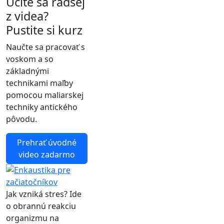
Učíte sa radšej
z videa?
Pustite si kurz
Naučte sa pracovať s
voskom a so
základnými
technikami maľby
pomocou maliarskej
techniky antického
pôvodu.
Prehrať úvodné
video zadarmo
Jak vzniká stres? Ide
o obrannú reakciu
organizmu na