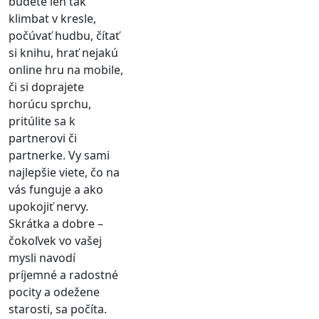
budete len tak
klimbat v kresle,
počúvať hudbu, čítať
si knihu, hrať nejakú
online hru na mobile,
či si doprajete
horúcu sprchu,
pritúlite sa k
partnerovi či
partnerke. Vy sami
najlepšie viete, čo na
vás funguje a ako
upokojiť nervy.
Skrátka a dobre –
čokoľvek vo vašej
mysli navodí
príjemné a radostné
pocity a odežene
starosti, sa počíta.