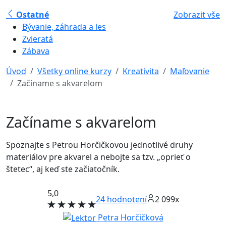
Ostatné
Zobrazit vše
Bývanie, záhrada a les
Zvieratá
Zábava
Úvod
Všetky online kurzy
Kreativita
Maľovanie
Začíname s akvarelom
Začíname s akvarelom
Spoznajte s Petrou Horčičkovou jednotlivé druhy
materiálov pre akvarel a nebojte sa tzv. „oprieť o
štetec“, aj keď ste začiatočník.
5,0
24
hodnotení
2 099x
Petra Horčičková