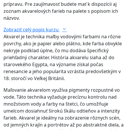
prípravu. Pre zaujímavosť budete mať k dispozícii aj
zoznam akvarelových farieb na palete s popisom ich
názvov.
Zobraziť celý popis kurzu
Akvarel je technika maľby vodovými farbami na rôzne
povrchy, ako je papier alebo plátno, kde farba obvykle
nekryje podklad úplne, čo mu dodáva špecifický
priehľadný charakter. História akvarelu siaha až do
starovekého Egypta, na význame získal počas
renesancie a jeho popularita vzrástla predovšetkým v
18. storočí vo Veľkej Británii.
Maľovanie akvarelom využíva pigmenty rozpustné vo
vode. Táto technika vyžaduje precíznu kontrolu nad
množstvom vody a farby na štetci, čo umožňuje
umelcom dosiahnuť širokú škálu odtieňov a intenzity
farieb. Akvarel je ideálny na zobrazenie rôznych scén,
od jemných krajín a portrétov až po abstraktné diela, a