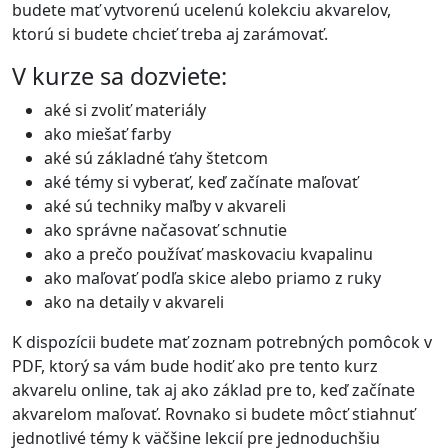
budete mať vytvorenú ucelenú kolekciu akvarelov,
ktorú si budete chcieť treba aj zarámovať.
V kurze sa dozviete:
aké si zvoliť materiály
ako miešať farby
aké sú základné ťahy štetcom
aké témy si vyberať, keď začínate maľovať
aké sú techniky maľby v akvareli
ako správne načasovať schnutie
ako a prečo používať maskovaciu kvapalinu
ako maľovať podľa skice alebo priamo z ruky
ako na detaily v akvareli
K dispozícii budete mať zoznam potrebných pomôcok v
PDF, ktorý sa vám bude hodiť ako pre tento kurz
akvarelu online, tak aj ako základ pre to, keď začínate
akvarelom maľovať. Rovnako si budete môcť stiahnuť
jednotlivé témy k väčšine lekcií pre jednoduchšiu