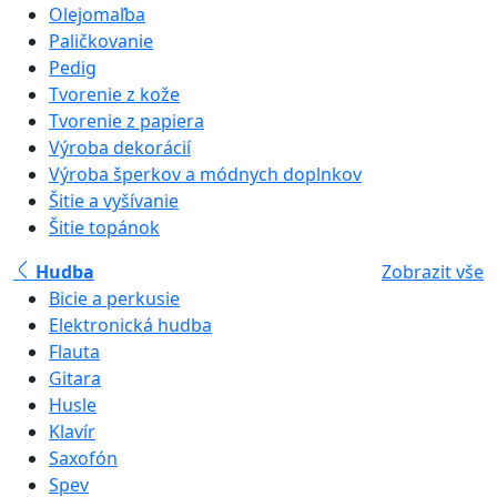
Olejomaľba
Paličkovanie
Pedig
Tvorenie z kože
Tvorenie z papiera
Výroba dekorácií
Výroba šperkov a módnych doplnkov
Šitie a vyšívanie
Šitie topánok
Hudba
Zobrazit vše
Bicie a perkusie
Elektronická hudba
Flauta
Gitara
Husle
Klavír
Saxofón
Spev