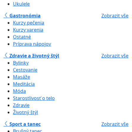
Ukulele
Gastronómia
Zobrazit vše
Kurzy pečenia
Kurzy varenia
Ostatné
Príprava nápojov
Zdravie a životný štýl
Zobrazit vše
Bylinky
Cestovanie
Masáže
Meditácia
Móda
Starostlivosť o telo
Zdravie
Životný štýl
Sport a tanec
Zobrazit vše
Brušný tanec