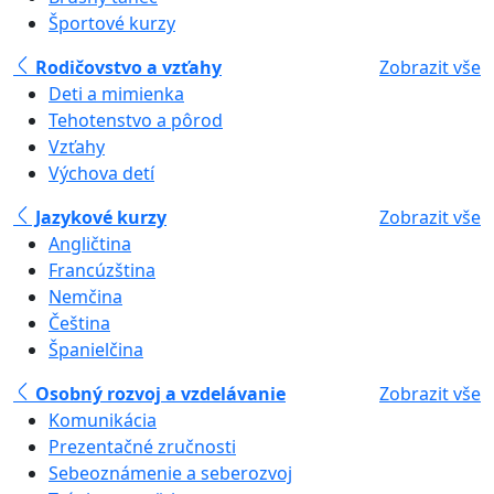
Športové kurzy
Rodičovstvo a vzťahy
Zobrazit vše
Deti a mimienka
Tehotenstvo a pôrod
Vzťahy
Výchova detí
Jazykové kurzy
Zobrazit vše
Angličtina
Francúzština
Nemčina
Čeština
Španielčina
Osobný rozvoj a vzdelávanie
Zobrazit vše
Komunikácia
Prezentačné zručnosti
Sebeoznámenie a seberozvoj