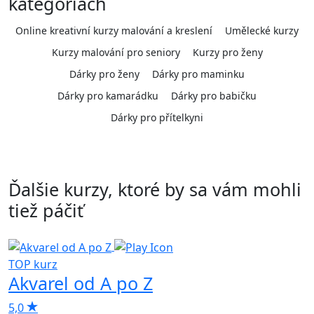
kategóriách
Online kreativní kurzy malování a kreslení
Umělecké kurzy
Kurzy malování pro seniory
Kurzy pro ženy
Dárky pro ženy
Dárky pro maminku
Dárky pro kamarádku
Dárky pro babičku
Dárky pro přítelkyni
Ďalšie kurzy, ktoré by sa vám mohli
tiež páčiť
TOP kurz
T
Akvarel od A po Z
H
5,0
4