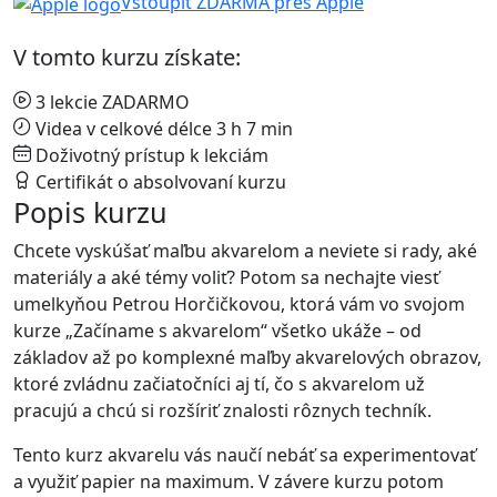
Vstoupit ZDARMA přes Apple
V tomto kurzu získate:
3 lekcie ZADARMO
Videa v celkové délce 3 h 7 min
Doživotný prístup k lekciám
Certifikát o absolvovaní kurzu
Popis kurzu
Chcete vyskúšať maľbu akvarelom a neviete si rady, aké
materiály a aké témy voliť? Potom sa nechajte viesť
umelkyňou Petrou Horčičkovou, ktorá vám vo svojom
kurze „Začíname s akvarelom“ všetko ukáže – od
základov až po komplexné maľby akvarelových obrazov,
ktoré zvládnu začiatočníci aj tí, čo s akvarelom už
pracujú a chcú si rozšíriť znalosti rôznych techník.
Tento kurz akvarelu vás naučí nebáť sa experimentovať
a využiť papier na maximum. V závere kurzu potom