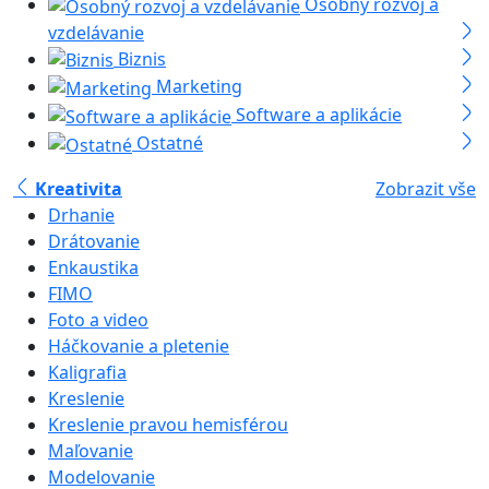
Osobný rozvoj a
vzdelávanie
Biznis
Marketing
Software a aplikácie
Ostatné
Kreativita
Zobrazit vše
Drhanie
Drátovanie
Enkaustika
FIMO
Foto a video
Háčkovanie a pletenie
Kaligrafia
Kreslenie
Kreslenie pravou hemisférou
Maľovanie
Modelovanie