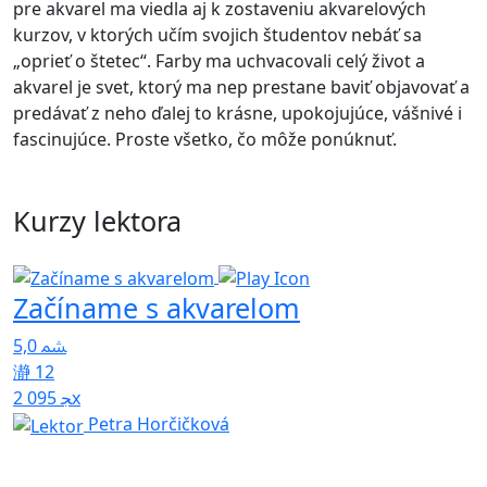
pre akvarel ma viedla aj k zostaveniu akvarelových
kurzov, v ktorých učím svojich študentov nebáť sa
„oprieť o štetec“. Farby ma uchvacovali celý život a
akvarel je svet, ktorý ma nep prestane baviť objavovať a
predávať z neho ďalej to krásne, upokojujúce, vášnivé i
fascinujúce. Proste všetko, čo môže ponúknuť.
Kurzy lektora
Začíname s akvarelom
5,0
12
2 095x
Petra Horčičková