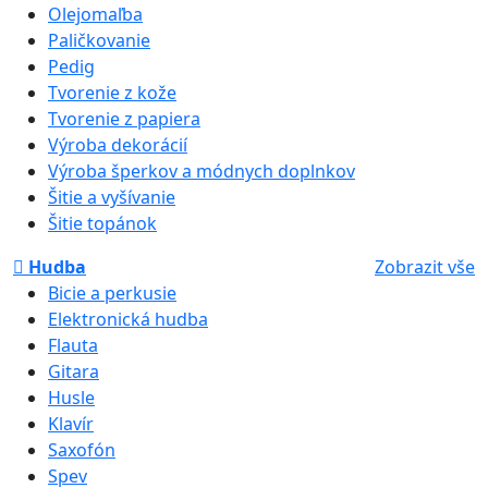
Olejomaľba
Paličkovanie
Pedig
Tvorenie z kože
Tvorenie z papiera
Výroba dekorácií
Výroba šperkov a módnych doplnkov
Šitie a vyšívanie
Šitie topánok
Hudba
Zobrazit vše
Bicie a perkusie
Elektronická hudba
Flauta
Gitara
Husle
Klavír
Saxofón
Spev