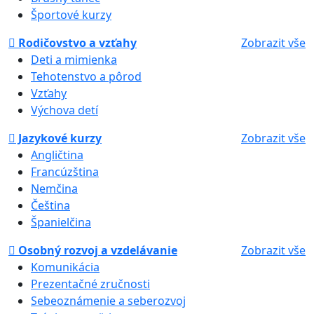
Športové kurzy
Rodičovstvo a vzťahy
Zobrazit vše
Deti a mimienka
Tehotenstvo a pôrod
Vzťahy
Výchova detí
Jazykové kurzy
Zobrazit vše
Angličtina
Francúzština
Nemčina
Čeština
Španielčina
Osobný rozvoj a vzdelávanie
Zobrazit vše
Komunikácia
Prezentačné zručnosti
Sebeoznámenie a seberozvoj