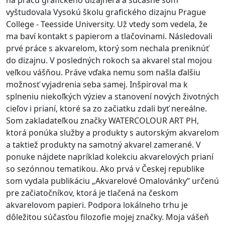
na prácu grafického dizajnéra a súčasne som
vyštudovala Vysokú školu grafického dizajnu Prague
College - Teesside University. Už vtedy som vedela, že
ma baví kontakt s papierom a tlačovinami. Následovali
prvé práce s akvarelom, ktorý som nechala preniknúť
do dizajnu. V posledných rokoch sa akvarel stal mojou
veľkou vášňou. Práve vďaka nemu som našla ďalšiu
možnosť vyjadrenia seba samej. Inšpiroval ma k
splneniu niekoľkých výziev a stanovení nových životných
cieľov i prianí, ktoré sa zo začiatku zdali byť nereálne.
Som zakladateľkou značky WATERCOLOUR ART PH,
ktorá ponúka služby a produkty s autorským akvarelom
a taktiež produkty na samotný akvarel zamerané. V
ponuke nájdete napríklad kolekciu akvarelových prianí
so sezónnou tematikou. Ako prvá v Českej republike
som vydala publikáciu „Akvarelové Omalovánky“ určenú
pre začiatočníkov, ktorá je tlačená na českom
akvarelovom papieri. Podpora lokálneho trhu je
dôležitou súčasťou filozofie mojej značky. Moja vášeň