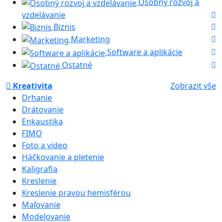
Osobný rozvoj a
vzdelávanie
Biznis
Marketing
Software a aplikácie
Ostatné
Kreativita
Zobrazit vše
Drhanie
Drátovanie
Enkaustika
FIMO
Foto a video
Háčkovanie a pletenie
Kaligrafia
Kreslenie
Kreslenie pravou hemisférou
Maľovanie
Modelovanie