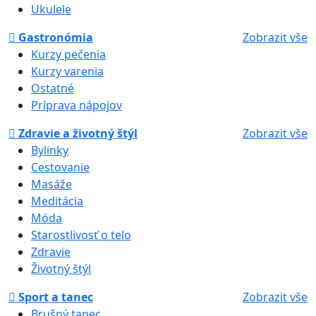
Ukulele
Gastronómia
Zobrazit vše
Kurzy pečenia
Kurzy varenia
Ostatné
Príprava nápojov
Zdravie a životný štýl
Zobrazit vše
Bylinky
Cestovanie
Masáže
Meditácia
Móda
Starostlivosť o telo
Zdravie
Životný štýl
Sport a tanec
Zobrazit vše
Brušný tanec