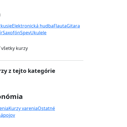
a
rkusie
Elektronická hudba
Flauta
Gitara
ír
Saxofón
Spev
Ukulele
 všetky kurzy
zy z tejto kategórie
onómia
enia
Kurzy varenia
Ostatné
nápojov