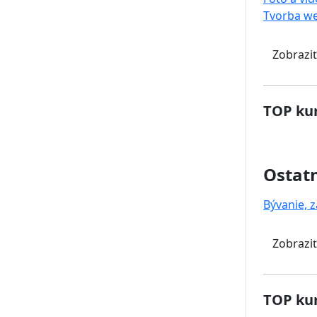
Tvorba w
Zobraziť
TOP kur
Ostat
Bývanie, z
Zobraziť
TOP kur