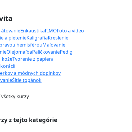
vita
rátovanie
Enkaustika
FIMO
Foto a video
e a pletenie
Kaligrafia
Kreslenie
 pravou hemisférou
Maľovanie
nie
Olejomaľba
Paličkovanie
Pedig
z kože
Tvorenie z papiera
korácií
perkov a módnych doplnkov
ívanie
Šitie topánok
 všetky kurzy
zy z tejto kategórie