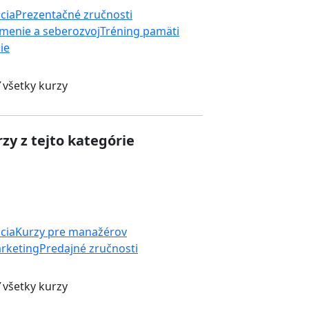
cia
Prezentačné zručnosti
menie a seberozvoj
Tréning pamäti
ie
 všetky kurzy
zy z tejto kategórie
cia
Kurzy pre manažérov
rketing
Predajné zručnosti
 všetky kurzy