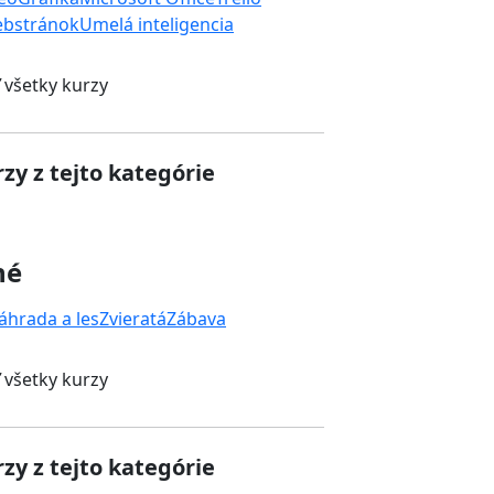
ebstránok
Umelá inteligencia
 všetky kurzy
zy z tejto kategórie
né
áhrada a les
Zvieratá
Zábava
 všetky kurzy
zy z tejto kategórie