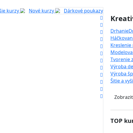
šie kurzy
Nové kurzy
Dárkové poukazy
Kreati
Drhanie
D
Háčkovani
Kreslenie
Modelova
Tvorenie 
Výroba de
Výroba š
Šitie a vyš
Zobraziť
TOP kur