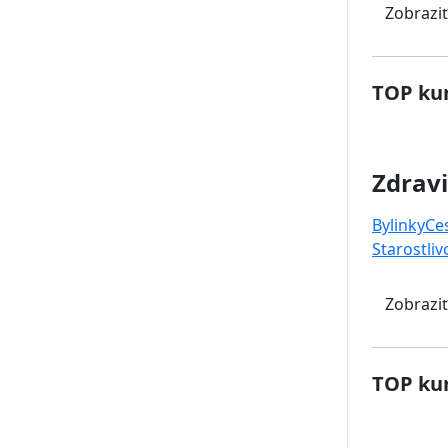
Zobraziť
TOP kur
Zdravi
Bylinky
Ce
Starostliv
Zobraziť
TOP kur