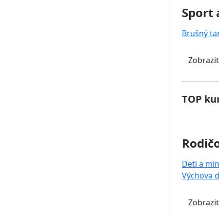
Sport 
Brušný ta
Zobraziť
TOP kur
Rodičo
Deti a mi
Výchova d
Zobraziť