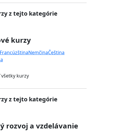
zy z tejto kategórie
ové kurzy
Francúzština
Nemčina
Čeština
na
 všetky kurzy
zy z tejto kategórie
 rozvoj a vzdelávanie