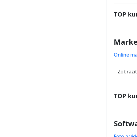
TOP kur
Marke
Online ma
Zobraziť
TOP kur
Softwa
Foto a vi