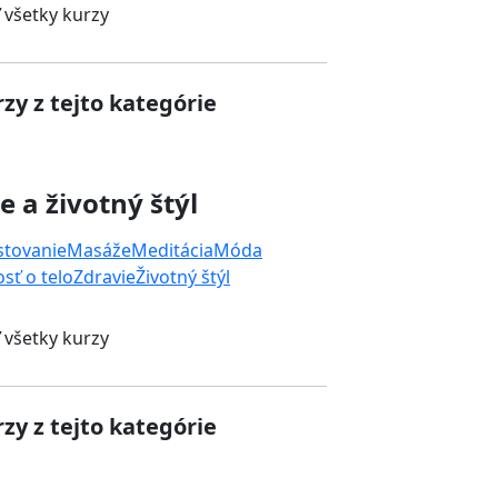
 všetky kurzy
zy z tejto kategórie
e a životný štýl
stovanie
Masáže
Meditácia
Móda
osť o telo
Zdravie
Životný štýl
 všetky kurzy
zy z tejto kategórie