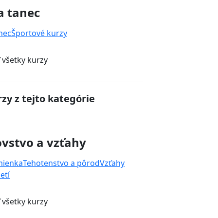
a tanec
nec
Športové kurzy
 všetky kurzy
zy z tejto kategórie
vstvo a vzťahy
mienka
Tehotenstvo a pôrod
Vzťahy
etí
 všetky kurzy