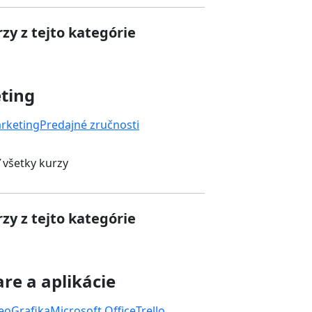
zy z tejto kategórie
ting
rketing
Predajné zručnosti
 všetky kurzy
zy z tejto kategórie
re a aplikácie
deo
Grafika
Microsoft Office
Trello