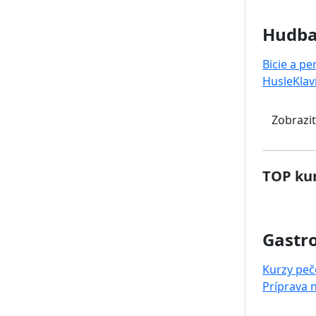
Hudb
Bicie a pe
Husle
Klav
Zobraziť
TOP kur
Gastr
Kurzy peč
Príprava 