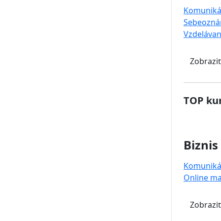
Komuniká
Sebeozná
Vzdelávan
Zobraziť
TOP kur
Biznis
Komuniká
Online ma
Zobraziť