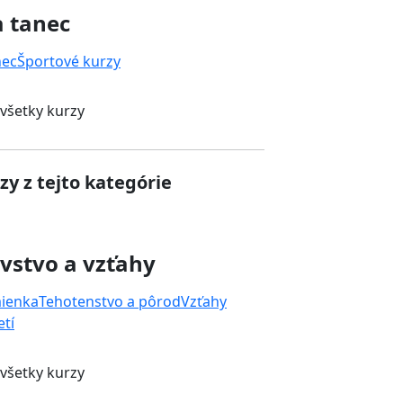
a tanec
nec
Športové kurzy
 všetky kurzy
zy z tejto kategórie
vstvo a vzťahy
mienka
Tehotenstvo a pôrod
Vzťahy
tí
 všetky kurzy