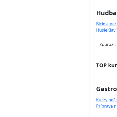
Hudba
Bicie a pe
Husle
Klaví
Zobraziť
TOP kur
Gastr
Kurzy peč
Príprava 