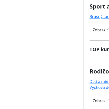
Sport 
Brušný ta
Zobraziť
TOP kur
Rodičo
Deti a mi
Výchova de
Zobraziť