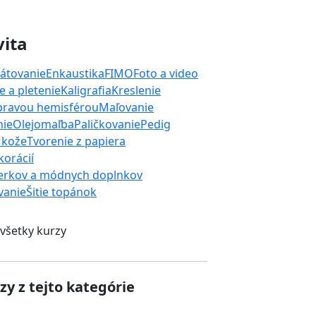
vita
átovanie
Enkaustika
FIMO
Foto a video
 a pletenie
Kaligrafia
Kreslenie
 pravou hemisférou
Maľovanie
nie
Olejomaľba
Paličkovanie
Pedig
 kože
Tvorenie z papiera
orácií
erkov a módnych doplnkov
ívanie
Šitie topánok
 všetky kurzy
zy z tejto kategórie