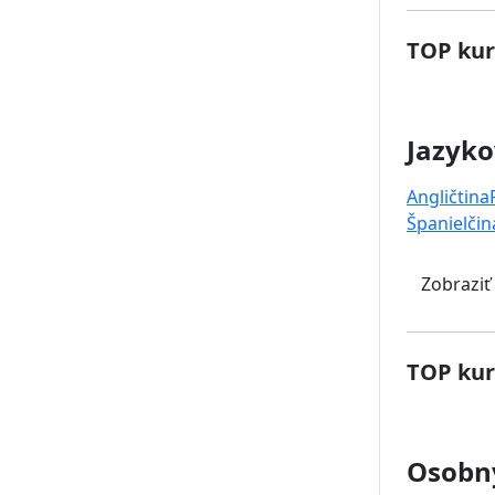
TOP kur
Jazyko
Angličtina
Španielčin
Zobraziť
TOP kur
Osobný