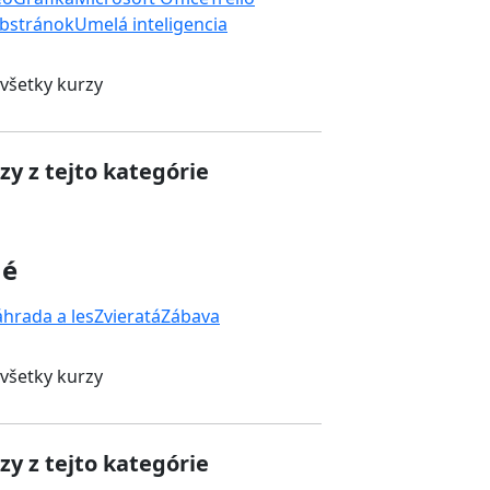
bstránok
Umelá inteligencia
 všetky kurzy
zy z tejto kategórie
né
áhrada a les
Zvieratá
Zábava
 všetky kurzy
zy z tejto kategórie