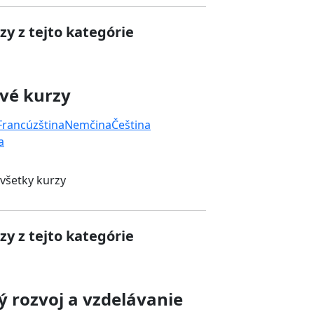
zy z tejto kategórie
vé kurzy
Francúzština
Nemčina
Čeština
a
 všetky kurzy
zy z tejto kategórie
 rozvoj a vzdelávanie