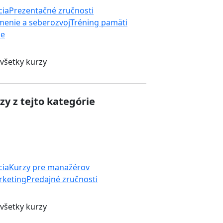
cia
Prezentačné zručnosti
enie a seberozvoj
Tréning pamäti
ie
 všetky kurzy
zy z tejto kategórie
cia
Kurzy pre manažérov
rketing
Predajné zručnosti
 všetky kurzy