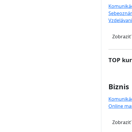
Komuniká
Sebeoznám
Vzdelávan
Zobraziť
TOP kur
Biznis
Komuniká
Online ma
Zobraziť