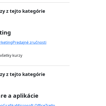
zy z tejto kategórie
ting
rketing
Predajné zručnosti
 všetky kurzy
zy z tejto kategórie
re a aplikácie
eo
Grafika
Microsoft Office
Trello