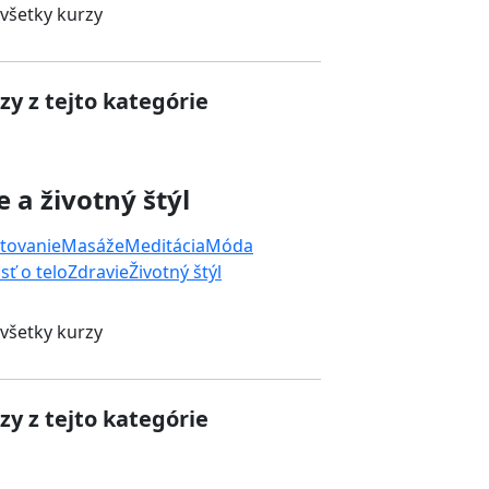
 všetky kurzy
zy z tejto kategórie
e a životný štýl
tovanie
Masáže
Meditácia
Móda
sť o telo
Zdravie
Životný štýl
 všetky kurzy
zy z tejto kategórie