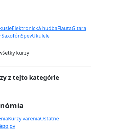
rkusie
Elektronická hudba
Flauta
Gitara
r
Saxofón
Spev
Ukulele
 všetky kurzy
zy z tejto kategórie
onómia
enia
Kurzy varenia
Ostatné
nápojov