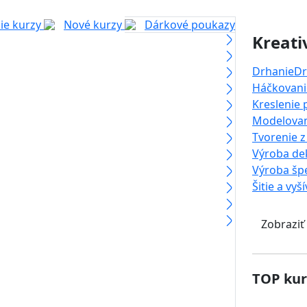
ie kurzy
Nové kurzy
Dárkové poukazy
Kreati
Drhanie
Dr
Háčkovanie
Kreslenie
Modelova
Tvorenie z
Výroba dek
Výroba šp
Šitie a vyš
Zobraziť
TOP kur