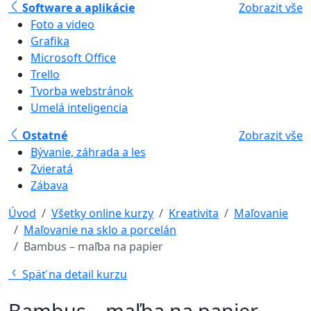
Software a aplikácie
Zobrazit vše
Foto a video
Grafika
Microsoft Office
Trello
Tvorba webstránok
Umelá inteligencia
Ostatné
Zobrazit vše
Bývanie, záhrada a les
Zvieratá
Zábava
Úvod
Všetky online kurzy
Kreativita
Maľovanie
Maľovanie na sklo a porcelán
Bambus – maľba na papier
Späť na detail kurzu
Bambus – maľba na papier