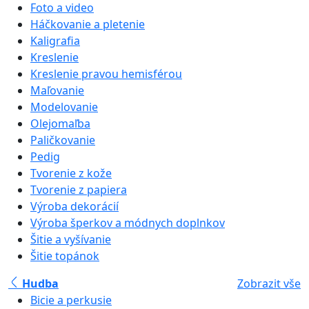
Foto a video
Háčkovanie a pletenie
Kaligrafia
Kreslenie
Kreslenie pravou hemisférou
Maľovanie
Modelovanie
Olejomaľba
Paličkovanie
Pedig
Tvorenie z kože
Tvorenie z papiera
Výroba dekorácií
Výroba šperkov a módnych doplnkov
Šitie a vyšívanie
Šitie topánok
Hudba
Zobrazit vše
Bicie a perkusie