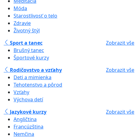
Meditácia
Móda
Starostlivosť o telo
Zdravie
Životný štýl
Sport a tanec
Zobrazit vše
Brušný tanec
Športové kurzy
Rodičovstvo a vzťahy
Zobrazit vše
Deti a mimienka
Tehotenstvo a pôrod
Vzťahy
Výchova detí
Jazykové kurzy
Zobrazit vše
Angličtina
Francúzština
Nemčina