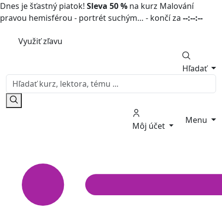
Dnes je šťastný piatok!
Sleva 50 %
na kurz Malování
pravou hemisférou - portrét suchým… - končí za
--:--:--
Využiť zľavu
Hľadať
Menu
Môj účet