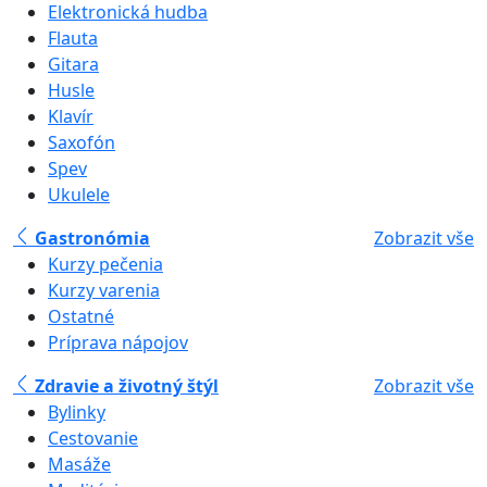
Elektronická hudba
Flauta
Gitara
Husle
Klavír
Saxofón
Spev
Ukulele
Gastronómia
Zobrazit vše
Kurzy pečenia
Kurzy varenia
Ostatné
Príprava nápojov
Zdravie a životný štýl
Zobrazit vše
Bylinky
Cestovanie
Masáže