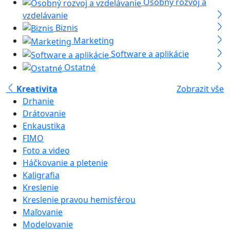
Osobný rozvoj a
vzdelávanie
Biznis
Marketing
Software a aplikácie
Ostatné
Kreativita
Zobrazit vše
Drhanie
Drátovanie
Enkaustika
FIMO
Foto a video
Háčkovanie a pletenie
Kaligrafia
Kreslenie
Kreslenie pravou hemisférou
Maľovanie
Modelovanie