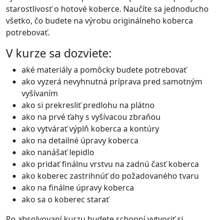
starostlivosť o hotové koberce. Naučíte sa jednoducho
všetko, čo budete na výrobu originálneho koberca
potrebovať.
V kurze sa dozviete:
aké materiály a pomôcky budete potrebovať
ako vyzerá nevyhnutná príprava pred samotným
vyšívaním
ako si prekresliť predlohu na plátno
ako na prvé ťahy s vyšívacou zbraňou
ako vytvárať výplň koberca a kontúry
ako na detailné úpravy koberca
ako nanášať lepidlo
ako pridať finálnu vrstvu na zadnú časť koberca
ako koberec zastrihnúť do požadovaného tvaru
ako na finálne úpravy koberca
ako sa o koberec starať
Po absolvovaní kurzu budete schopní vytvoriť si