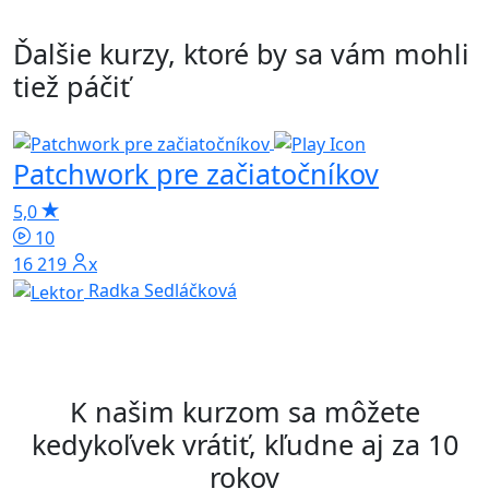
Ďalšie kurzy, ktoré by sa vám mohli
tiež páčiť
Patchwork pre začiatočníkov
Š
5,0
10
4
16 219x
Radka Sedláčková
K našim kurzom sa môžete
kedykoľvek vrátiť, kľudne aj za 10
rokov