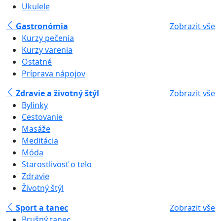
Ukulele
Gastronómia
Zobrazit vše
Kurzy pečenia
Kurzy varenia
Ostatné
Príprava nápojov
Zdravie a životný štýl
Zobrazit vše
Bylinky
Cestovanie
Masáže
Meditácia
Móda
Starostlivosť o telo
Zdravie
Životný štýl
Sport a tanec
Zobrazit vše
Brušný tanec