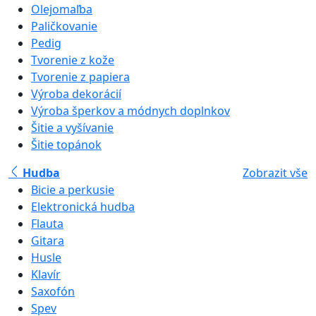
Olejomaľba
Paličkovanie
Pedig
Tvorenie z kože
Tvorenie z papiera
Výroba dekorácií
Výroba šperkov a módnych doplnkov
Šitie a vyšívanie
Šitie topánok
Hudba
Zobrazit vše
Bicie a perkusie
Elektronická hudba
Flauta
Gitara
Husle
Klavír
Saxofón
Spev