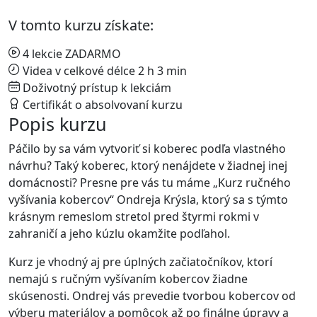
V tomto kurzu získate:
4 lekcie ZADARMO
Videa v celkové délce 2 h 3 min
Doživotný prístup k lekciám
Certifikát o absolvovaní kurzu
Popis kurzu
Páčilo by sa vám vytvoriť si koberec podľa vlastného
návrhu? Taký koberec, ktorý nenájdete v žiadnej inej
domácnosti? Presne pre vás tu máme „Kurz ručného
vyšívania kobercov“ Ondreja Krýsla, ktorý sa s týmto
krásnym remeslom stretol pred štyrmi rokmi v
zahraničí a jeho kúzlu okamžite podľahol.
Kurz je vhodný aj pre úplných začiatočníkov, ktorí
nemajú s ručným vyšívaním kobercov žiadne
skúsenosti. Ondrej vás prevedie tvorbou kobercov od
výberu materiálov a pomôcok až po finálne úpravy a