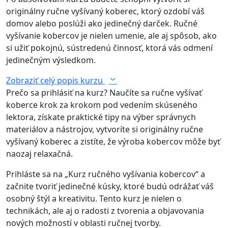
originálny ručne vyšívaný koberec, ktorý ozdobí váš
domov alebo poslúži ako jedinečný darček. Ručné
vyšívanie kobercov je nielen umenie, ale aj spôsob, ako
si užiť pokojnú, sústredenú činnosť, ktorá vás odmení
jedinečným výsledkom.
Zobraziť celý popis kurzu
Prečo sa prihlásiť na kurz? Naučíte sa ručne vyšívať
koberce krok za krokom pod vedením skúseného
lektora, získate praktické tipy na výber správnych
materiálov a nástrojov, vytvoríte si originálny ručne
vyšívaný koberec a zistíte, že výroba kobercov môže byť
naozaj relaxačná.
Prihláste sa na „Kurz ručného vyšívania kobercov“ a
začnite tvoriť jedinečné kúsky, ktoré budú odrážať váš
osobný štýl a kreativitu. Tento kurz je nielen o
technikách, ale aj o radosti z tvorenia a objavovania
nových možností v oblasti ručnej tvorby.