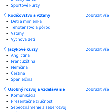
Športové kurzy
Rodičovstvo a vzťahy
Zobrazit vše
Deti a mimienka
Tehotenstvo a pôrod
Vzťahy
Výchova detí
Jazykové kurzy
Zobrazit vše
Angličtina
Francúzština
Nemčina
Čeština
Španielčina
Osobný rozvoj a vzdelávanie
Zobrazit vše
Komunikácia
Prezentačné zručnosti
Sebeoznámenie a seberozvoj