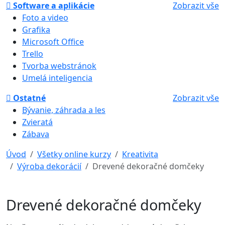
Software a aplikácie
Zobrazit vše
Foto a video
Grafika
Microsoft Office
Trello
Tvorba webstránok
Umelá inteligencia
Ostatné
Zobrazit vše
Bývanie, záhrada a les
Zvieratá
Zábava
Úvod
Všetky online kurzy
Kreativita
Výroba dekorácií
Drevené dekoračné domčeky
Drevené dekoračné domčeky