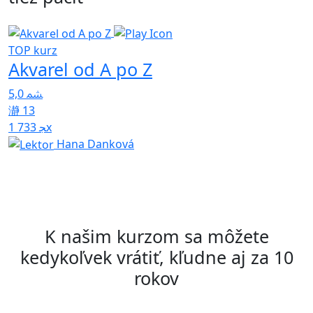
TOP kurz
T
Akvarel od A po Z
H
5,0
4
13
1 733x
Hana Danková
K našim kurzom sa môžete
kedykoľvek vrátiť, kľudne aj za 10
rokov