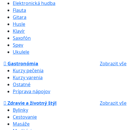
Elektronická hudba
Flauta
Gitara
Husle
Klavír
Saxofón
Spev
Ukulele
Gastronómia
Zobrazit vše
Kurzy pečenia
Kurzy varenia
Ostatné
Príprava nápojov
Zdravie a životný štýl
Zobrazit vše
Bylinky
Cestovanie
Masáže