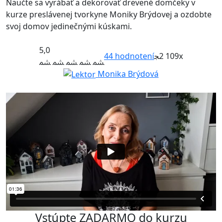
Naučte sa vyrábať a dekorovať drevené domčeky v
kurze preslávenej tvorkyne Moniky Brýdovej a ozdobte
svoj domov jedinečnými kúskami.
5,0
44
hodnotení
2 109x
Monika Brýdová
Vstúpte ZADARMO do kurzu