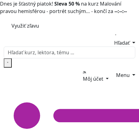
Dnes je šťastný piatok!
Sleva 50 %
na kurz Malování
pravou hemisférou - portrét suchým… - končí za
--:--:--
Využiť zľavu
Hľadať
Menu
Môj účet