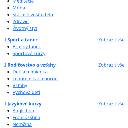
Meditácia
Móda
Starostlivosť o telo
Zdravie
Životný štýl
Sport a tanec
Zobrazit vše
Brušný tanec
Športové kurzy
Rodičovstvo a vzťahy
Zobrazit vše
Deti a mimienka
Tehotenstvo a pôrod
Vzťahy
Výchova detí
Jazykové kurzy
Zobrazit vše
Angličtina
Francúzština
Nemčina