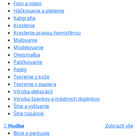
Foto a video
Háčkovanie a pletenie
Kaligrafia
Kreslenie
Kreslenie pravou hemisférou
Maľovanie
Modelovanie
Olejomaľba
Paličkovanie
Pedig
Tvorenie z kože
Tvorenie z papiera
Výroba dekorácií
Výroba šperkov a módnych doplnkov
Šitie a vyšívanie
Šitie topánok
Hudba
Zobrazit vše
Bicie a perkusie