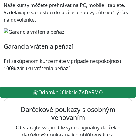
Naše kurzy môžete prehrávať na PC, mobile i tablete.
Vzdelávajte sa cestou do práce alebo využite voľný čas
na dovolenke.
Garancia vrátenia peňazí
Pri zakúpenom kurze máte v prípade nespokojnosti
100% záruku vrátenia peňazí.
Odomknúť lekcie ZADARMO
Darčekové poukazy s osobným
venovaním
Obstarajte svojim blízkym originálny darček –
darčekový poukaz na ich obľúbený kurz.