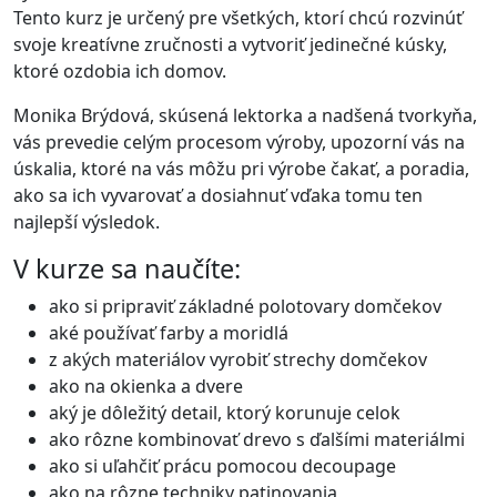
Tento kurz je určený pre všetkých, ktorí chcú rozvinúť
svoje kreatívne zručnosti a vytvoriť jedinečné kúsky,
ktoré ozdobia ich domov.
Monika Brýdová, skúsená lektorka a nadšená tvorkyňa,
vás prevedie celým procesom výroby, upozorní vás na
úskalia, ktoré na vás môžu pri výrobe čakať, a poradia,
ako sa ich vyvarovať a dosiahnuť vďaka tomu ten
najlepší výsledok.
V kurze sa naučíte:
ako si pripraviť základné polotovary domčekov
aké používať farby a moridlá
z akých materiálov vyrobiť strechy domčekov
ako na okienka a dvere
aký je dôležitý detail, ktorý korunuje celok
ako rôzne kombinovať drevo s ďalšími materiálmi
ako si uľahčiť prácu pomocou decoupage
ako na rôzne techniky patinovania