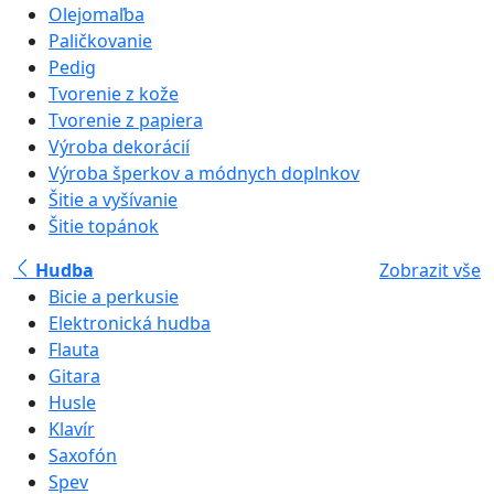
Olejomaľba
Paličkovanie
Pedig
Tvorenie z kože
Tvorenie z papiera
Výroba dekorácií
Výroba šperkov a módnych doplnkov
Šitie a vyšívanie
Šitie topánok
Hudba
Zobrazit vše
Bicie a perkusie
Elektronická hudba
Flauta
Gitara
Husle
Klavír
Saxofón
Spev