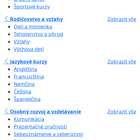
Športové kurzy
Rodičovstvo a vzťahy
Zobrazit vše
Deti a mimienka
Tehotenstvo a pôrod
Vzťahy
Výchova detí
Jazykové kurzy
Zobrazit vše
Angličtina
Francúzština
Nemčina
Čeština
Španielčina
Osobný rozvoj a vzdelávanie
Zobrazit vše
Komunikácia
Prezentačné zručnosti
Sebeoznámenie a seberozvoj