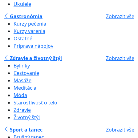
Ukulele
Gastronómia
Zobrazit vše
Kurzy pečenia
Kurzy varenia
Ostatné
Príprava nápojov
Zdravie a životný štýl
Zobrazit vše
Bylinky
Cestovanie
Masáže
Meditácia
Móda
Starostlivosť o telo
Zdravie
Životný štýl
Sport a tanec
Zobrazit vše
Brušný tanec