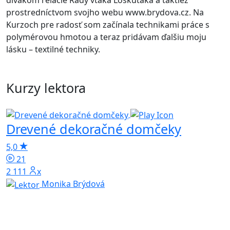
divákom relácie Rady vtáka Loskutáka a taktiež
prostredníctvom svojho webu www.brydova.cz. Na
Kurzoch pre radosť som začínala technikami práce s
polymérovou hmotou a teraz pridávam ďalšiu moju
lásku – textilné techniky.
Kurzy lektora
Drevené dekoračné domčeky
5,0
21
2 111x
Monika Brýdová
5