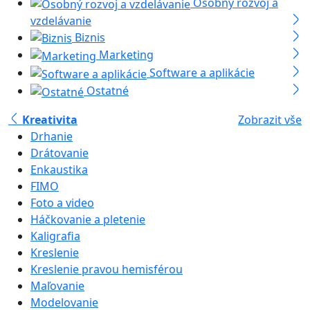
Osobný rozvoj a
vzdelávanie
Biznis
Marketing
Software a aplikácie
Ostatné
Kreativita
Zobrazit vše
Drhanie
Drátovanie
Enkaustika
FIMO
Foto a video
Háčkovanie a pletenie
Kaligrafia
Kreslenie
Kreslenie pravou hemisférou
Maľovanie
Modelovanie