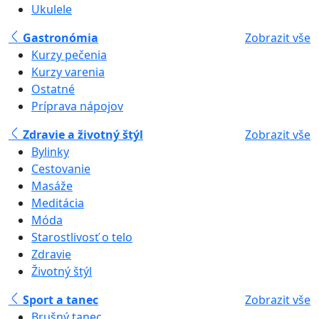
Ukulele
Gastronómia
Zobrazit vše
Kurzy pečenia
Kurzy varenia
Ostatné
Príprava nápojov
Zdravie a životný štýl
Zobrazit vše
Bylinky
Cestovanie
Masáže
Meditácia
Móda
Starostlivosť o telo
Zdravie
Životný štýl
Sport a tanec
Zobrazit vše
Brušný tanec