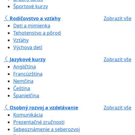
Športové kurzy
Rodičovstvo a vzťahy
Zobrazit vše
Deti a mimienka
Tehotenstvo a pôrod
Vzťahy
Výchova detí
Jazykové kurzy
Zobrazit vše
Angličtina
Francúzština
Nemčina
Čeština
Španielčina
Osobný rozvoj a vzdelávanie
Zobrazit vše
Komunikácia
Prezentačné zručnosti
Sebeoznámenie a seberozvoj