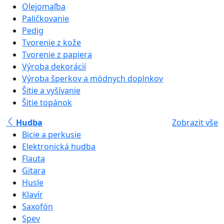
Olejomaľba
Paličkovanie
Pedig
Tvorenie z kože
Tvorenie z papiera
Výroba dekorácií
Výroba šperkov a módnych doplnkov
Šitie a vyšívanie
Šitie topánok
Hudba
Zobrazit vše
Bicie a perkusie
Elektronická hudba
Flauta
Gitara
Husle
Klavír
Saxofón
Spev