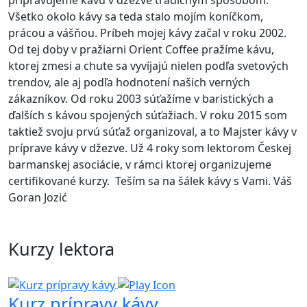
pripravujeme kávu v džezve tradičným spôsobom.
Všetko okolo kávy sa teda stalo mojím koníčkom,
prácou a vášňou. Príbeh mojej kávy začal v roku 2002.
Od tej doby v pražiarni Orient Coffee pražíme kávu,
ktorej zmesi a chute sa vyvíjajú nielen podľa svetových
trendov, ale aj podľa hodnotení našich verných
zákazníkov. Od roku 2003 súťažíme v baristických a
ďalších s kávou spojených súťažiach. V roku 2015 som
taktiež svoju prvú súťaž organizoval, a to Majster kávy v
príprave kávy v džezve. Už 4 roky som lektorom Českej
barmanskej asociácie, v rámci ktorej organizujeme
certifikované kurzy. Teším sa na šálek kávy s Vami. Váš
Goran Jozić
Kurzy lektora
Kurz prípravy kávy