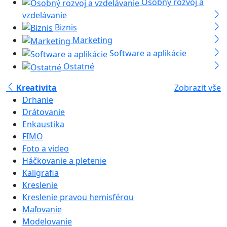
Osobný rozvoj a
vzdelávanie
Biznis
Marketing
Software a aplikácie
Ostatné
Kreativita
Zobrazit vše
Drhanie
Drátovanie
Enkaustika
FIMO
Foto a video
Háčkovanie a pletenie
Kaligrafia
Kreslenie
Kreslenie pravou hemisférou
Maľovanie
Modelovanie