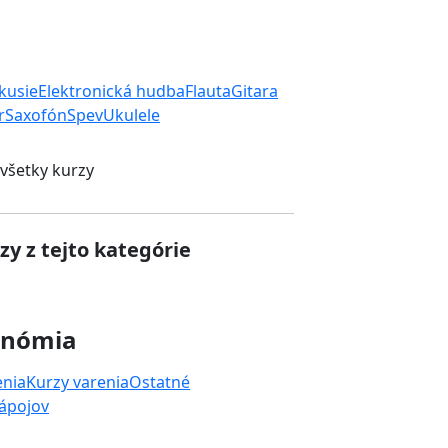
rkusie
Elektronická hudba
Flauta
Gitara
r
Saxofón
Spev
Ukulele
 všetky kurzy
zy z tejto kategórie
onómia
enia
Kurzy varenia
Ostatné
nápojov