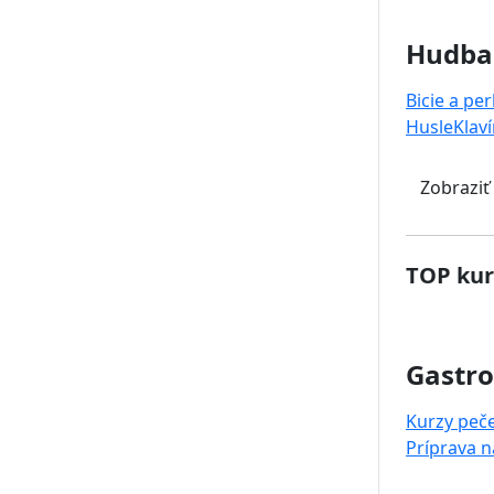
Hudba
Bicie a pe
Husle
Klaví
Zobraziť
TOP kur
Gastr
Kurzy peč
Príprava 