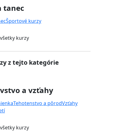
a tanec
nec
Športové kurzy
 všetky kurzy
zy z tejto kategórie
vstvo a vzťahy
mienka
Tehotenstvo a pôrod
Vzťahy
tí
 všetky kurzy