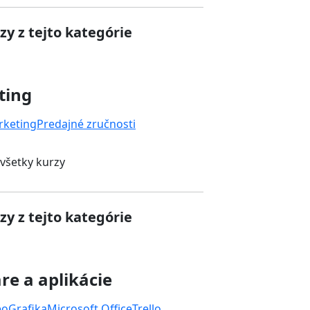
zy z tejto kategórie
ting
rketing
Predajné zručnosti
 všetky kurzy
zy z tejto kategórie
re a aplikácie
eo
Grafika
Microsoft Office
Trello