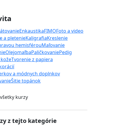
vita
átovanie
Enkaustika
FIMO
Foto a video
 a pletenie
Kaligrafia
Kreslenie
 pravou hemisférou
Maľovanie
nie
Olejomaľba
Paličkovanie
Pedig
 kože
Tvorenie z papiera
orácií
erkov a módnych doplnkov
ívanie
Šitie topánok
 všetky kurzy
zy z tejto kategórie