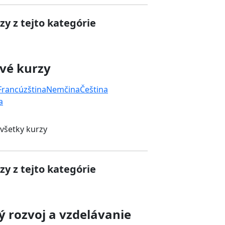
zy z tejto kategórie
vé kurzy
Francúzština
Nemčina
Čeština
a
 všetky kurzy
zy z tejto kategórie
 rozvoj a vzdelávanie