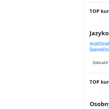
TOP kur
Jazyko
Angličtina
Španielčin
Zobraziť
TOP kur
Osobný