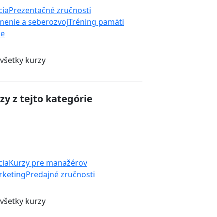
cia
Prezentačné zručnosti
enie a seberozvoj
Tréning pamäti
ie
 všetky kurzy
zy z tejto kategórie
cia
Kurzy pre manažérov
rketing
Predajné zručnosti
 všetky kurzy