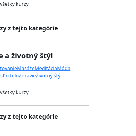
 všetky kurzy
zy z tejto kategórie
e a životný štýl
tovanie
Masáže
Meditácia
Móda
sť o telo
Zdravie
Životný štýl
 všetky kurzy
zy z tejto kategórie