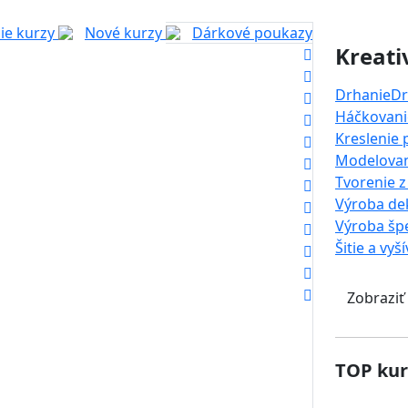
ie kurzy
Nové kurzy
Dárkové poukazy
Kreati
Drhanie
Dr
Háčkovanie
Kreslenie
Modelova
Tvorenie z
Výroba dek
Výroba šp
Šitie a vyš
Zobraziť
TOP kur