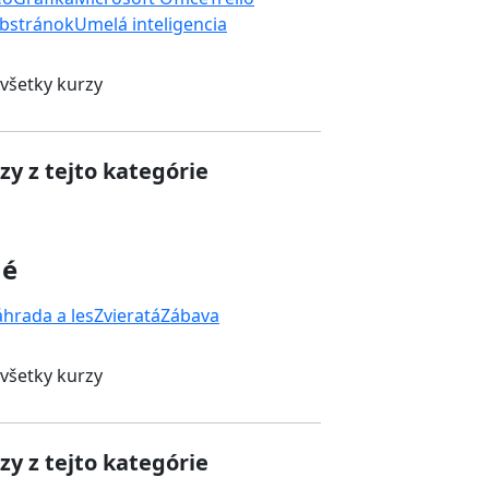
bstránok
Umelá inteligencia
 všetky kurzy
zy z tejto kategórie
né
áhrada a les
Zvieratá
Zábava
 všetky kurzy
zy z tejto kategórie