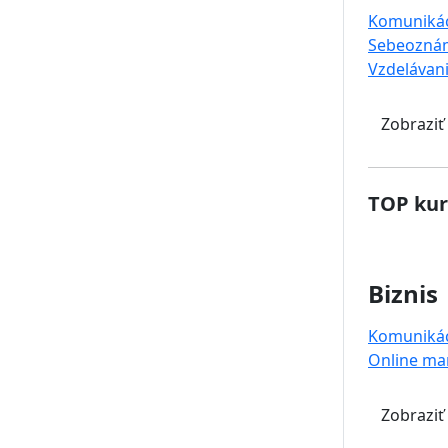
Komuniká
Sebeoznám
Vzdelávan
Zobraziť
TOP kur
Biznis
Komuniká
Online ma
Zobraziť