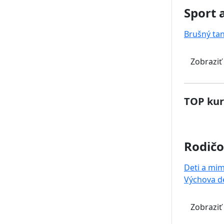
Sport 
Brušný ta
Zobraziť
TOP kur
Rodičo
Deti a mi
Výchova de
Zobraziť