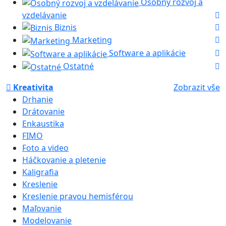
Osobný rozvoj a
vzdelávanie
Biznis
Marketing
Software a aplikácie
Ostatné
Kreativita
Zobrazit vše
Drhanie
Drátovanie
Enkaustika
FIMO
Foto a video
Háčkovanie a pletenie
Kaligrafia
Kreslenie
Kreslenie pravou hemisférou
Maľovanie
Modelovanie