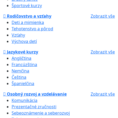
Športové kurzy
Rodičovstvo a vzťahy
Zobrazit vše
Deti a mimienka
Tehotenstvo a pôrod
Vzťahy
Výchova detí
Jazykové kurzy
Zobrazit vše
Angličtina
Francúzština
Nemčina
Čeština
Španielčina
Osobný rozvoj a vzdelávanie
Zobrazit vše
Komunikácia
Prezentačné zručnosti
Sebeoznámenie a seberozvoj