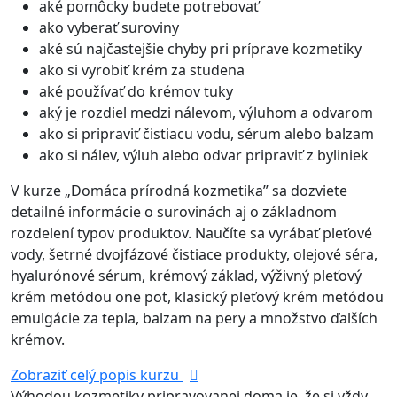
aké pomôcky budete potrebovať
ako vyberať suroviny
aké sú najčastejšie chyby pri príprave kozmetiky
ako si vyrobiť krém za studena
aké používať do krémov tuky
aký je rozdiel medzi nálevom, výluhom a odvarom
ako si pripraviť čistiacu vodu, sérum alebo balzam
ako si nálev, výluh alebo odvar pripraviť z byliniek
V kurze „Domáca prírodná kozmetika” sa dozviete
detailné informácie o surovinách aj o základnom
rozdelení typov produktov. Naučíte sa vyrábať pleťové
vody, šetrné dvojfázové čistiace produkty, olejové séra,
hyalurónové sérum, krémový základ, výživný pleťový
krém metódou one pot, klasický pleťový krém metódou
emulgácie za tepla, balzam na pery a množstvo ďalších
krémov.
Zobraziť celý popis kurzu
Výhodou kozmetiky pripravovanej doma je, že si vždy