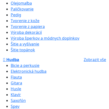
Olejomaľba
Paličkovanie
Pedig
Tvorenie z kože
Tvorenie z papiera
Výroba dekorácií
Výroba šperkov a módnych doplnkov
Šitie a vyšívanie
Šitie topánok
Hudba
Zobrazit vše
Bicie a perkusie
Elektronická hudba
Flauta
Gitara
Husle
Klavír
Saxofón
Spev