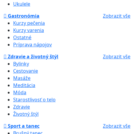
Ukulele
Gastronómia
Zobrazit vše
Kurzy pečenia
Kurzy varenia
Ostatné
Príprava nápojov
Zdravie a životný štýl
Zobrazit vše
Bylinky
Cestovanie
Masáže
Meditácia
Móda
Starostlivosť o telo
Zdravie
Životný štýl
Sport a tanec
Zobrazit vše
Brušný tanec