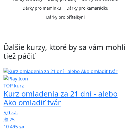
Dárky pro maminku
Dárky pro kamarádku
Dárky pro přítelkyni
Ďalšie kurzy, ktoré by sa vám mohli
tiež páčiť
TOP kurz
p
Kurz omladenia za 21 dní - alebo
4
Ako omladiť tvár
5,0
25
10 495x