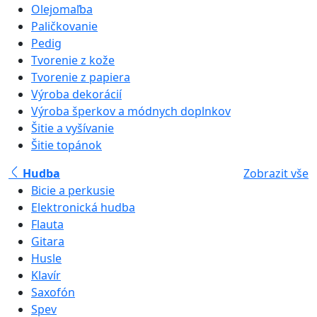
Olejomaľba
Paličkovanie
Pedig
Tvorenie z kože
Tvorenie z papiera
Výroba dekorácií
Výroba šperkov a módnych doplnkov
Šitie a vyšívanie
Šitie topánok
Hudba
Zobrazit vše
Bicie a perkusie
Elektronická hudba
Flauta
Gitara
Husle
Klavír
Saxofón
Spev