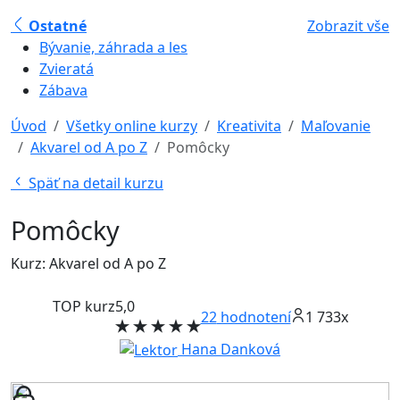
Ostatné
Zobrazit vše
Bývanie, záhrada a les
Zvieratá
Zábava
Úvod
Všetky online kurzy
Kreativita
Maľovanie
Akvarel od A po Z
Pomôcky
Späť na detail kurzu
Pomôcky
Kurz: Akvarel od A po Z
TOP kurz
5,0
22
hodnotení
1 733x
Hana Danková