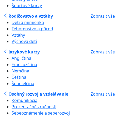
Športové kurzy
Rodičovstvo a vzťahy
Zobrazit vše
Deti a mimienka
Tehotenstvo a pôrod
Vzťahy
Výchova detí
Jazykové kurzy
Zobrazit vše
Angličtina
Francúzština
Nemčina
Čeština
Španielčina
Osobný rozvoj a vzdelávanie
Zobrazit vše
Komunikácia
Prezentačné zručnosti
Sebeoznámenie a seberozvoj