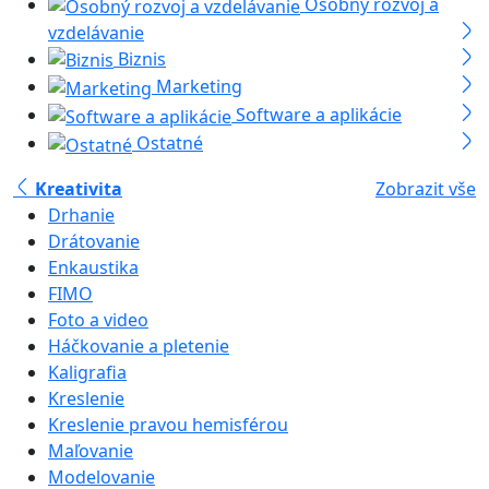
Osobný rozvoj a
vzdelávanie
Biznis
Marketing
Software a aplikácie
Ostatné
Kreativita
Zobrazit vše
Drhanie
Drátovanie
Enkaustika
FIMO
Foto a video
Háčkovanie a pletenie
Kaligrafia
Kreslenie
Kreslenie pravou hemisférou
Maľovanie
Modelovanie