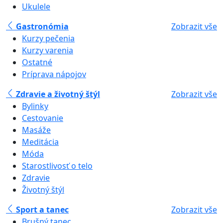
Ukulele
Gastronómia
Zobrazit vše
Kurzy pečenia
Kurzy varenia
Ostatné
Príprava nápojov
Zdravie a životný štýl
Zobrazit vše
Bylinky
Cestovanie
Masáže
Meditácia
Móda
Starostlivosť o telo
Zdravie
Životný štýl
Sport a tanec
Zobrazit vše
Brušný tanec