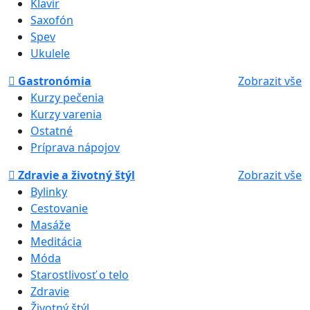
Klavír
Saxofón
Spev
Ukulele
Gastronómia
Zobrazit vše
Kurzy pečenia
Kurzy varenia
Ostatné
Príprava nápojov
Zdravie a životný štýl
Zobrazit vše
Bylinky
Cestovanie
Masáže
Meditácia
Móda
Starostlivosť o telo
Zdravie
Životný štýl