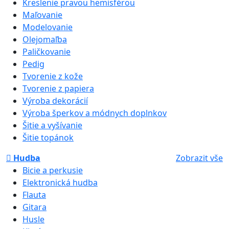
Kreslenie pravou hemisférou
Maľovanie
Modelovanie
Olejomaľba
Paličkovanie
Pedig
Tvorenie z kože
Tvorenie z papiera
Výroba dekorácií
Výroba šperkov a módnych doplnkov
Šitie a vyšívanie
Šitie topánok
Hudba
Zobrazit vše
Bicie a perkusie
Elektronická hudba
Flauta
Gitara
Husle