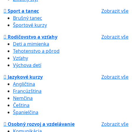
Sport a tanec
Zobrazit vše
Brušný tanec
Športové kurzy
Rodičovstvo a vzťahy
Zobrazit vše
Deti a mimienka
Tehotenstvo a pôrod
Vzťahy
Výchova detí
Jazykové kurzy
Zobrazit vše
Angličtina
Francúzština
Nemčina
Čeština
Španielčina
Osobný rozvoj a vzdelávanie
Zobrazit vše
Komunikácia