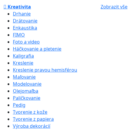
Kreativita
Zobrazit vše
Drhanie
Drátovanie
Enkaustika
FIMO
Foto a video
Háčkovanie a pletenie
Kaligrafia
Kreslenie
Kreslenie pravou hemisférou
Maľovanie
Modelovanie
Olejomaľba
Paličkovanie
Pedig
Tvorenie z kože
Tvorenie z papiera
Výroba dekorácií