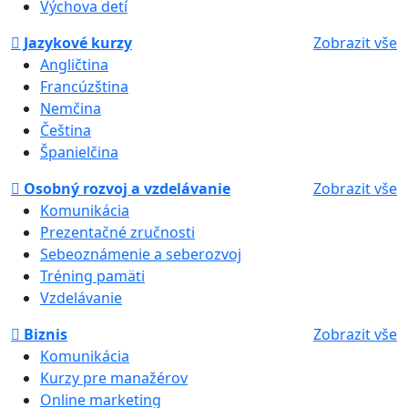
Výchova detí
Jazykové kurzy
Zobrazit vše
Angličtina
Francúzština
Nemčina
Čeština
Španielčina
Osobný rozvoj a vzdelávanie
Zobrazit vše
Komunikácia
Prezentačné zručnosti
Sebeoznámenie a seberozvoj
Tréning pamäti
Vzdelávanie
Biznis
Zobrazit vše
Komunikácia
Kurzy pre manažérov
Online marketing