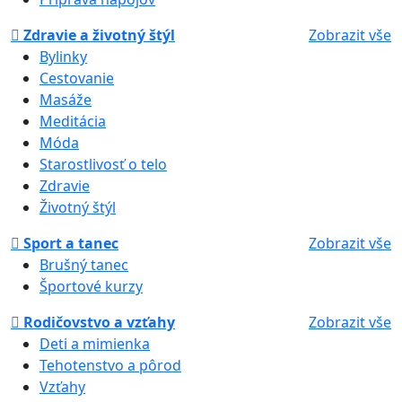
Zdravie a životný štýl
Zobrazit vše
Bylinky
Cestovanie
Masáže
Meditácia
Móda
Starostlivosť o telo
Zdravie
Životný štýl
Sport a tanec
Zobrazit vše
Brušný tanec
Športové kurzy
Rodičovstvo a vzťahy
Zobrazit vše
Deti a mimienka
Tehotenstvo a pôrod
Vzťahy