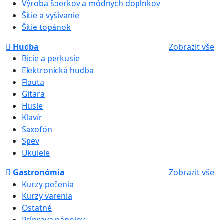
Výroba šperkov a módnych doplnkov
Šitie a vyšívanie
Šitie topánok
Hudba
Zobrazit vše
Bicie a perkusie
Elektronická hudba
Flauta
Gitara
Husle
Klavír
Saxofón
Spev
Ukulele
Gastronómia
Zobrazit vše
Kurzy pečenia
Kurzy varenia
Ostatné
Príprava nápojov