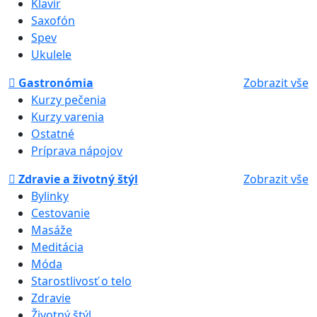
Klavír
Saxofón
Spev
Ukulele
Gastronómia
Zobrazit vše
Kurzy pečenia
Kurzy varenia
Ostatné
Príprava nápojov
Zdravie a životný štýl
Zobrazit vše
Bylinky
Cestovanie
Masáže
Meditácia
Móda
Starostlivosť o telo
Zdravie
Životný štýl