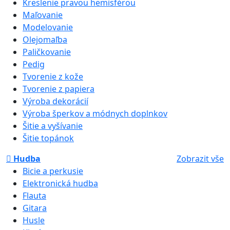
Kreslenie pravou hemisférou
Maľovanie
Modelovanie
Olejomaľba
Paličkovanie
Pedig
Tvorenie z kože
Tvorenie z papiera
Výroba dekorácií
Výroba šperkov a módnych doplnkov
Šitie a vyšívanie
Šitie topánok
Hudba
Zobrazit vše
Bicie a perkusie
Elektronická hudba
Flauta
Gitara
Husle