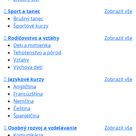
Sport a tanec
Zobrazit vše
Brušný tanec
Športové kurzy
Rodičovstvo a vzťahy
Zobrazit vše
Deti a mimienka
Tehotenstvo a pôrod
Vzťahy
Výchova detí
Jazykové kurzy
Zobrazit vše
Angličtina
Francúzština
Nemčina
Čeština
Španielčina
Osobný rozvoj a vzdelávanie
Zobrazit vše
Komunikácia