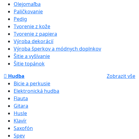
Olejomaľba
Paličkovanie
Pedig
Tvorenie z kože
Tvorenie z papiera
Výroba dekorácií
Výroba šperkov a módnych doplnkov
Šitie a vyšívanie
Šitie topánok
Hudba
Zobrazit vše
Bicie a perkusie
Elektronická hudba
Flauta
Gitara
Husle
Klavír
Saxofón
Spev