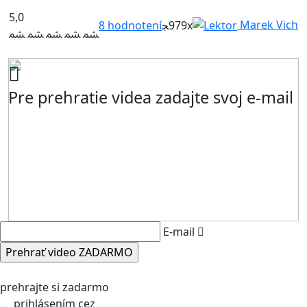
5,0
Marek Vich
8
hodnotení
979x
Pre prehratie videa zadajte svoj e-mail
E-mail
prehrajte si zadarmo
prihlásením cez