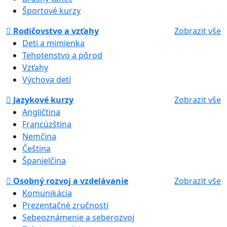
Športové kurzy
Rodičovstvo a vzťahy
Zobrazit vše
Deti a mimienka
Tehotenstvo a pôrod
Vzťahy
Výchova detí
Jazykové kurzy
Zobrazit vše
Angličtina
Francúzština
Nemčina
Čeština
Španielčina
Osobný rozvoj a vzdelávanie
Zobrazit vše
Komunikácia
Prezentačné zručnosti
Sebeoznámenie a seberozvoj