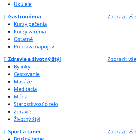
Ukulele
Gastronómia
Zobrazit vše
Kurzy pečenia
Kurzy varenia
Ostatné
Príprava nápojov
Zdravie a životný štýl
Zobrazit vše
Bylinky
Cestovanie
Masáže
Meditácia
Móda
Starostlivosť o telo
Zdravie
Životný štýl
Sport a tanec
Zobrazit vše
Brušný tanec