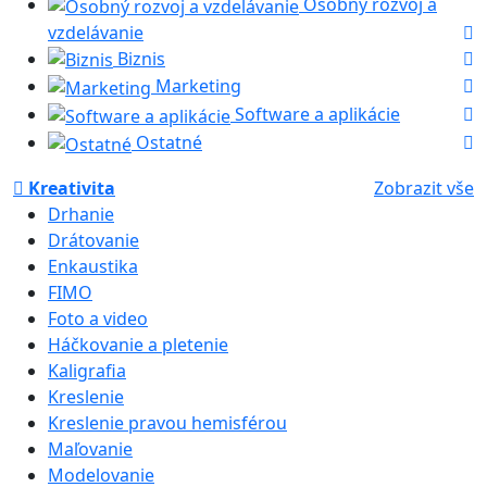
Osobný rozvoj a
vzdelávanie
Biznis
Marketing
Software a aplikácie
Ostatné
Kreativita
Zobrazit vše
Drhanie
Drátovanie
Enkaustika
FIMO
Foto a video
Háčkovanie a pletenie
Kaligrafia
Kreslenie
Kreslenie pravou hemisférou
Maľovanie
Modelovanie