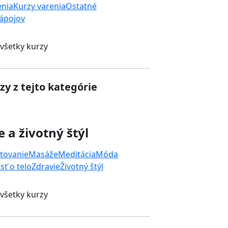
enia
Kurzy varenia
Ostatné
nápojov
 všetky kurzy
zy z tejto kategórie
e a životný štýl
tovanie
Masáže
Meditácia
Móda
sť o telo
Zdravie
Životný štýl
 všetky kurzy