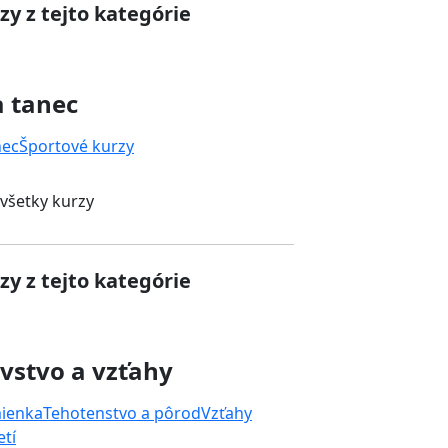
zy z tejto kategórie
a tanec
nec
Športové kurzy
 všetky kurzy
zy z tejto kategórie
vstvo a vzťahy
mienka
Tehotenstvo a pôrod
Vzťahy
tí