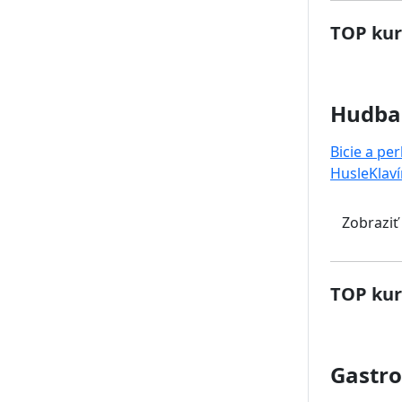
TOP kur
Hudba
Bicie a pe
Husle
Klaví
Zobraziť
TOP kur
Gastr