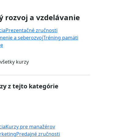
 rozvoj a vzdelávanie
cia
Prezentačné zručnosti
enie a seberozvoj
Tréning pamäti
ie
 všetky kurzy
zy z tejto kategórie
cia
Kurzy pre manažérov
rketing
Predajné zručnosti