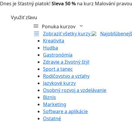
Dnes je šťastný piatok!
Sleva 50 %
na kurz Malování pravou
Využiť zľavu
Ponuka kurzov
Zobraziť všetky kurzy
Najobľúbenejš
Kreativita
Hudba
Gastronómia
Zdravie a životný štýl
Sport a tanec
Rodičovstvo a vzťahy
Jazykové kurzy
Osobný rozvoj a vzdelávanie
Biznis
Marketing
Software a aplikácie
Ostatné