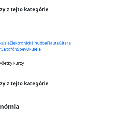
zy z tejto kategórie
rkusie
Elektronická hudba
Flauta
Gitara
r
Saxofón
Spev
Ukulele
 všetky kurzy
zy z tejto kategórie
onómia