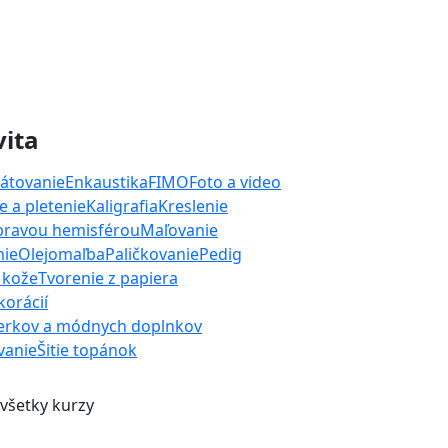
vita
átovanie
Enkaustika
FIMO
Foto a video
 a pletenie
Kaligrafia
Kreslenie
 pravou hemisférou
Maľovanie
nie
Olejomaľba
Paličkovanie
Pedig
 kože
Tvorenie z papiera
orácií
erkov a módnych doplnkov
ívanie
Šitie topánok
 všetky kurzy