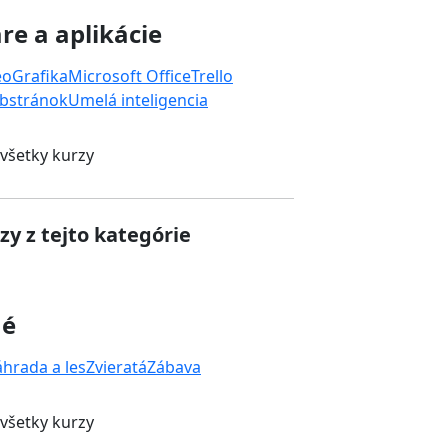
re a aplikácie
eo
Grafika
Microsoft Office
Trello
bstránok
Umelá inteligencia
 všetky kurzy
zy z tejto kategórie
né
áhrada a les
Zvieratá
Zábava
 všetky kurzy