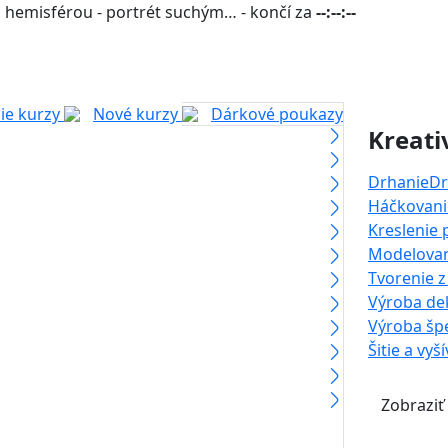
 hemisférou - portrét suchým… - končí za
--:--:--
ie kurzy
Nové kurzy
Dárkové poukazy
Kreati
Drhanie
Dr
Háčkovanie
Kreslenie
Modelova
Tvorenie z
Výroba dek
Výroba šp
Šitie a vyš
Zobraziť