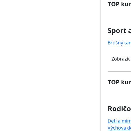
TOP kur
Sport 
Brušný ta
Zobraziť
TOP kur
Rodičo
Deti a mi
Výchova de