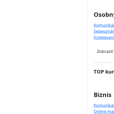
Osobný
Komuniká
Sebeoznám
Vzdelávan
Zobraziť
TOP kur
Biznis
Komuniká
Online ma