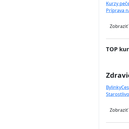
Kurzy peč
Príprava 
Zobraziť
TOP kur
Zdravi
Bylinky
Ces
Starostlivo
Zobraziť