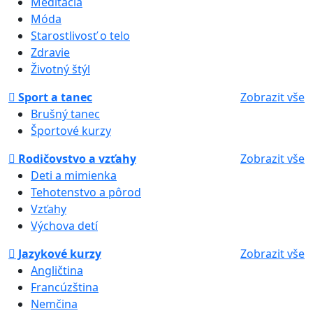
Meditácia
Móda
Starostlivosť o telo
Zdravie
Životný štýl
Sport a tanec
Zobrazit vše
Brušný tanec
Športové kurzy
Rodičovstvo a vzťahy
Zobrazit vše
Deti a mimienka
Tehotenstvo a pôrod
Vzťahy
Výchova detí
Jazykové kurzy
Zobrazit vše
Angličtina
Francúzština
Nemčina