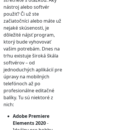
nástroj alebo softvér
použiť? Či už ste
začiatočníci alebo máte už
nejaké skúsenosti, je
dôležité nájsť program,
ktorý bude vyhovovať
vašim potrebám. Dnes na
trhu existuje široká škála
softvérov – od
jednoduchých aplikácií pre
úpravy na mobilných
telefónoch až po
profesionálne editačné
balíky. Tu sú niektoré z
nich:
Adobe Premiere
Elements 2020
-
Ideálny pre hobby