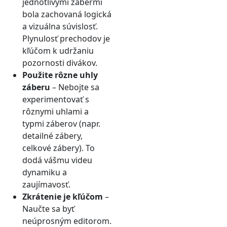
jednotlivými zábermi
bola zachovaná logická
a vizuálna súvislosť.
Plynulosť prechodov je
kľúčom k udržaniu
pozornosti divákov.
Použite rôzne uhly
záberu
– Nebojte sa
experimentovať s
rôznymi uhlami a
typmi záberov (napr.
detailné zábery,
celkové zábery). To
dodá vášmu videu
dynamiku a
zaujímavosť.
Zkrátenie je kľúčom
–
Naučte sa byť
neúprosným editorom.