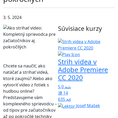
3. 5. 2024
Súvisiace kurzy
Strih videa v
S
Chcete sa naučiť, ako
Adobe Premiere
natáčať a strihať videá,
CC 2020
ktoré zaujmú? Alebo ako
vytvoriť video z fotiek s
5,0
5
hudbou online?
14
Predstavujeme vám
635x
komplexného sprievodcu –
Josef Mašek
od tipov pre začiatočníkov
až po pokročilé techniky