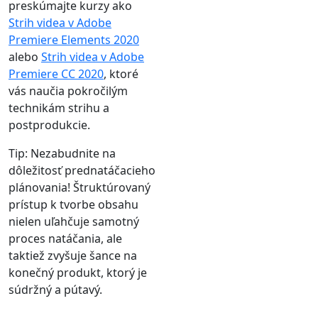
preskúmajte kurzy ako
Strih videa v Adobe
Premiere Elements 2020
alebo
Strih videa v Adobe
Premiere CC 2020
, ktoré
vás naučia pokročilým
technikám strihu a
postprodukcie.
Tip: Nezabudnite na
dôležitosť prednatáčacieho
plánovania! Štruktúrovaný
prístup k tvorbe obsahu
nielen uľahčuje samotný
proces natáčania, ale
taktiež zvyšuje šance na
konečný produkt, ktorý je
súdržný a pútavý.