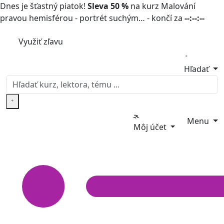
Dnes je šťastný piatok!
Sleva 50 %
na kurz Malování
pravou hemisférou - portrét suchým… - končí za
--:--:--
Využiť zľavu
Hľadať
Menu
Môj účet