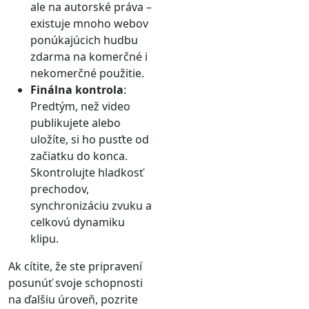
ale na autorské práva –
existuje mnoho webov
ponúkajúcich hudbu
zdarma na komerčné i
nekomerčné použitie.
Finálna kontrola
:
Predtým, než video
publikujete alebo
uložíte, si ho pusťte od
začiatku do konca.
Skontrolujte hladkosť
prechodov,
synchronizáciu zvuku a
celkovú dynamiku
klipu.
Ak cítite, že ste pripravení
posunúť svoje schopnosti
na ďalšiu úroveň, pozrite