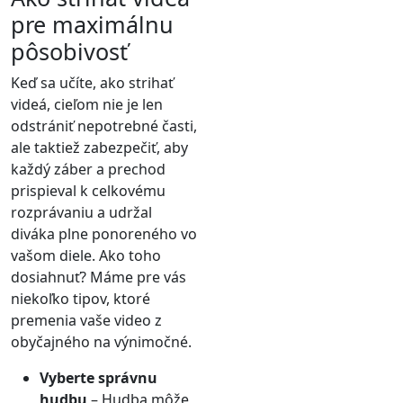
pre maximálnu
pôsobivosť
Keď sa učíte, ako strihať
videá, cieľom nie je len
odstrániť nepotrebné časti,
ale taktiež zabezpečiť, aby
každý záber a prechod
prispieval k celkovému
rozprávaniu a udržal
diváka plne ponoreného vo
vašom diele. Ako toho
dosiahnuť? Máme pre vás
niekoľko tipov, ktoré
premenia vaše video z
obyčajného na výnimočné.
Vyberte správnu
hudbu
– Hudba môže