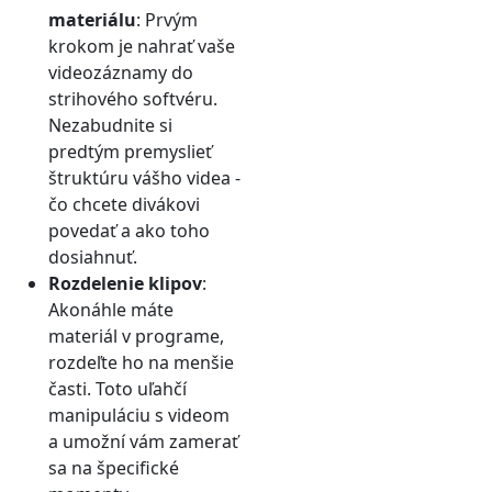
materiálu
: Prvým
krokom je nahrať vaše
videozáznamy do
strihového softvéru.
Nezabudnite si
predtým premyslieť
štruktúru vášho videa -
čo chcete divákovi
povedať a ako toho
dosiahnuť.
Rozdelenie klipov
:
Akonáhle máte
materiál v programe,
rozdeľte ho na menšie
časti. Toto uľahčí
manipuláciu s videom
a umožní vám zamerať
sa na špecifické