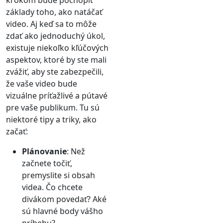
základy toho, ako natáčať
video. Aj keď sa to môže
zdať ako jednoduchý úkol,
existuje niekoľko kľúčových
aspektov, ktoré by ste mali
zvážiť, aby ste zabezpečili,
že vaše video bude
vizuálne príťažlivé a pútavé
pre vaše publikum. Tu sú
niektoré tipy a triky, ako
začať:
Plánovanie
: Než
začnete točiť,
premyslite si obsah
videa. Čo chcete
divákom povedať? Aké
sú hlavné body vášho
príbehu?