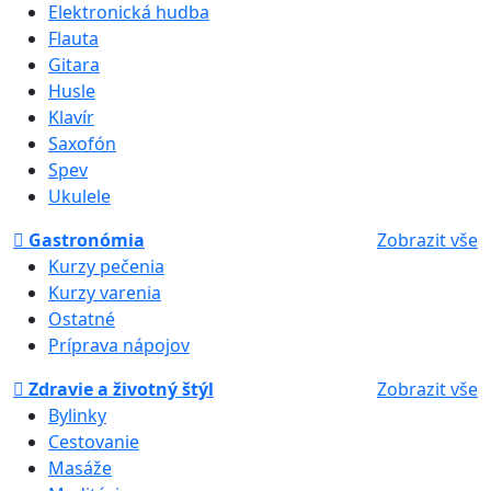
Elektronická hudba
Flauta
Gitara
Husle
Klavír
Saxofón
Spev
Ukulele
Gastronómia
Zobrazit vše
Kurzy pečenia
Kurzy varenia
Ostatné
Príprava nápojov
Zdravie a životný štýl
Zobrazit vše
Bylinky
Cestovanie
Masáže