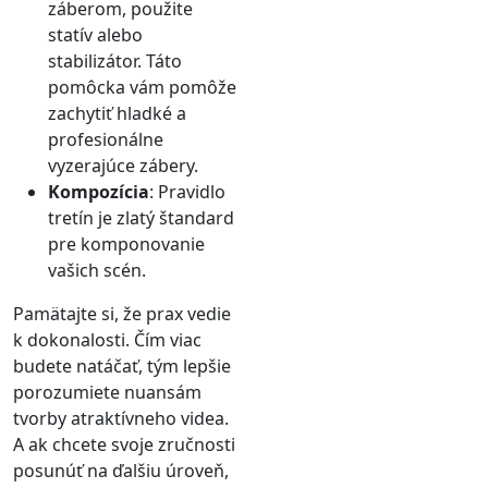
záberom, použite
statív alebo
stabilizátor. Táto
pomôcka vám pomôže
zachytiť hladké a
profesionálne
vyzerajúce zábery.
Kompozícia
: Pravidlo
tretín je zlatý štandard
pre komponovanie
vašich scén.
Pamätajte si, že prax vedie
k dokonalosti. Čím viac
budete natáčať, tým lepšie
porozumiete nuansám
tvorby atraktívneho videa.
A ak chcete svoje zručnosti
posunúť na ďalšiu úroveň,