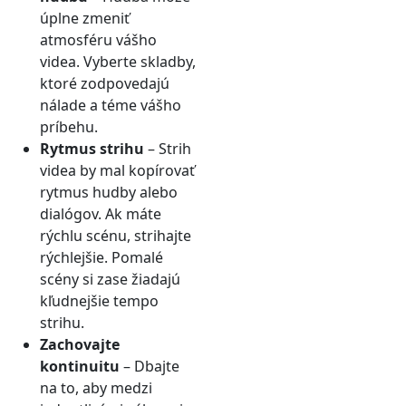
úplne zmeniť
atmosféru vášho
videa. Vyberte skladby,
ktoré zodpovedajú
nálade a téme vášho
príbehu.
Rytmus strihu
– Strih
videa by mal kopírovať
rytmus hudby alebo
dialógov. Ak máte
rýchlu scénu, strihajte
rýchlejšie. Pomalé
scény si zase žiadajú
kľudnejšie tempo
strihu.
Zachovajte
kontinuitu
– Dbajte
na to, aby medzi