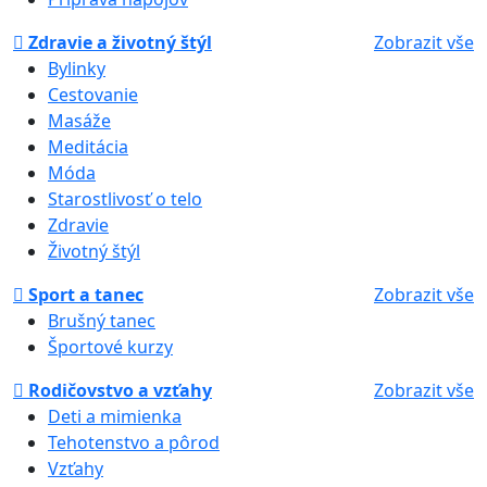
Zdravie a životný štýl
Zobrazit vše
Bylinky
Cestovanie
Masáže
Meditácia
Móda
Starostlivosť o telo
Zdravie
Životný štýl
Sport a tanec
Zobrazit vše
Brušný tanec
Športové kurzy
Rodičovstvo a vzťahy
Zobrazit vše
Deti a mimienka
Tehotenstvo a pôrod
Vzťahy