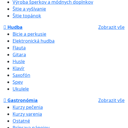
Výroba šperkov a módnych doplnkov
Šitie a vyšívanie
Šitie topánok
Hudba
Zobrazit vše
Bicie a perkusie
Elektronická hudba
Flauta
Gitara
Husle
Klavír
Saxofón
Spev
Ukulele
Gastronómia
Zobrazit vše
Kurzy pečenia
Kurzy varenia
Ostatné
Príprava nápojov