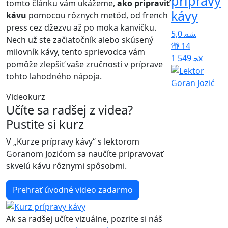
prípravy
tomto článku vám ukážeme,
ako pripraviť
kávy
kávu
pomocou rôznych metód, od french
press cez džezvu až po moka kanvičku.
5,0
Nech už ste začiatočník alebo skúsený
14
milovník kávy, tento sprievodca vám
1 549x
pomôže zlepšiť vaše zručnosti v príprave
tohto lahodného nápoja.
Goran Jozić
Videokurz
Učíte sa radšej z videa?
Pustite si kurz
V „Kurze prípravy kávy“ s lektorom
Goranom Jozićom sa naučíte pripravovať
skvelú kávu rôznymi spôsobmi.
Prehrať úvodné video zadarmo
Ak sa radšej učíte vizuálne, pozrite si náš