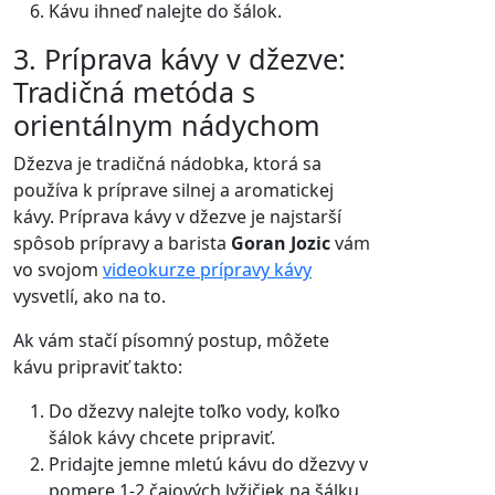
Kávu ihneď nalejte do šálok.
3. Príprava kávy v džezve:
Tradičná metóda s
orientálnym nádychom
Džezva je tradičná nádobka, ktorá sa
používa k príprave silnej a aromatickej
kávy. Príprava kávy v džezve je najstarší
spôsob prípravy a barista
Goran Jozic
vám
vo svojom
videokurze prípravy kávy
vysvetlí, ako na to.
Ak vám stačí písomný postup, môžete
kávu pripraviť takto:
Do džezvy nalejte toľko vody, koľko
šálok kávy chcete pripraviť.
Pridajte jemne mletú kávu do džezvy v
pomere 1-2 čajových lyžičiek na šálku.