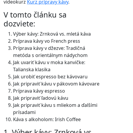
videokurz
Kurz prípravy kávy
.
V tomto článku sa
dozviete:
Výber kávy: Zrnková vs. mletá káva
Príprava kávy vo French press
Príprava kávy v džezve: Tradičná
metóda s orientálnym nádychom
Jak uvariť kávu v moka kanvičke:
Talianska klasika
Jak urobiť espresso bez kávovaru
Jak pripraviť kávu v pákovom kávovare
Príprava kávy espresso
Jak pripraviť ľadovú kávu
Jak pripraviť kávu s mliekom a ďalšími
prísadami
Káva s alkoholom: Irish Coffee
1. Výber kávy: Zrnková vs.