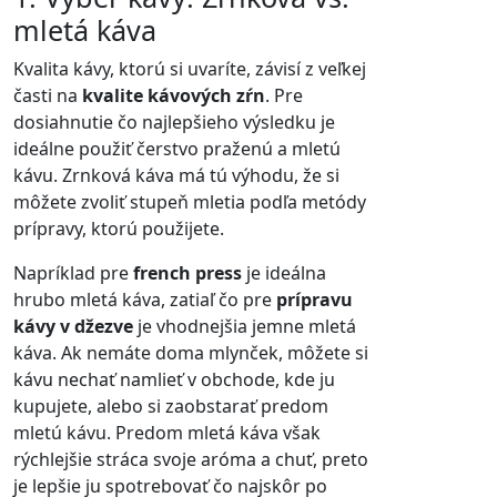
mletá káva
Kvalita kávy, ktorú si uvaríte, závisí z veľkej
časti na
kvalite kávových zŕn
. Pre
dosiahnutie čo najlepšieho výsledku je
ideálne použiť čerstvo praženú a mletú
kávu. Zrnková káva má tú výhodu, že si
môžete zvoliť stupeň mletia podľa metódy
prípravy, ktorú použijete.
Napríklad pre
french press
je ideálna
hrubo mletá káva, zatiaľ čo pre
prípravu
kávy v džezve
je vhodnejšia jemne mletá
káva. Ak nemáte doma mlynček, môžete si
kávu nechať namlieť v obchode, kde ju
kupujete, alebo si zaobstarať predom
mletú kávu. Predom mletá káva však
rýchlejšie stráca svoje aróma a chuť, preto
je lepšie ju spotrebovať čo najskôr po