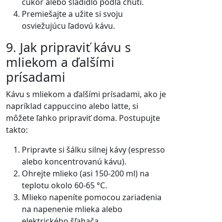
cukor alebo sladidlo podľa chuti.
Premiešajte a užite si svoju
osviežujúcu ľadovú kávu.
9. Jak pripraviť kávu s
mliekom a ďalšími
prísadami
Kávu s mliekom a ďalšími prísadami, ako je
napríklad cappuccino alebo latte, si
môžete ľahko pripraviť doma. Postupujte
takto:
Pripravte si šálku silnej kávy (espresso
alebo koncentrovanú kávu).
Ohrejte mlieko (asi 150-200 ml) na
teplotu okolo 60-65 °C.
Mlieko napeníte pomocou zariadenia
na napenenie mlieka alebo
elektrického šľahača.