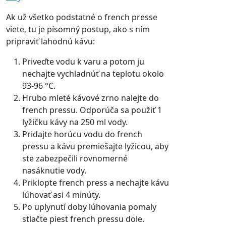
Ak už všetko podstatné o french presse
viete, tu je písomný postup, ako s ním
pripraviť lahodnú kávu:
Priveďte vodu k varu a potom ju
nechajte vychladnúť na teplotu okolo
93-96 °C.
Hrubo mleté kávové zrno nalejte do
french pressu. Odporúča sa použiť 1
lyžičku kávy na 250 ml vody.
Pridajte horúcu vodu do french
pressu a kávu premiešajte lyžicou, aby
ste zabezpečili rovnomerné
nasáknutie vody.
Priklopte french press a nechajte kávu
lúhovať asi 4 minúty.
Po uplynutí doby lúhovania pomaly
stlačte piest french pressu dole.