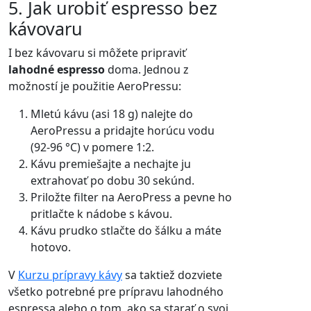
5. Jak urobiť espresso bez
kávovaru
I bez kávovaru si môžete pripraviť
lahodné espresso
doma. Jednou z
možností je použitie AeroPressu:
Mletú kávu (asi 18 g) nalejte do
AeroPressu a pridajte horúcu vodu
(92-96 °C) v pomere 1:2.
Kávu premiešajte a nechajte ju
extrahovať po dobu 30 sekúnd.
Priložte filter na AeroPress a pevne ho
pritlačte k nádobe s kávou.
Kávu prudko stlačte do šálku a máte
hotovo.
V
Kurzu prípravy kávy
sa taktiež dozviete
všetko potrebné pre prípravu lahodného
espressa alebo o tom, ako sa starať o svoj