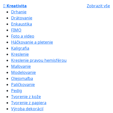
Kreativita
Zobrazit vše
Drhanie
Drátovanie
Enkaustika
FIMO
Foto a video
Háčkovanie a pletenie
Kaligrafia
Kreslenie
Kreslenie pravou hemisférou
Maľovanie
Modelovanie
Olejomaľba
Paličkovanie
Pedig
Tvorenie z kože
Tvorenie z papiera
Výroba dekorácií