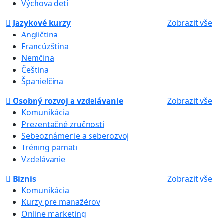
Výchova detí
Jazykové kurzy
Zobrazit vše
Angličtina
Francúzština
Nemčina
Čeština
Španielčina
Osobný rozvoj a vzdelávanie
Zobrazit vše
Komunikácia
Prezentačné zručnosti
Sebeoznámenie a seberozvoj
Tréning pamäti
Vzdelávanie
Biznis
Zobrazit vše
Komunikácia
Kurzy pre manažérov
Online marketing