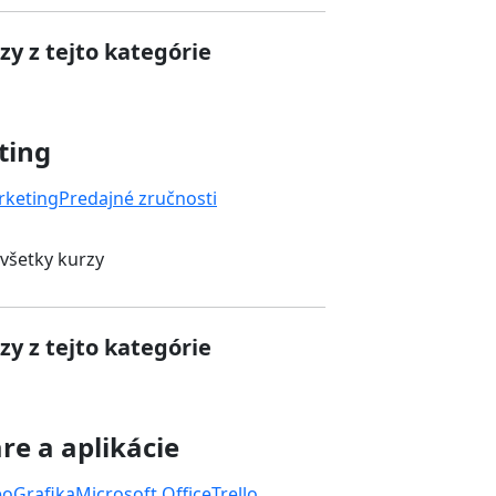
zy z tejto kategórie
ting
rketing
Predajné zručnosti
 všetky kurzy
zy z tejto kategórie
re a aplikácie
eo
Grafika
Microsoft Office
Trello