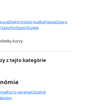
rkusie
Elektronická hudba
Flauta
Gitara
r
Saxofón
Spev
Ukulele
 všetky kurzy
zy z tejto kategórie
onómia
enia
Kurzy varenia
Ostatné
nápojov