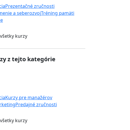
cia
Prezentačné zručnosti
enie a seberozvoj
Tréning pamäti
ie
 všetky kurzy
zy z tejto kategórie
cia
Kurzy pre manažérov
rketing
Predajné zručnosti
 všetky kurzy