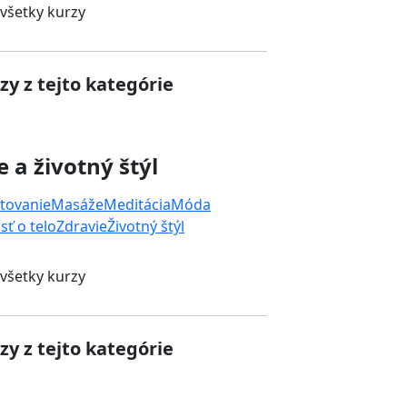
 všetky kurzy
zy z tejto kategórie
e a životný štýl
tovanie
Masáže
Meditácia
Móda
sť o telo
Zdravie
Životný štýl
 všetky kurzy
zy z tejto kategórie