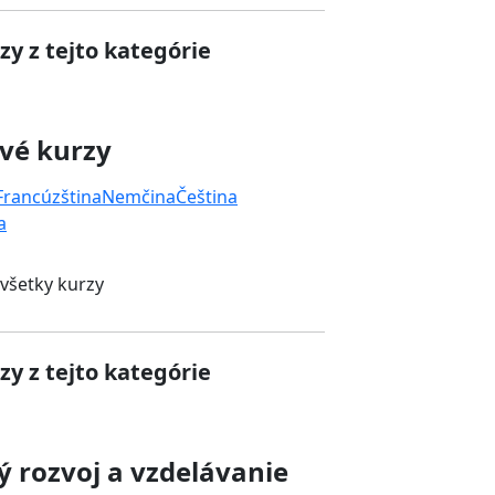
zy z tejto kategórie
vé kurzy
Francúzština
Nemčina
Čeština
a
 všetky kurzy
zy z tejto kategórie
 rozvoj a vzdelávanie