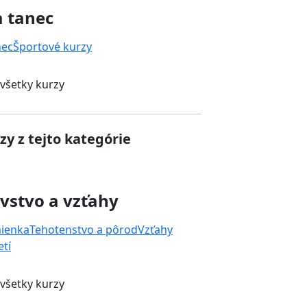
a tanec
nec
Športové kurzy
 všetky kurzy
zy z tejto kategórie
vstvo a vzťahy
mienka
Tehotenstvo a pôrod
Vzťahy
tí
 všetky kurzy