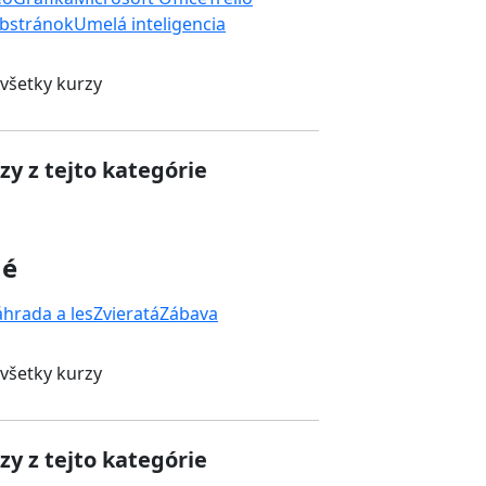
bstránok
Umelá inteligencia
 všetky kurzy
zy z tejto kategórie
né
áhrada a les
Zvieratá
Zábava
 všetky kurzy
zy z tejto kategórie