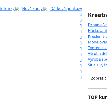
ie kurzy
Nové kurzy
Dárkové poukazy
Kreati
Drhanie
Dr
Háčkovanie
Kreslenie
Modelova
Tvorenie z
Výroba dek
Výroba šp
Šitie a vyš
Zobraziť
TOP kur