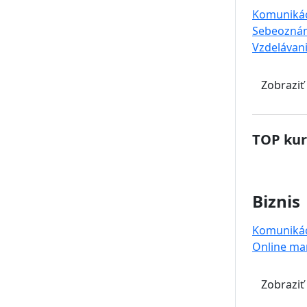
Komuniká
Sebeoznám
Vzdelávan
Zobraziť
TOP kur
Biznis
Komuniká
Online ma
Zobraziť