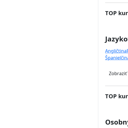
TOP kur
Jazyko
Angličtina
Španielčin
Zobraziť
TOP kur
Osobný