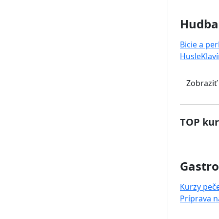
Hudba
Bicie a pe
Husle
Klaví
Zobraziť
TOP kur
Gastr
Kurzy peč
Príprava 