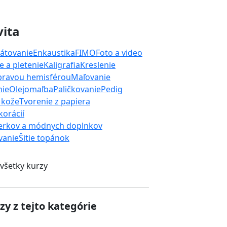
vita
átovanie
Enkaustika
FIMO
Foto a video
 a pletenie
Kaligrafia
Kreslenie
 pravou hemisférou
Maľovanie
nie
Olejomaľba
Paličkovanie
Pedig
 kože
Tvorenie z papiera
orácií
erkov a módnych doplnkov
ívanie
Šitie topánok
 všetky kurzy
zy z tejto kategórie