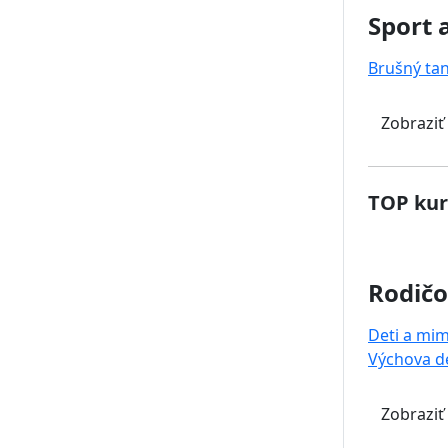
Sport 
Brušný ta
Zobraziť
TOP kur
Rodičo
Deti a mi
Výchova de
Zobraziť