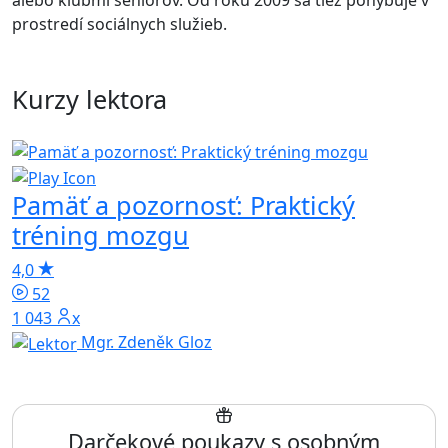
alebo klubmi seniorov. Od roku 2009 sa tiež pohybuje v
prostredí sociálnych služieb.
Kurzy lektora
Pamäť a pozornosť: Praktický
tréning mozgu
4,0
52
1 043x
Mgr. Zdeněk Gloz
Darčekové poukazy s osobným