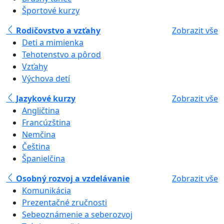
Športové kurzy
Rodičovstvo a vzťahy
Zobrazit vše
Deti a mimienka
Tehotenstvo a pôrod
Vzťahy
Výchova detí
Jazykové kurzy
Zobrazit vše
Angličtina
Francúzština
Nemčina
Čeština
Španielčina
Osobný rozvoj a vzdelávanie
Zobrazit vše
Komunikácia
Prezentačné zručnosti
Sebeoznámenie a seberozvoj