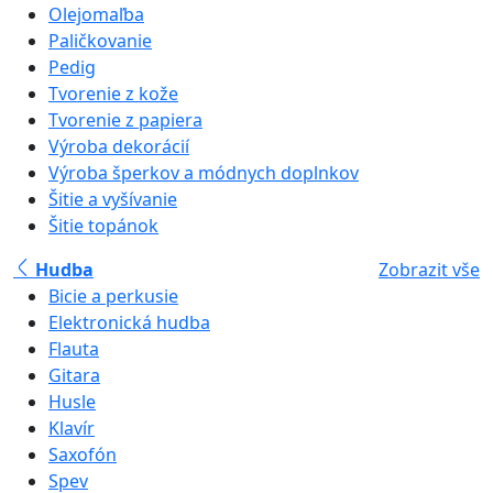
Olejomaľba
Paličkovanie
Pedig
Tvorenie z kože
Tvorenie z papiera
Výroba dekorácií
Výroba šperkov a módnych doplnkov
Šitie a vyšívanie
Šitie topánok
Hudba
Zobrazit vše
Bicie a perkusie
Elektronická hudba
Flauta
Gitara
Husle
Klavír
Saxofón
Spev