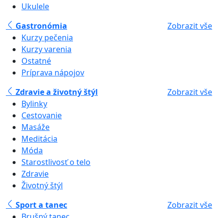
Ukulele
Gastronómia
Zobrazit vše
Kurzy pečenia
Kurzy varenia
Ostatné
Príprava nápojov
Zdravie a životný štýl
Zobrazit vše
Bylinky
Cestovanie
Masáže
Meditácia
Móda
Starostlivosť o telo
Zdravie
Životný štýl
Sport a tanec
Zobrazit vše
Brušný tanec