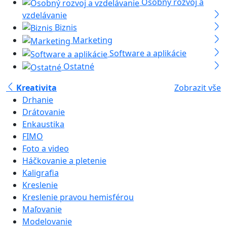
Osobný rozvoj a
vzdelávanie
Biznis
Marketing
Software a aplikácie
Ostatné
Kreativita
Zobrazit vše
Drhanie
Drátovanie
Enkaustika
FIMO
Foto a video
Háčkovanie a pletenie
Kaligrafia
Kreslenie
Kreslenie pravou hemisférou
Maľovanie
Modelovanie