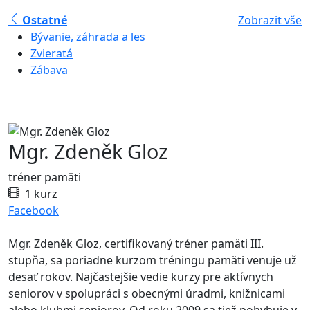
Ostatné
Zobrazit vše
Bývanie, záhrada a les
Zvieratá
Zábava
Mgr. Zdeněk Gloz
tréner pamäti
1 kurz
Facebook
Mgr. Zdeněk Gloz, certifikovaný tréner pamäti III.
stupňa, sa poriadne kurzom tréningu pamäti venuje už
desať rokov. Najčastejšie vedie kurzy pre aktívnych
seniorov v spolupráci s obecnými úradmi, knižnicami