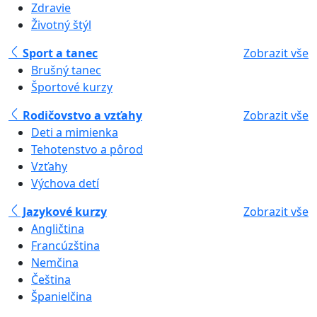
Zdravie
Životný štýl
Sport a tanec
Zobrazit vše
Brušný tanec
Športové kurzy
Rodičovstvo a vzťahy
Zobrazit vše
Deti a mimienka
Tehotenstvo a pôrod
Vzťahy
Výchova detí
Jazykové kurzy
Zobrazit vše
Angličtina
Francúzština
Nemčina
Čeština
Španielčina