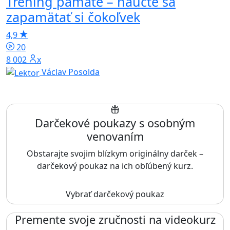
Tréning pamäte – naučte sa
zapamätať si čokoľvek
4,9
20
8 002x
Václav Posolda
Darčekové poukazy s osobným
venovaním
Obstarajte svojim blízkym originálny darček –
darčekový poukaz na ich obľúbený kurz.
Vybrať darčekový poukaz
Premente svoje zručnosti na videokurz