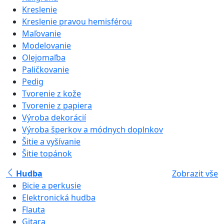
Kreslenie
Kreslenie pravou hemisférou
Maľovanie
Modelovanie
Olejomaľba
Paličkovanie
Pedig
Tvorenie z kože
Tvorenie z papiera
Výroba dekorácií
Výroba šperkov a módnych doplnkov
Šitie a vyšívanie
Šitie topánok
Hudba
Zobrazit vše
Bicie a perkusie
Elektronická hudba
Flauta
Gitara