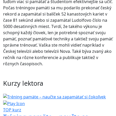
ľuďom viac si pamätať a študentom efektívnejšie sa učiť.
Počas tréningov pamäti sa mu podarilo prekonať český
rekord a zapamätal si balíček 52 kanastových kariet v
čase 81 sekúnd alebo si zapamätal Ludolfovo číslo na
5000 desatinných miest. Tvrdí, že takého výkonu je
schopný každý človek, len je potrebné spoznať svoju
pamäť, poznať pamäťové techniky a taktiež svoju pamäť
správne trénovať. Vaška ste mohli vidieť napríklad v
Českej televízii alebo televízii Nova. Také býva zvaný ako
rečník na rôzne konferencie a publikuje taktiež v
rôznych časopisoch.
Kurzy lektora
TOP kurz