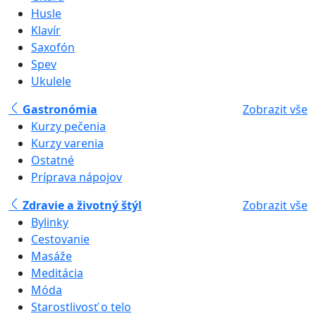
Husle
Klavír
Saxofón
Spev
Ukulele
Gastronómia
Zobrazit vše
Kurzy pečenia
Kurzy varenia
Ostatné
Príprava nápojov
Zdravie a životný štýl
Zobrazit vše
Bylinky
Cestovanie
Masáže
Meditácia
Móda
Starostlivosť o telo