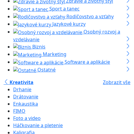
Zdravie a životný štýl
Sport a tanec
Rodičovstvo a vzťahy
Jazykové kurzy
Osobný rozvoj a
vzdelávanie
Biznis
Marketing
Software a aplikácie
Ostatné
Kreativita
Zobrazit vše
Drhanie
Drátovanie
Enkaustika
FIMO
Foto a video
Háčkovanie a pletenie
Kaligrafia