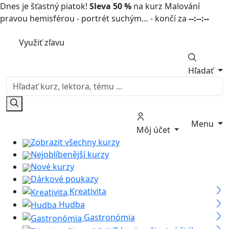
Dnes je šťastný piatok!
Sleva 50 %
na kurz Malování
pravou hemisférou - portrét suchým… - končí za
--:--:--
Využiť zľavu
Hľadať
Menu
Môj účet
Zobrazit všechny kurzy
Nejoblíbenější kurzy
Nové kurzy
Dárkové poukazy
Kreativita
Hudba
Gastronómia