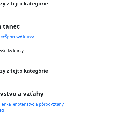
zy z tejto kategórie
a tanec
nec
Športové kurzy
 všetky kurzy
zy z tejto kategórie
vstvo a vzťahy
mienka
Tehotenstvo a pôrod
Vzťahy
tí