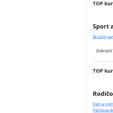
TOP kur
Sport 
Brušný ta
Zobraziť
TOP kur
Rodičo
Deti a mi
Výchova de