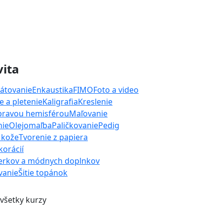
vita
átovanie
Enkaustika
FIMO
Foto a video
 a pletenie
Kaligrafia
Kreslenie
 pravou hemisférou
Maľovanie
nie
Olejomaľba
Paličkovanie
Pedig
 kože
Tvorenie z papiera
orácií
erkov a módnych doplnkov
ívanie
Šitie topánok
 všetky kurzy