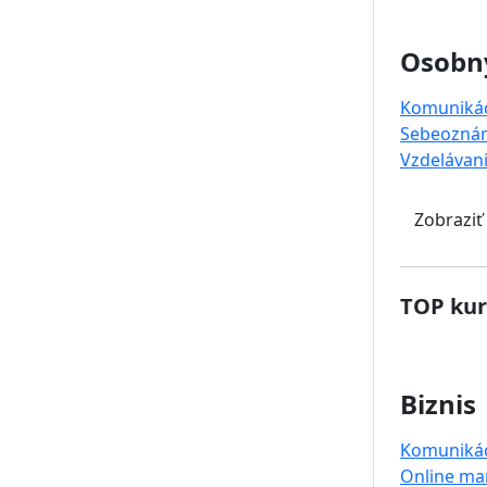
Osobný
Komuniká
Sebeoznám
Vzdelávan
Zobraziť
TOP kur
Biznis
Komuniká
Online ma