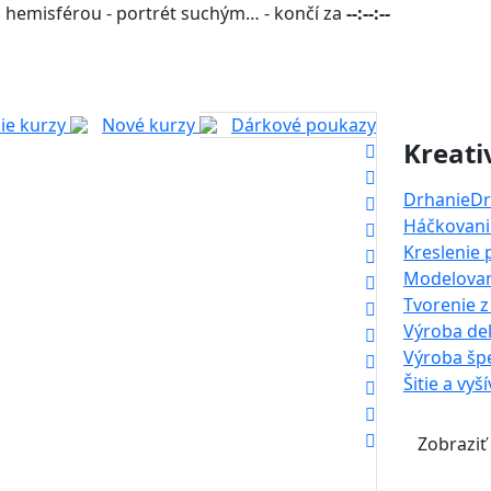
 hemisférou - portrét suchým… - končí za
--:--:--
ie kurzy
Nové kurzy
Dárkové poukazy
Kreati
Drhanie
Dr
Háčkovanie
Kreslenie
Modelova
Tvorenie z
Výroba dek
Výroba šp
Šitie a vyš
Zobraziť