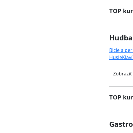
TOP kur
Hudba
Bicie a pe
Husle
Klaví
Zobraziť
TOP kur
Gastr