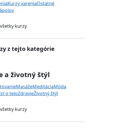
enia
Kurzy varenia
Ostatné
nápojov
 všetky kurzy
zy z tejto kategórie
e a životný štýl
tovanie
Masáže
Meditácia
Móda
sť o telo
Zdravie
Životný štýl
 všetky kurzy