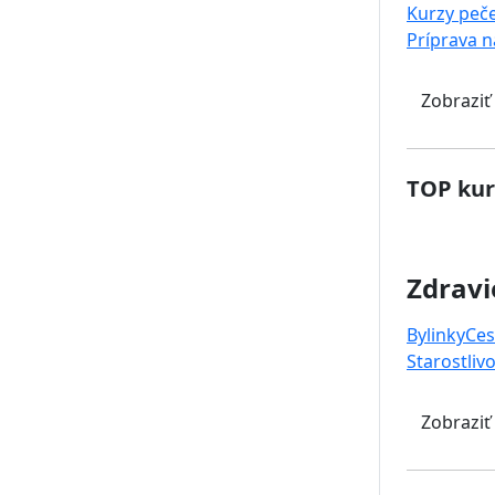
Kurzy peč
Príprava 
Zobraziť
TOP kur
Zdravi
Bylinky
Ces
Starostlivo
Zobraziť