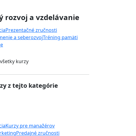
 rozvoj a vzdelávanie
cia
Prezentačné zručnosti
enie a seberozvoj
Tréning pamäti
ie
 všetky kurzy
zy z tejto kategórie
cia
Kurzy pre manažérov
rketing
Predajné zručnosti