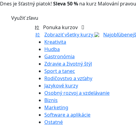
Dnes je šťastný piatok!
Sleva 50 %
na kurz Malování pravou
Využiť zľavu
Ponuka kurzov
Zobraziť všetky kurzy
Najobľúbenejš
Kreativita
Hudba
Gastronómia
Zdravie a životný štýl
Sport a tanec
Rodičovstvo a vzťahy
Jazykové kurzy
Osobný rozvoj a vzdelávanie
Biznis
Marketing
Software a aplikácie
Ostatné