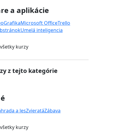
re a aplikácie
eo
Grafika
Microsoft Office
Trello
bstránok
Umelá inteligencia
 všetky kurzy
zy z tejto kategórie
né
áhrada a les
Zvieratá
Zábava
 všetky kurzy