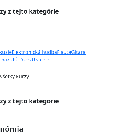
zy z tejto kategórie
rkusie
Elektronická hudba
Flauta
Gitara
r
Saxofón
Spev
Ukulele
 všetky kurzy
zy z tejto kategórie
onómia