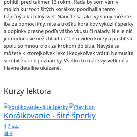
pohltili pred takmer 13 rokmi. Rada by som vám v
mojich kurzoch šitých korálkov poodhalila tento
báječný a kúzelný svet. Naučíte sa, ako vy samy môžete
iba za pomoci ihly, nite a trošku korálkov vykúzliť šperky
a doplnky presne podľa vášho vkusu či nálady. Nie je nič
jednoduchšie než zhliadnuť tieto video kurzy a pustiť sa
spolu so mnou krok za krokom do šitia. Navyše sa
môžete k ktorejkoľvek lekcii kedykoľvek vrátiť. Nemusíte
si robiť žiadne poznámky. Všetko tu máte vysvetlené a
hlavne detailne ukázané.
Kurzy lektora
Korálkovanie - šité šperky
4,7
9