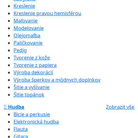
Kreslenie
Kreslenie pravou hemisférou
Maľovanie
Modelovanie
Olejomaľba
Paličkovanie
Pedig
Tvorenie z kože
Tvorenie z papiera
Výroba dekorácií
Výroba šperkov a módnych doplnkov
Šitie a vyšívanie
Šitie topánok
Hudba
Zobrazit vše
Bicie a perkusie
Elektronická hudba
Flauta
Gitara