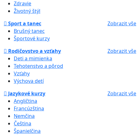
Zdravie
Životný štýl
Sport a tanec
Zobrazit vše
Brušný tanec
Športové kurzy
Rodičovstvo a vzťahy
Zobrazit vše
Deti a mimienka
Tehotenstvo a pôrod
Vzťahy
Výchova detí
Jazykové kurzy
Zobrazit vše
Angličtina
Francúzština
Nemčina
Čeština
Španielčina