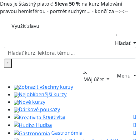
Dnes je šťastný piatok!
Sleva 50 %
na kurz Malování
pravou hemisférou - portrét suchým… - končí za
--:--:--
Využiť zľavu
Hľadať
Menu
Môj účet
Zobrazit všechny kurzy
Nejoblíbenější kurzy
Nové kurzy
Dárkové poukazy
Kreativita
Hudba
Gastronómia