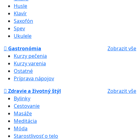
Husle
Klavír
Saxofón
Spev
Ukulele
Gastronómia
Zobrazit vše
Kurzy pečenia
Kurzy varenia
Ostatné
Príprava nápojov
Zdravie a životný štýl
Zobrazit vše
Bylinky
Cestovanie
Masáže
Meditácia
Móda
Starostlivosť o telo