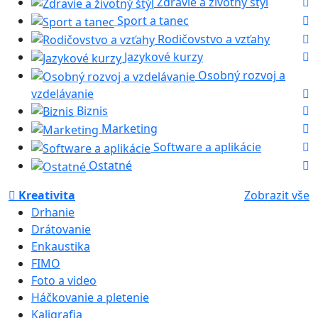
Zdravie a životný štýl
Sport a tanec
Rodičovstvo a vzťahy
Jazykové kurzy
Osobný rozvoj a
vzdelávanie
Biznis
Marketing
Software a aplikácie
Ostatné
Kreativita
Zobrazit vše
Drhanie
Drátovanie
Enkaustika
FIMO
Foto a video
Háčkovanie a pletenie
Kaligrafia