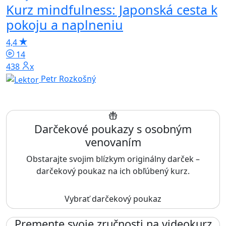
Kurz mindfulness: Japonská cesta k
pokoju a naplneniu
4,4
14
438x
Petr Rozkošný
Darčekové poukazy s osobným
venovaním
Obstarajte svojim blízkym originálny darček –
darčekový poukaz na ich obľúbený kurz.
Vybrať darčekový poukaz
Premente svoje zručnosti na videokurz