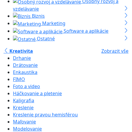
Osobný rozvoj a
vzdelávanie
Biznis
Marketing
Software a aplikácie
Ostatné
Kreativita
Zobrazit vše
Drhanie
Drátovanie
Enkaustika
FIMO
Foto a video
Háčkovanie a pletenie
Kaligrafia
Kreslenie
Kreslenie pravou hemisférou
Maľovanie
Modelovanie