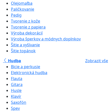
Olejomaľba
Paličkovanie
Pedig
Tvorenie z kože
Tvorenie z papiera
Výroba dekorácií
Výroba šperkov a módnych doplnkov
Šitie a vyšívanie
Šitie topánok
Hudba
Zobrazit vše
Bicie a perkusie
Elektronická hudba
Flauta
Gitara
Husle
Klavír
Saxofón
Spev