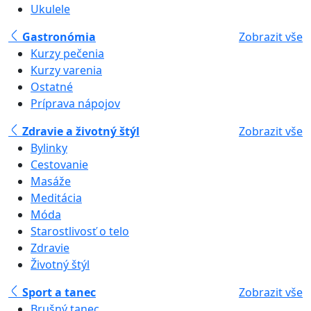
Ukulele
Gastronómia
Zobrazit vše
Kurzy pečenia
Kurzy varenia
Ostatné
Príprava nápojov
Zdravie a životný štýl
Zobrazit vše
Bylinky
Cestovanie
Masáže
Meditácia
Móda
Starostlivosť o telo
Zdravie
Životný štýl
Sport a tanec
Zobrazit vše
Brušný tanec