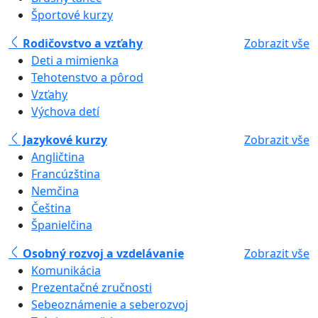
Športové kurzy
Rodičovstvo a vzťahy
Zobrazit vše
Deti a mimienka
Tehotenstvo a pôrod
Vzťahy
Výchova detí
Jazykové kurzy
Zobrazit vše
Angličtina
Francúzština
Nemčina
Čeština
Španielčina
Osobný rozvoj a vzdelávanie
Zobrazit vše
Komunikácia
Prezentačné zručnosti
Sebeoznámenie a seberozvoj