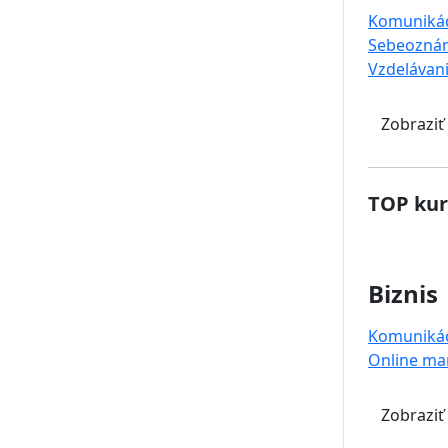
Komuniká
Sebeoznám
Vzdelávan
Zobraziť
TOP kur
Biznis
Komuniká
Online ma
Zobraziť