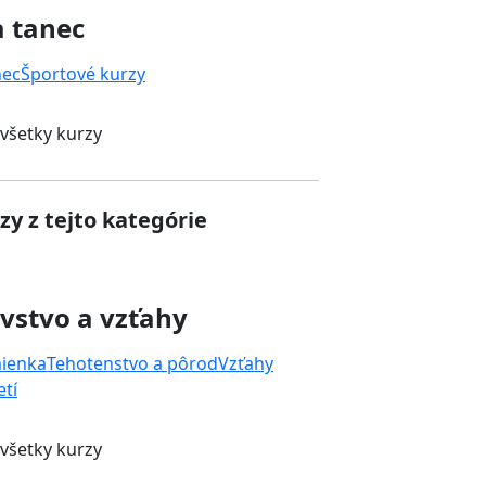
a tanec
nec
Športové kurzy
 všetky kurzy
zy z tejto kategórie
vstvo a vzťahy
mienka
Tehotenstvo a pôrod
Vzťahy
tí
 všetky kurzy