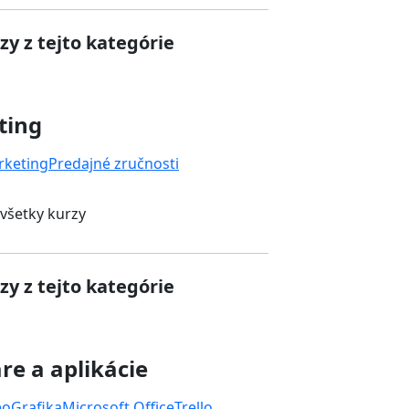
zy z tejto kategórie
ting
rketing
Predajné zručnosti
 všetky kurzy
zy z tejto kategórie
re a aplikácie
eo
Grafika
Microsoft Office
Trello