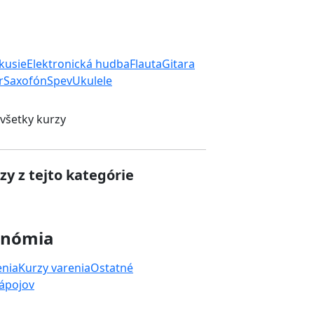
rkusie
Elektronická hudba
Flauta
Gitara
r
Saxofón
Spev
Ukulele
 všetky kurzy
zy z tejto kategórie
onómia
enia
Kurzy varenia
Ostatné
nápojov