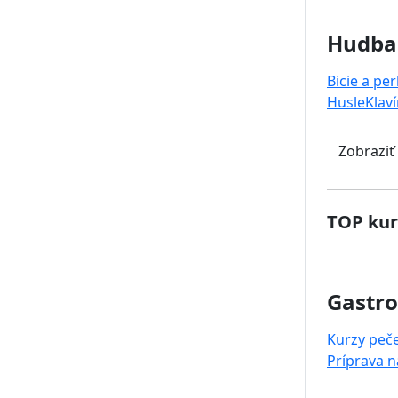
Hudba
Bicie a pe
Husle
Klaví
Zobraziť
TOP kur
Gastr
Kurzy peč
Príprava 