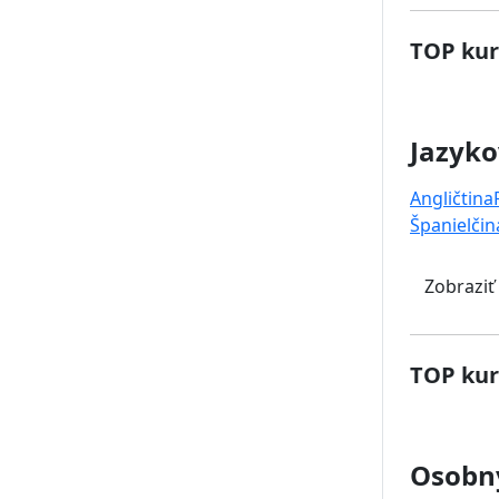
TOP kur
Jazyko
Angličtina
Španielčin
Zobraziť
TOP kur
Osobný