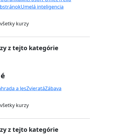
bstránok
Umelá inteligencia
 všetky kurzy
zy z tejto kategórie
né
áhrada a les
Zvieratá
Zábava
 všetky kurzy
zy z tejto kategórie