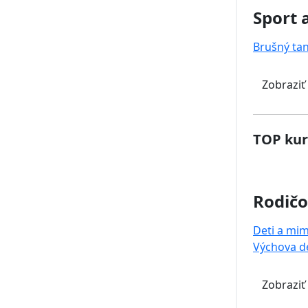
Sport 
Brušný ta
Zobraziť
TOP kur
Rodičo
Deti a mi
Výchova de
Zobraziť