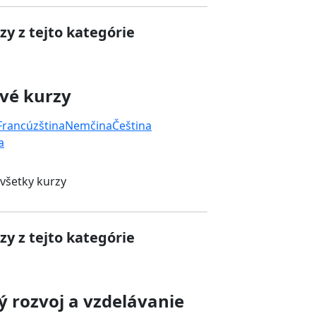
zy z tejto kategórie
vé kurzy
Francúzština
Nemčina
Čeština
a
 všetky kurzy
zy z tejto kategórie
 rozvoj a vzdelávanie