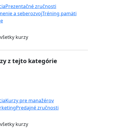
cia
Prezentačné zručnosti
enie a seberozvoj
Tréning pamäti
ie
 všetky kurzy
zy z tejto kategórie
cia
Kurzy pre manažérov
rketing
Predajné zručnosti
 všetky kurzy