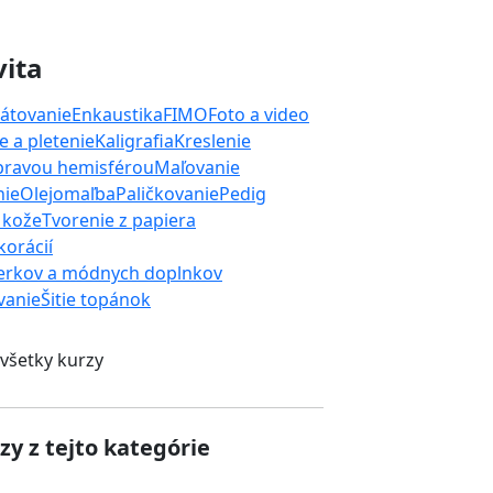
vita
átovanie
Enkaustika
FIMO
Foto a video
 a pletenie
Kaligrafia
Kreslenie
 pravou hemisférou
Maľovanie
nie
Olejomaľba
Paličkovanie
Pedig
 kože
Tvorenie z papiera
orácií
erkov a módnych doplnkov
ívanie
Šitie topánok
 všetky kurzy
zy z tejto kategórie