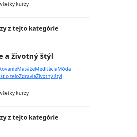
 všetky kurzy
zy z tejto kategórie
e a životný štýl
tovanie
Masáže
Meditácia
Móda
sť o telo
Zdravie
Životný štýl
 všetky kurzy
zy z tejto kategórie