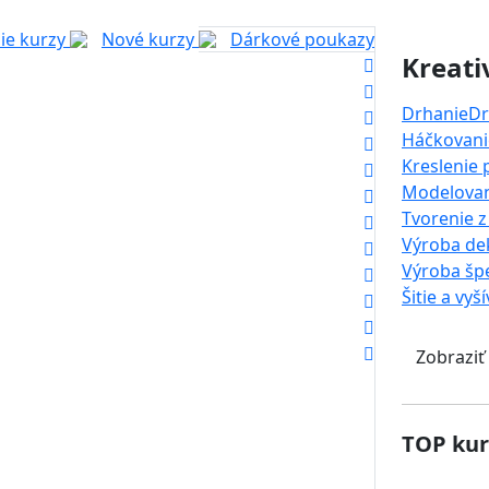
ie kurzy
Nové kurzy
Dárkové poukazy
Kreati
Drhanie
Dr
Háčkovanie
Kreslenie
Modelova
Tvorenie z
Výroba dek
Výroba šp
Šitie a vyš
Zobraziť
TOP kur