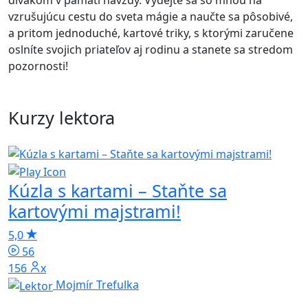
divákom v pamäti navždy. Vydejte sa so mnou na
vzrušujúcu cestu do sveta mágie a naučte sa pôsobivé,
a pritom jednoduché, kartové triky, s ktorými zaručene
oslníte svojich priateľov aj rodinu a stanete sa stredom
pozornosti!
Kurzy lektora
Kúzla s kartami – Staňte sa
kartovými majstrami!
5,0
56
156x
Mojmír Trefulka