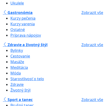
Ukulele
Gastronómia
Zobrazit vše
Kurzy pečenia
Kurzy varenia
Ostatné
Príprava nápojov
Zdravie a životný štýl
Zobrazit vše
Bylinky
Cestovanie
Masáže
Meditácia
Móda
Starostlivosť o telo
Zdravie
Životný štýl
Sport a tanec
Zobrazit vše
Brušný tanec