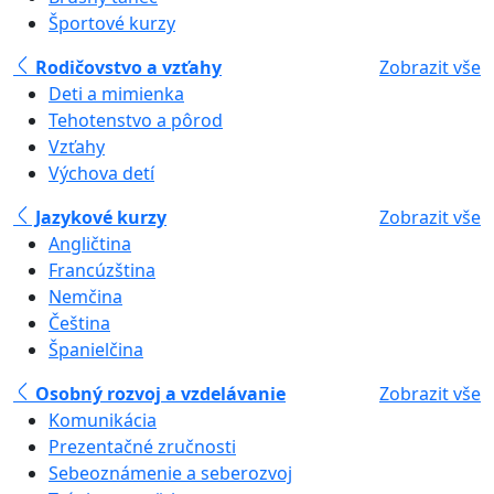
Športové kurzy
Rodičovstvo a vzťahy
Zobrazit vše
Deti a mimienka
Tehotenstvo a pôrod
Vzťahy
Výchova detí
Jazykové kurzy
Zobrazit vše
Angličtina
Francúzština
Nemčina
Čeština
Španielčina
Osobný rozvoj a vzdelávanie
Zobrazit vše
Komunikácia
Prezentačné zručnosti
Sebeoznámenie a seberozvoj