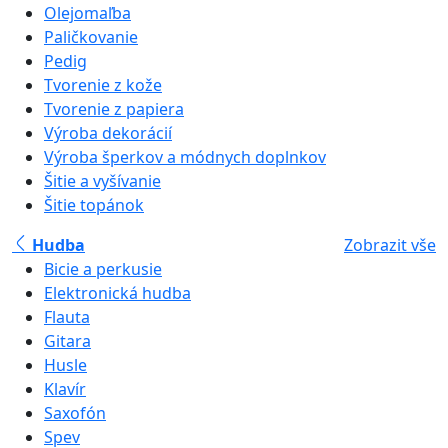
Olejomaľba
Paličkovanie
Pedig
Tvorenie z kože
Tvorenie z papiera
Výroba dekorácií
Výroba šperkov a módnych doplnkov
Šitie a vyšívanie
Šitie topánok
Hudba
Zobrazit vše
Bicie a perkusie
Elektronická hudba
Flauta
Gitara
Husle
Klavír
Saxofón
Spev