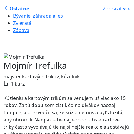
Ostatné
Zobrazit vše
Bývanie, záhrada a les
Zvieratá
Zábava
Mojmír Trefulka
majster kartových trikov, kúzelník
1 kurz
Kúzleniu a kartovým trikům sa venujem už viac ako 15
rokov. Za tú dobu som zistil, čo na divákov naozaj
funguje, a presvedčil sa, že kúzla nemusia byť zložitá,
aby ohromili. Naopak – tie najjednoduchšie kartové
triky často vyvolávajú tie najsilnejšie reakcie a zostávajú