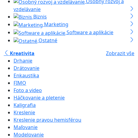
Osobný rozvoj a
vzdelávanie
Biznis
Marketing
Software a aplikácie
Ostatné
Kreativita
Zobrazit vše
Drhanie
Drátovanie
Enkaustika
FIMO
Foto a video
Háčkovanie a pletenie
Kaligrafia
Kreslenie
Kreslenie pravou hemisférou
Maľovanie
Modelovanie