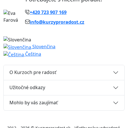
+420 723 907 169
info@kurzyproradost.cz
Slovenčina
Čeština
O Kurzoch pre radosť
Užitočné odkazy
Mohlo by vás zaujímať
2012 – 2026 © Kurzypreradost.sk – Všetky práva vyhradené.