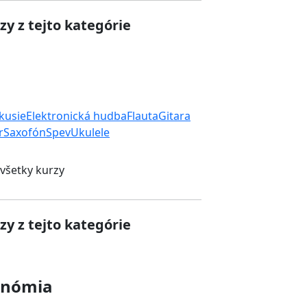
zy z tejto kategórie
rkusie
Elektronická hudba
Flauta
Gitara
r
Saxofón
Spev
Ukulele
 všetky kurzy
zy z tejto kategórie
onómia