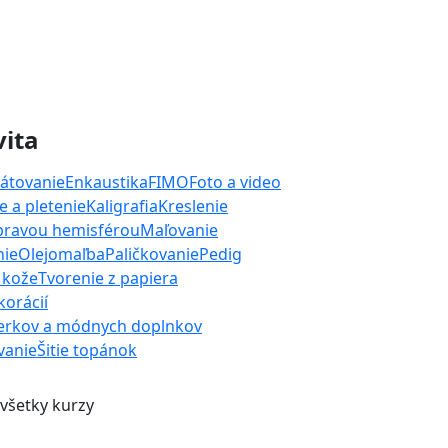
vita
átovanie
Enkaustika
FIMO
Foto a video
 a pletenie
Kaligrafia
Kreslenie
 pravou hemisférou
Maľovanie
nie
Olejomaľba
Paličkovanie
Pedig
 kože
Tvorenie z papiera
orácií
erkov a módnych doplnkov
ívanie
Šitie topánok
 všetky kurzy