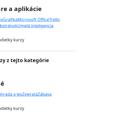
re a aplikácie
eo
Grafika
Microsoft Office
Trello
bstránok
Umelá inteligencia
 všetky kurzy
zy z tejto kategórie
né
áhrada a les
Zvieratá
Zábava
 všetky kurzy