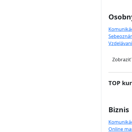
Osobný
Komuniká
Sebeoznám
Vzdelávan
Zobraziť
TOP kur
Biznis
Komuniká
Online ma