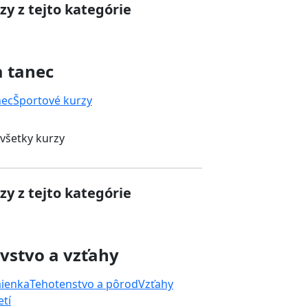
zy z tejto kategórie
a tanec
nec
Športové kurzy
 všetky kurzy
zy z tejto kategórie
vstvo a vzťahy
mienka
Tehotenstvo a pôrod
Vzťahy
tí