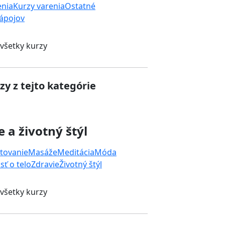
enia
Kurzy varenia
Ostatné
nápojov
 všetky kurzy
zy z tejto kategórie
e a životný štýl
tovanie
Masáže
Meditácia
Móda
sť o telo
Zdravie
Životný štýl
 všetky kurzy