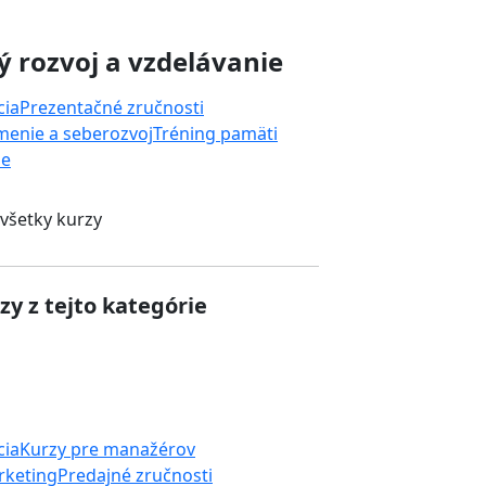
 rozvoj a vzdelávanie
cia
Prezentačné zručnosti
enie a seberozvoj
Tréning pamäti
ie
 všetky kurzy
zy z tejto kategórie
cia
Kurzy pre manažérov
rketing
Predajné zručnosti