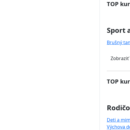
TOP kur
Sport 
Brušný ta
Zobraziť
TOP kur
Rodičo
Deti a mi
Výchova de