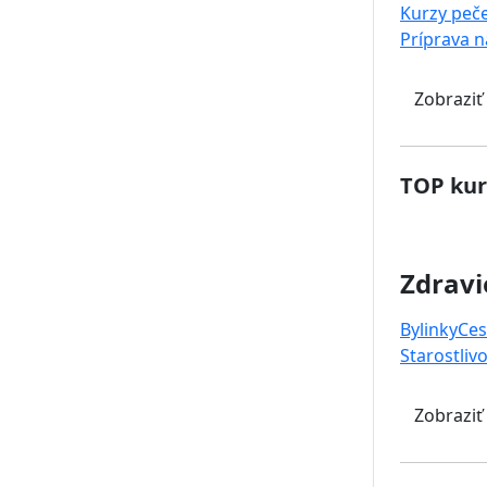
Kurzy peč
Príprava 
Zobraziť
TOP kur
Zdravi
Bylinky
Ces
Starostlivo
Zobraziť