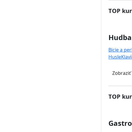
TOP kur
Hudba
Bicie a pe
Husle
Klaví
Zobraziť
TOP kur
Gastr