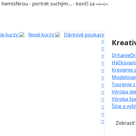
 hemisférou - portrét suchým… - končí za
--:--:--
ie kurzy
Nové kurzy
Dárkové poukazy
Kreati
Drhanie
Dr
Háčkovanie
Kreslenie
Modelova
Tvorenie z
Výroba dek
Výroba šp
Šitie a vyš
Zobraziť