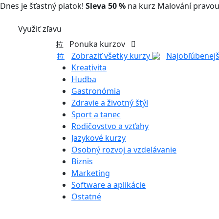
Dnes je šťastný piatok!
Sleva 50 %
na kurz Malování pravou
Využiť zľavu
Ponuka kurzov
Zobraziť všetky kurzy
Najobľúbenejš
Kreativita
Hudba
Gastronómia
Zdravie a životný štýl
Sport a tanec
Rodičovstvo a vzťahy
Jazykové kurzy
Osobný rozvoj a vzdelávanie
Biznis
Marketing
Software a aplikácie
Ostatné