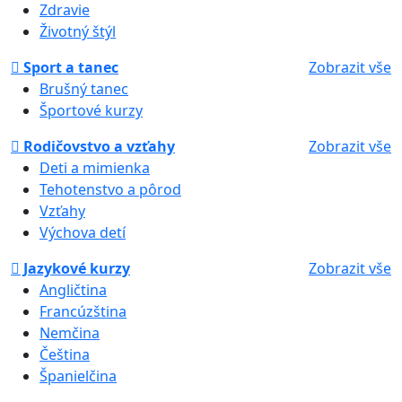
Zdravie
Životný štýl
Sport a tanec
Zobrazit vše
Brušný tanec
Športové kurzy
Rodičovstvo a vzťahy
Zobrazit vše
Deti a mimienka
Tehotenstvo a pôrod
Vzťahy
Výchova detí
Jazykové kurzy
Zobrazit vše
Angličtina
Francúzština
Nemčina
Čeština
Španielčina