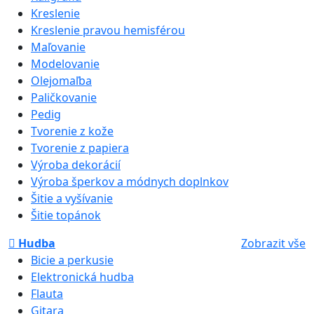
Kreslenie
Kreslenie pravou hemisférou
Maľovanie
Modelovanie
Olejomaľba
Paličkovanie
Pedig
Tvorenie z kože
Tvorenie z papiera
Výroba dekorácií
Výroba šperkov a módnych doplnkov
Šitie a vyšívanie
Šitie topánok
Hudba
Zobrazit vše
Bicie a perkusie
Elektronická hudba
Flauta
Gitara