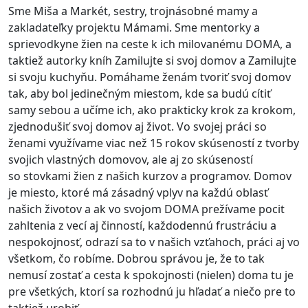
Sme Miša a Markét, sestry, trojnásobné mamy a
zakladateľky projektu Mámami. Sme mentorky a
sprievodkyne žien na ceste k ich milovanému DOMA, a
taktiež autorky kníh Zamilujte si svoj domov a Zamilujte
si svoju kuchyňu. Pomáhame ženám tvoriť svoj domov
tak, aby bol jedinečným miestom, kde sa budú cítiť
samy sebou a učíme ich, ako prakticky krok za krokom,
zjednodušiť svoj domov aj život. Vo svojej práci so
ženami využívame viac než 15 rokov skúseností z tvorby
svojich vlastných domovov, ale aj zo skúseností
so stovkami žien z našich kurzov a programov. Domov
je miesto, ktoré má zásadný vplyv na každú oblasť
našich životov a ak vo svojom DOMA prežívame pocit
zahltenia z vecí aj činností, každodennú frustráciu a
nespokojnosť, odrazí sa to v našich vzťahoch, práci aj vo
všetkom, čo robíme. Dobrou správou je, že to tak
nemusí zostať a cesta k spokojnosti (nielen) doma tu je
pre všetkých, ktorí sa rozhodnú ju hľadať a niečo pre to