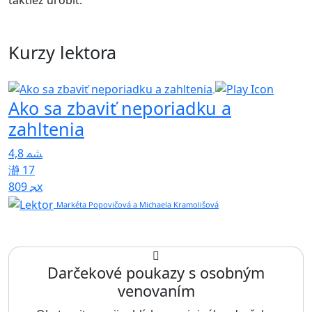
taktiež urobiť.
Kurzy lektora
Ako sa zbaviť neporiadku a
zahltenia
4,8
17
809x
Markéta Popovičová a Michaela Kramolišová
Darčekové poukazy s osobným
venovaním