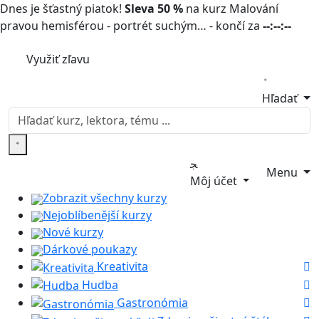
Dnes je šťastný piatok!
Sleva 50 %
na kurz Malování
pravou hemisférou - portrét suchým… - končí za
--:--:--
Využiť zľavu
Hľadať
Menu
Môj účet
Zobrazit všechny kurzy
Nejoblíbenější kurzy
Nové kurzy
Dárkové poukazy
Kreativita
Hudba
Gastronómia