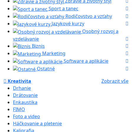
Zdravie a životný štýl
Sport a tanec
Rodičovstvo a vzťahy
Jazykové kurzy
Osobný rozvoj a
vzdelávanie
Biznis
Marketing
Software a aplikácie
Ostatné
Kreativita
Zobrazit vše
Drhanie
Drátovanie
Enkaustika
FIMO
Foto a video
Háčkovanie a pletenie
Kaligrafia