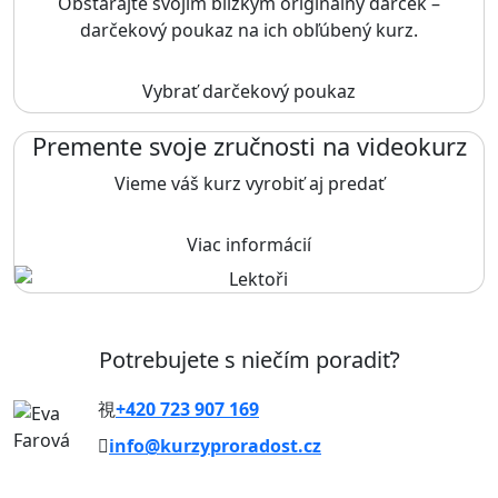
Obstarajte svojim blízkym originálny darček –
darčekový poukaz na ich obľúbený kurz.
Vybrať darčekový poukaz
Premente svoje zručnosti na videokurz
Vieme váš kurz vyrobiť aj predať
Viac informácií
Potrebujete s niečím poradiť?
+420 723 907 169
info@kurzyproradost.cz