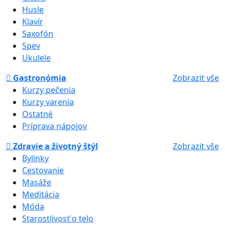
Husle
Klavír
Saxofón
Spev
Ukulele
Gastronómia
Zobrazit vše
Kurzy pečenia
Kurzy varenia
Ostatné
Príprava nápojov
Zdravie a životný štýl
Zobrazit vše
Bylinky
Cestovanie
Masáže
Meditácia
Móda
Starostlivosť o telo