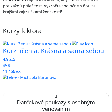
naučí všetky tajomstvá líčenia, aby ste sa vedela nalíčiť
pre každú príležitosť. Vykročte spoločne s ňou za
krajšími zajtrajškami ženskosti!
Kurzy lektora
Kurz líčenia: Krásna a sama sebou
4,9
9
11 466x
Michaela Baronová
Darčekové poukazy s osobným
venovaním