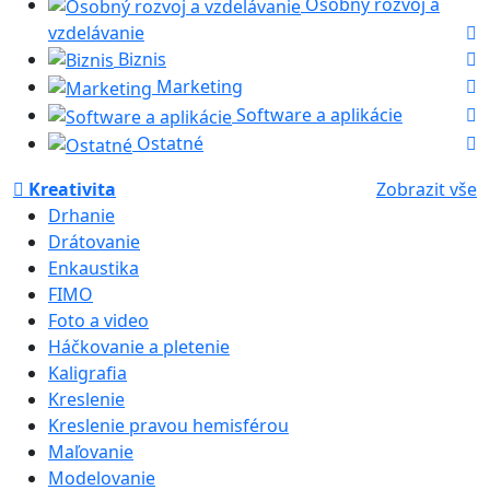
Osobný rozvoj a
vzdelávanie
Biznis
Marketing
Software a aplikácie
Ostatné
Kreativita
Zobrazit vše
Drhanie
Drátovanie
Enkaustika
FIMO
Foto a video
Háčkovanie a pletenie
Kaligrafia
Kreslenie
Kreslenie pravou hemisférou
Maľovanie
Modelovanie