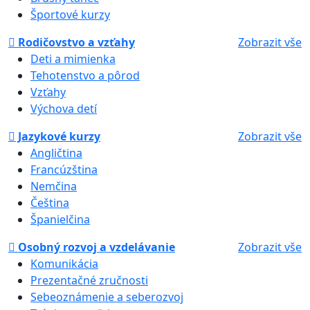
Športové kurzy
Rodičovstvo a vzťahy
Zobrazit vše
Deti a mimienka
Tehotenstvo a pôrod
Vzťahy
Výchova detí
Jazykové kurzy
Zobrazit vše
Angličtina
Francúzština
Nemčina
Čeština
Španielčina
Osobný rozvoj a vzdelávanie
Zobrazit vše
Komunikácia
Prezentačné zručnosti
Sebeoznámenie a seberozvoj