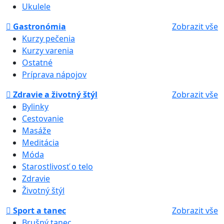
Ukulele
Gastronómia
Zobrazit vše
Kurzy pečenia
Kurzy varenia
Ostatné
Príprava nápojov
Zdravie a životný štýl
Zobrazit vše
Bylinky
Cestovanie
Masáže
Meditácia
Móda
Starostlivosť o telo
Zdravie
Životný štýl
Sport a tanec
Zobrazit vše
Brušný tanec