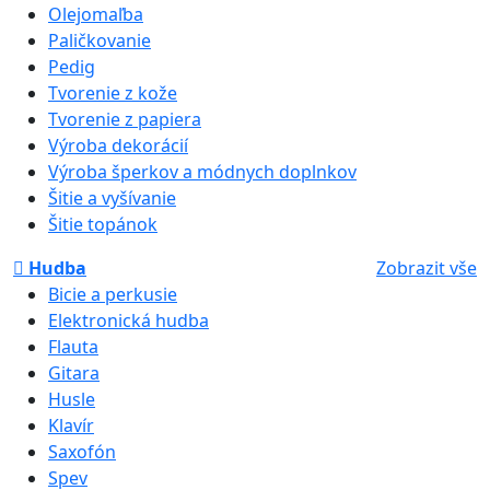
Olejomaľba
Paličkovanie
Pedig
Tvorenie z kože
Tvorenie z papiera
Výroba dekorácií
Výroba šperkov a módnych doplnkov
Šitie a vyšívanie
Šitie topánok
Hudba
Zobrazit vše
Bicie a perkusie
Elektronická hudba
Flauta
Gitara
Husle
Klavír
Saxofón
Spev