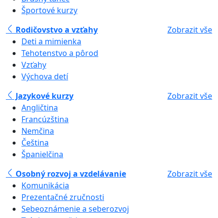
Športové kurzy
Rodičovstvo a vzťahy
Zobrazit vše
Deti a mimienka
Tehotenstvo a pôrod
Vzťahy
Výchova detí
Jazykové kurzy
Zobrazit vše
Angličtina
Francúzština
Nemčina
Čeština
Španielčina
Osobný rozvoj a vzdelávanie
Zobrazit vše
Komunikácia
Prezentačné zručnosti
Sebeoznámenie a seberozvoj