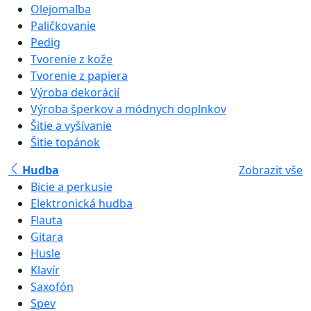
Olejomaľba
Paličkovanie
Pedig
Tvorenie z kože
Tvorenie z papiera
Výroba dekorácií
Výroba šperkov a módnych doplnkov
Šitie a vyšívanie
Šitie topánok
Hudba
Zobrazit vše
Bicie a perkusie
Elektronická hudba
Flauta
Gitara
Husle
Klavír
Saxofón
Spev