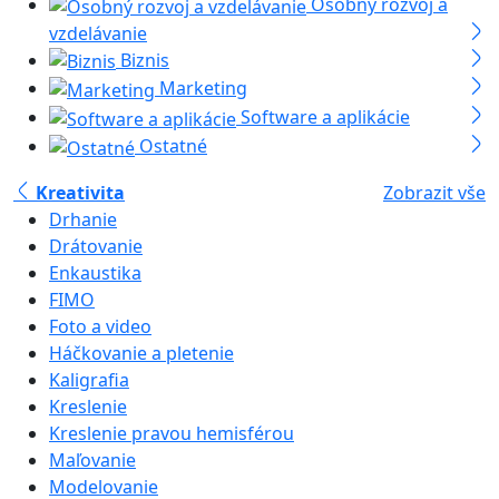
Osobný rozvoj a
vzdelávanie
Biznis
Marketing
Software a aplikácie
Ostatné
Kreativita
Zobrazit vše
Drhanie
Drátovanie
Enkaustika
FIMO
Foto a video
Háčkovanie a pletenie
Kaligrafia
Kreslenie
Kreslenie pravou hemisférou
Maľovanie
Modelovanie