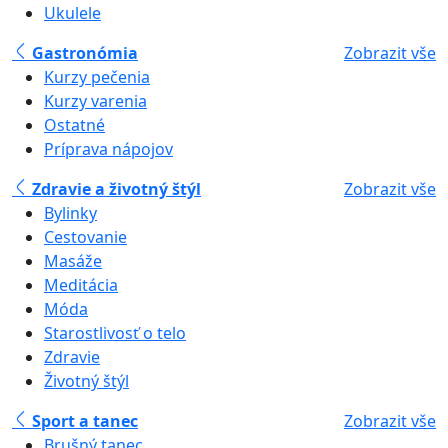
Ukulele
Gastronómia
Zobrazit vše
Kurzy pečenia
Kurzy varenia
Ostatné
Príprava nápojov
Zdravie a životný štýl
Zobrazit vše
Bylinky
Cestovanie
Masáže
Meditácia
Móda
Starostlivosť o telo
Zdravie
Životný štýl
Sport a tanec
Zobrazit vše
Brušný tanec