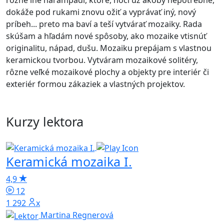
rôzne iné harampádí, ktoré, hoci už akoby nepotrebné,
dokáže pod rukami znovu ožiť a vyprávať iný, nový
príbeh... preto ma baví a teší vytvárať mozaiky. Rada
skúšam a hľadám nové spôsoby, ako mozaike vtisnúť
originalitu, nápad, dušu. Mozaiku prepájam s vlastnou
keramickou tvorbou. Vytváram mozaikové solitéry,
rôzne veľké mozaikové plochy a objekty pre interiér či
exteriér formou zákaziek a vlastných projektov.
Kurzy lektora
Keramická mozaika I.
4,9
12
1 292x
Martina Regnerová